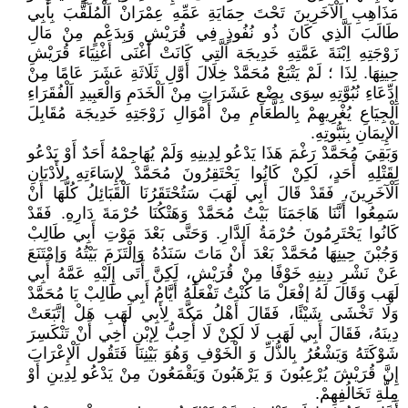
مَذَاهِبِ اَلْآخَرِينَ تَحْتَ حِمَايَةِ عَمِّهِ عِمْرَانْ اَلْمُلَقَّبَ بِأَبِي
طَالَبَ اَلَّذِي كَانَ ذُو نُفُوذٍ فِي قُرَيْشِ وَبِدَعْمٍ مِنْ مَالِ
زَوْجَتِهِ اِبْنَةَ عَمَّتِهِ خَدِيجَة اَلَّتِي كَانَتْ أَغْنَى أَغْنِيَاءَ قُرَيْشِ
حِينِهَا. لِذَا ؛ لَمْ يَتْبَعْ مُحَمَّدْ خِلَالَ أَوَّلِ ثَلَاثَةِ عَشَرَ عَامًا مِنْ
إدِّعَاءِ نُبُوَّتِهِ سِوَى بِضْعِ عَشَرَاتٍ مِنْ اَلْخَدَمِ وَالْعَبِيدِ اَلْفُقَرَاءِ
اَلْجِيَاعِ يُغْرِيهِمْ بِالطَّعَامِ مِنْ أَمْوَالِ زَوْجَتِهِ خَدِيجَة مُقَابِلَ
اَلْإِيمَانِ بِنَبُّوتِهِ.
وَبَقِيَ مُحَمَّدْ رَغْمَ هَذَا يَدْعُو لِدِينِهِ وَلَمْ يُهَاجِمْهُ أَحَدٌ أَوْ يَدْعُو
لِقَتْلِهِ أَحَدٍ، لَكِنْ كَانُوا يَحْتَقِرُونَ مُحَمَّدْ لِإِسَاءَتِهِ لِأَدْيَانِ
اَلْآخَرِينَ، فَقَدْ قَالَ أَبِي لَهَبَ سَتُحْتَقَرُنَا اَلْقَبَائِلُ كُلُّهَا أَنْ
سَمِعُوا أَنَّنَا هَاجَمَنَا بَيْتُ مُحَمَّدْ وَهَتْكُنَا حُرْمَةَ دَارِهِ. فَقَدْ
كَانُوا يَحْتَرِمُونَ حُرْمَةُ اَلدَّارِ. وَحَتَّى بَعْدَ مَوْتِ أَبِي طَالِبْ
وَجُبْنَ حِينِهَا مُحَمَّدْ بَعْدَ أَنْ مَاتَ سَنَدُهُ وَإلْتَزَمَ بَيْتُهُ وَإمْتَنَعَ
عَنْ نَشْرِ دِينِهِ خَوْفًا مِنْ قُرَيْشِ، لَكِنَّ أَتَى إِلَيْهِ عَمَّهُ أَبِي
لَهَب وَقَالَ لَهُ إفْعَلْ مَا كُنْتُ تَفْعَلُهُ أَيَّامُ أَبِي طَالِبْ يَا مُحَمَّدْ
وَلَا تَخْشَى شَيْئًا، فَقَالَ أَهْلُ مَكَّةَ لِأَبِي لَهَبِ هَلْ إتَّبَعَتْ
دِينَهُ، فَقَالَ أَبِي لَهَب لَا لَكِنْ لَا أُحِبُّ لِإبْنِ أَخِي أَنْ تَنْكَسِرَ
شَوْكَتَهُ وَيَشْعُرُ بِالذُّلِّ وَ الْخَوْفِ وَهُوَ بَيْنِنَا فَتَقُول اَلْإِعْرَابَ
إِنَّ قُرَيْشَ يُرْعِبُونَ وَ يَرْهَبُونَ وَيَقْمَعُونَ مِنْ يَدْعُو لِدِينِ أَوْ
مِلَّةِ تَخَالُفِهِمْ.