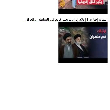
.. نشرة إخبارية | إعلام إيراني: تغيير قادم في السلطة.. والعراق: