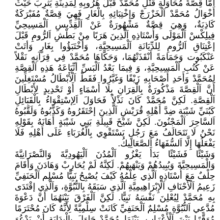
أَمَّا قِصَّةُ مُحَاوَلَةِ قَتْلِ مُحَمَّدْ قَبْلَ هُرُوبِهِ لِمَدِينَةِ يَثْرِبَ حَيْثُ
أَخْوَالُ مُحَمَّدْ اَلْخَزْرَجْ وَإخْتِبَائِهِ بِالْغَارِ فَهِيَ قِصَّةٌ مُفَبْرَكَةٌ
كَاذِبَةٌ، وَهِيَ قِصَّةٌ مَشْهُورَةٌ عَنْ اَلْقِدِّيسِ اَلْمَسِيحِيِّ
فِيلِكْسْ اَلْمَوْلَى وَأُسْتَاذِهِ اَلَّذِينَ هَرَبًا مِنْ بَطْشِ اَلرُّومِ قَبْلَ
إعْتِنَاقِ اَلرُّومِ لِلدِّيَانَةِ اَلْمَسِيحِيَّةِ، وَأخْتَبَؤُوا بِغَارٍ وَأتَتْ
عَنْكَبُوت وَحَمَامَةً أَنْقَذَتْهُمَا، وَحَكَّاهَا مُحَمَّدْ فِي قِرَآنِهِ نَقْلاً
عَنْ كُتُبِ اَلْمَسِيحِيَّةِ، وَ فِيمَا بَعْدُ اَلْبَسِّ أتِّبَاعَهُ هَذِهِ اَلْقِصَّةِ
لِمُحَمَّدْ وَأَحَدِ أَصْحَابِهِ زَيْفًا وَغَيَّرُوا فَقَطْ اَلْأَبْطَالُ مُسْتَغِلِّينَ
أَنَّ اَلْقِصَّةَ مَذْكُورَةٌ بِالْقِرَانِ بِلَا أَسْمَاءٍ أَوْ تَحْدِيدٍ لِأَبْطَالِ
اَلْقِصَّةِ. لَكِنَّ مُحَمَّدْ كَانَ نَذْلاً فَحَاوَلَ اَلِإسْتِقْوَاءُ بِالْقَبَائِلِ
كَبُنَيِّ شَيْبَة ضِدَّ أَهْلِهِ قُرَيْشِ اَلَّذِينَ إحْتَقَرُوهُ وَكَذَّبُوهُ وَلَقَّبُوهُ
اَلسَّاحِرَ اَلْمَجْنُونَ. لَكِنَّ شَيْخَ قَبِيلَةِ بَنِي شَيْبَةٍ أَهَانَهُ بِقَوْلِهِ
نَحْنُ لَا نَتَحَالَفُ مَعَ رَجُلٍ يَسْتَقْوِي بِالْغُرَبَاءِ عَلَى أَهْلِهِ فَلَا
يَفْعَلُهَا إِلَّا اَلسُّفَهَاءُ اَلصَّعَالِيكُ.
وَشَيْئًا فَشَيْئًا بَدَأَ يَغْزُو اَلْمُدُنَ اَلْيَهُودِيَّةَ وَالنَّصْرَانِيَّةَ
وَالْمَسِيحِيَّةَ وَيُبِيدُهُمْ وَيَنْهَبهُمْ. لَكِنَّهُ لَمْ يُحَارِبْ وَهَادَنَ وَأَقَامَ
حِلْفٌ مَعَ أُسْتَاذِهِ اَلَّذِي عِلْمُهُ كَيْفَ يُصْبِحُ نَبِيًّا مُسْلِم اَلْحَنَفِيِّ
زَعِيمُ اَلْأَحْنَافِ اَلْإِبْرَاهِيمِيَّةِ اَلَّذِي سَبَقَهُ بِالنُّبُوَّةِ، وَاَلَّذِي إقْتَدَى
بِهِ مُحَمَّدْ لِيُعْلِنَ نَفْسَهُ نَبِيًّا. لَكِنَّ اَلْفَرْقَ بَيْنَهُمَا أَنَّ دَعْوَةَ
مُدَّعِي اَلنُّبُوَّةِ مُسْلِمٌ اَلْحَنَفِيِّ كَانَتْ سِلْمِيَّةً لِأَنَّهُ كَانَ مُحْتَرَمًا
مُوَقَّرًا بَيْنَ اَلْأَعْرَابِ. بَيْنَمَا مُحَمَّدْ حَاوَلَ بِالْبِدَايَةِ أَنْ يَدْعُوَ