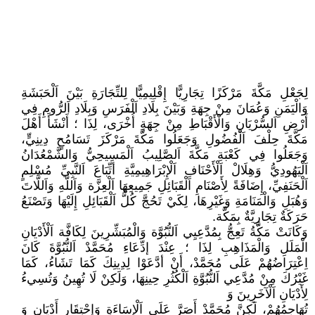
لِجَعْلِ مَكَّةَ مَرْكَزًا تِجَارِيًّا إِقْلِيمِيًّا لِلتِّجَارَةِ بَيْنَ اَلْحَبَشَةِ
وَالْيَمَنِ وَعُمَانَ مِنْ جِهَةِ وَبَيْنَ بِلَادِ اَلْفَرَسِ وَبِلَادِ اَلرُّومِ فِي
أَرْضِ اَلسُّرْيَانِ وَالْأَقْبَاطِ مِنْ جِهَةٍ أُخْرَى، لِذَا ؛ أَنْشَأَ أَهْلَ
مَكَّةَ حِلْفَ اَلْفُضُولِ وَجَعَلُوا مَكَّةَ مَرْكَزَ تَسَامُحٍ دِينِيٍّ،
وَجَعَلُوا فِي كَعْبَةِ مَكَّةَ اَلصَّلِيبُ اَلْمَسِيحِيُّ وَالشَّمْعُدَانُ
اَلْيَهُودِيُّ وَهِلَالْ اَلْأَحْنَافِ اَلْإِبْرَاهِيمِيَّةِ أتِّبَاعَ اَلنَّبِيِّ مُسْلِمٍ
اَلْحَنَفِيِّ، إِضَافَةً لِأَصْنَامِ اَلْقَبَائِلِ جَمِيعِهَا اَلْعِزَّة وَاَللَّهِ وَاَللَّاتَ
وَهُبَلِ وَالْمَنَامَةِ وَغَيْرِهَا، لِكَيْ تَحُجَّ كُلُّ اَلْقَبَائِلِ إِلَيْهَا وَتَصْنَعُ
حَرَكَةٌ تِجَارِيَّةٌ بِمَكَّة.
وَكَانَتْ مَكَّةُ تَعِجُّ بِمُدَّعِيِي اَلنُّبُوَّة وَالْمُبَشِّرِينَ لِكَافَّة اَلْأَدْيَانِ
الْمَلَلِ وَالْمَذَاهِبِ لِذَا ؛ عِنْدَ إدِّعَاءِ مُحَمَّدْ اَلنُّبُوَّةَ كَانَ
اِعْتِرَاضُهُمْ عَلَى مُحَمَّدْ، أَنْ أدَّعَوْا لِدِينِكَ كَمَا تَشَاءُ، كَمَا
غَيْرُكَ مِنْ مُدَّعِي اَلنُّبُوَّةِ اَلْكُثُرِ حِينِهَا، وَلَكِنْ لَا تُهِينُ وَتُسِيءُ
لِأَدْيَانِ اَلْآخَرِينَ وَ
تُهَاجِمُهُمْ، لَكِنَّ مُحَمَّدْ أَصَرَّ عَلَى اَلْإِسَاءَةِ وَإحْتِقَارِ أَدْيَانِ وَ