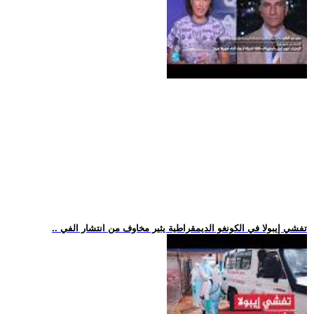
.. تفشي إيبولا في الكونغو الديمقراطية يثير مخاوف من انتشار الفي