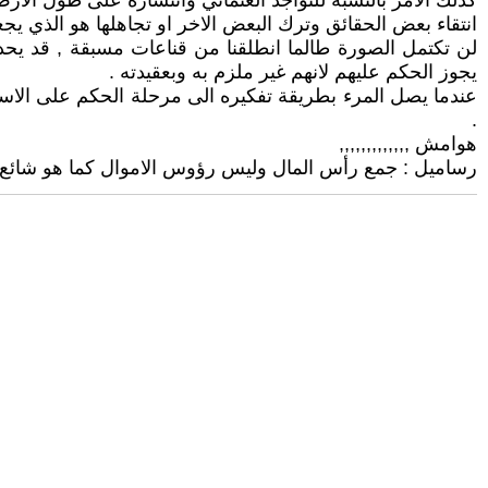
كذلك الامر بالنسبة للتواجد العثماني وانتشاره على طول الار
انتقاء بعض الحقائق وترك البعض الاخر او تجاهلها هو الذي يجع
لن تكتمل الصورة طالما انطلقنا من قناعات مسبقة , قد يحد
يجوز الحكم عليهم لانهم غير ملزم به وبعقيدته .
عندما يصل المرء بطريقة تفكيره الى مرحلة الحكم على الا
.
هوامش ,,,,,,,,,,,,,
رساميل : جمع رأس المال وليس رؤوس الاموال كما هو شائع.