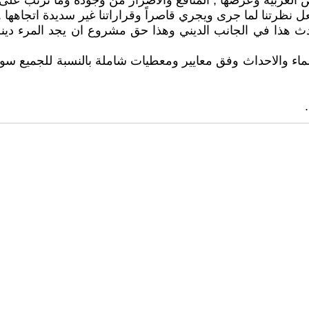
ض العربية وعرضها , المنافع والاضرار من وجوده وما ترتب على 
ل نظرتنا لما جرى ويجري قاصراً وقراراتنا غير سديدة اتجاهها .
ث هذا في الجانب الديني وهذا حق مشروع ان يجد المرء دينه 
سماء والاحداث وفق معايير ومعطيات شاملة بالنسبة للجميع