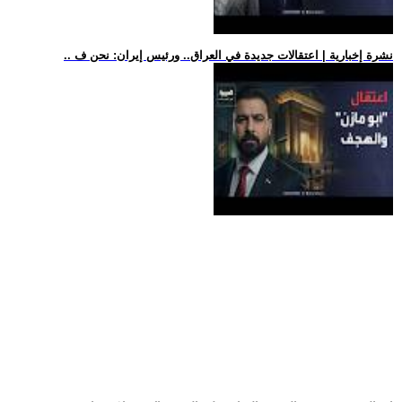
.. نشرة إخبارية | اعتقالات جديدة في العراق.. ورئيس إيران: نحن ف