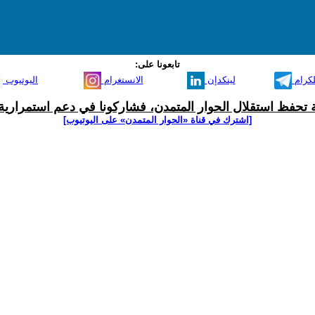
تابعونا على:
لكرام
لينكدإن
الانستغرام
اليوتيوب
ية تحفظ استقلال الحوار المتمدن، فشاركونا في دعم استمرارية 
[اشترك في قناة ‫«الحوار المتمدن» على اليوتيوب]