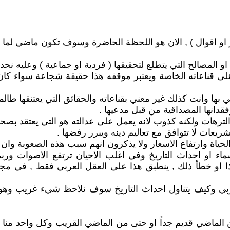
ر او اقوال ) , الان هو اللحظة الحاضرة وسوف تكون ماضي لما ه
 المصالح التي يتطلع لتحقيقها ( فردية او جماعية ) وعليه نحدد
اء على قناعاته الخاصة ويعتبر موقفه هذا حقيقة شجاعة سواء كا
ها وانت كذلك غير معني بقناعاته والحقائق التي يعتنقها طالما 
قدانها المصداقية من قبل مدعيها .
ترهات ولكنه كذوب لانه يعمل على عدالته هو التي يعتقد بصحته
ريعات لا تتوافق مع تعاليم دينه ويبرر رفضها .
و احداث التاريخ وفي اغلب الاحيان ترتفع الاصوات وربما تت
او خطأ ذلك , ينطبق هذا على العقل العربي فقط , في مجتمع
كيف يتناول احداث التاريخ سوف نلاحظ شيء غريب وهو اننا 
ضي قديم جداً او حتى من الماضي القريب وكل واحد منا يراق