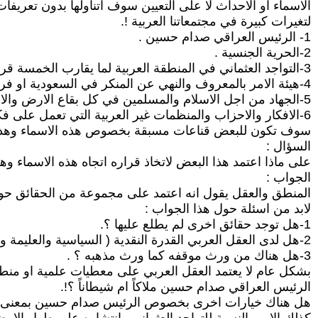
الاسماء او الاحداث لا على التعيين سوف اتناولها بدون تعريف
لتغيرات كبيرة في مجتمعاتنا العربية !.
1- الرئيس العراقي صدام حسين .
2-الحرية الجنسية .
3-التواجد العثماني في المنطقة العربية لما يقارب الخمسة قرون .
4-هيئة الامر بالمعروف والنهي عن المنكر في السعودية او فرقة اخوات زينب في ايران لتطبيق التعاليم المذهبية في الحياة العامة.
5-الجهاد من اجل الاسلام والمسلمين في كل بقاع الارض والانتقال بشتى الوسائل القانونية وغير القانونية.
6-الافكار والاحزاب والمنظمات غير العربية التي تعمل على فكرة الارتقاء بالمجتمعات العربية .
سوف تكون للبعض قناعات مسبقة بخصوص هذه الاسماء وهذه الاحد
السؤال :
على ماذا اعتمد هذا البعض لاتخاذ قراره اتجاه هذه الاسماء و
الجواب :
المنطق والعقل يقول انه اعتمد على مجموعة من الحقائق حول هذ
لابد من اسئلة حول هذا الجواب :
1-هل توجد حقائق اخرى لم يطلع عليها ؟.
2-هل لدى العقل العربي القدرة النقدية ( السياسية والعليمة وغيرها ) تخوله اتخاذ قرارت صحيحة خصوصاً عندما يترتب عليه مصير الفرد او الجماعة ؟.
3-هل هناك من ورث موقفه كما ورث مذهبه ؟ .
بشكل عام لا يعتمد العقل العربي على معطيات علمية او منطق
الرئيس العراقي صدام حسين ملاكاً ام شيطاناً ؟!.
هل هناك خيارات اخرى بخصوص الرئيس صدام حسين بمعنى هل هنا