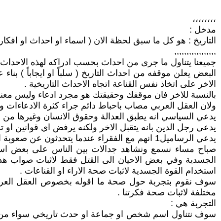
،،،،،،،،
مدخل :
التاريخ : هو كل ما سبق لحظة الان ( اسماء او احداث او افكا
,,,,,,,,,,,,,,,,,
جميعنا يتناول ما جرى من احداث بحسب ادراكه لهذه الاحداث او
البعض يعلن موقفه من احداث التاريخ ( سلباً او ايجاباً ) بن
الاخر على اتخاذ نفس القناعة اتجاه الاحداث التاريخية .
بالنسبة للاخر فان موقفك وحقيقتك هو مجرد ادعاء وليس معني ب
ولان العقل العربي مصاب باحباط دائم جراء كثرة الادعاءات وف
يدعي السياسي انه يطبق العدالة وحقوق الانسان وغيرها من ال
يدعي رجل الدين بانه يتقبل الاخر ولكنه يرفض اي قوانين او تش
يدعي الرساميل1 انهم مع الفقراء عندما يتحدثون عن صعوبة الحياة وارتفاع الاسعار ولا يذكرون انهم سبب هذه الصعوبة وان جشعهم جعل الفقير فقيرا .
صباح مساء نسمع ونشاهد جدالات بين الناس على بعض اسماء ا
الجسدية وفي بعض الاحيان الى القتل فقط لاثبات صواب هذا 
استخدام القوة الجسدية لاثبات صحة الاراء او القناعات .
سوف نقوم بتجربة حول صحة ما اقوله بخصوص العقل العربي و
مختلفة لاثبات صحة فكرتنا .
التجربة هي :
سوف نتناول اسم شخص او جماعة او حدث تاريخي سواء من الما