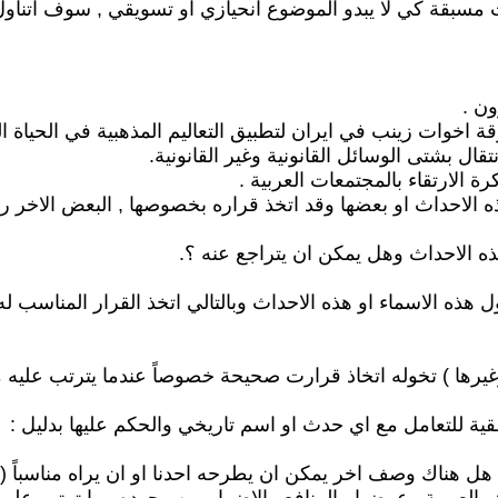
ات مسبقة كي لا يبدو الموضوع انحيازي او تسويقي , سوف اتناول
اث او بعضها وقد اتخذ قراره بخصوصها , البعض الاخر ربما لم
هذه الاحداث وهل يمكن ان يتراجع عنه ؟.
ه الاسماء او هذه الاحداث وبالتالي اتخذ القرار المناسب له ه
ية للتعامل مع اي حدث او اسم تاريخي والحكم عليها بدليل :
ك وصف اخر يمكن ان يطرحه احدنا او ان يراه مناسباً ( هو ل