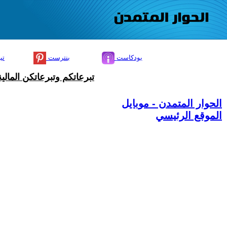
بودكاست
بنترست
تي
تبرعاتكم وتبرعاتكن المال
الحوار المتمدن - موبايل
الموقع الرئيسي