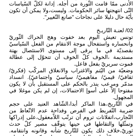
الأدنى ممّا قامت الثّورة من أجله. إدانة لكلّ السّياسات
التّى انتهجتها سائر الحكومات. وليست،ولا يمكن أن تكون
بأيّة حال دليلا على نجاحات "صانع التّغيير".
02/ لعنـة التّاريـخ
تونس تعيش اليوم بعد خفوت وهج الحراك الثّوريّ
وانحساره واستفحال موجة الانتقام من الفعل السّياسيّ
بقصديّة في ما يرقى إلى مستوى الاستئصال بهتة
مستديمة ،الخوف كلّ الخوف أن تتحوّل إلى عطالة
فموت سريريّ بفعل فاعل.
وضعيّة من اليُتم والاغتراب والانغلاق المركّب (فكريّ/
ثقافيّ/ قيميّ/ مفاهيميّ/ سياسيّ واجتماعيّ). انسداد
مدمّر ومرعب ينذر بالحكم على المستقبل بأن لا يكون
مفتوحا إلاّ على أسوإ الاحتمالات، إن لم يكن موغلا في
المجهول.
في التّاريخ،هذا الماكر أبدا،الشّاهد العنيد على حجم
ضريبة التّفريط في الفرص وفداحة عدم الاتّعاظ من
التّجارب،اتفلاتات تروم أن ترتّب اللاّمعقول،على إدراكها
وتمثّلها والتقاطها في حينها يتوقّف مصير كلّ حدث
ثوريّ،خلاف ذلك يكون للتّاريخ شأنه وقانونه وانتقامه.