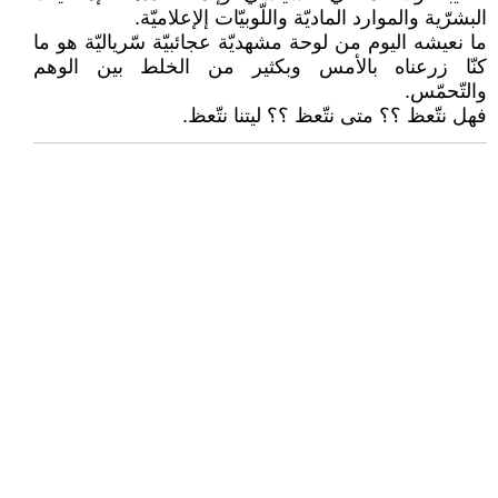
البشرّية والموارد الماديّة واللّوبيّات إلإعلاميّة.
ما نعيشه اليوم من لوحة مشهديّة عجائبيّة سّرياليّة هو ما
كنّا زرعناه بالأمس وبكثير من الخلط بين الوهم
والتّحمّس.
فهل نتّعظ ؟؟ متى نتّعظ ؟؟ ليتنا نتّعظ.