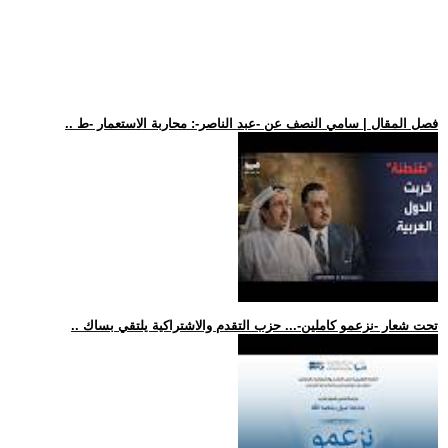
.. فصل المقال | سامي النصف عن -عبد الناصر-: محاربة الاستعمار -ط
.. تحت شعار -نزعمو كاملين-... حزب التقدم والاشتراكية يلتقي بساك