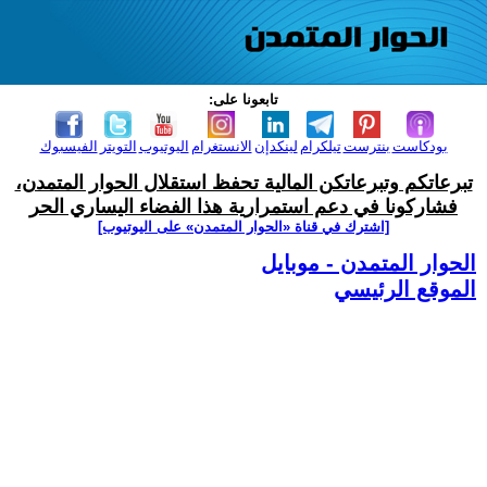
تابعونا على:
بودكاست
بنترست
تيلكرام
لينكدإن
الانستغرام
اليوتيوب
التويتر
الفيسبوك
تبرعاتكم وتبرعاتكن المالية تحفظ استقلال الحوار المتمدن،
فشاركونا في دعم استمرارية هذا الفضاء اليساري الحر
[اشترك في قناة ‫«الحوار المتمدن» على اليوتيوب]
الحوار المتمدن - موبايل
الموقع الرئيسي