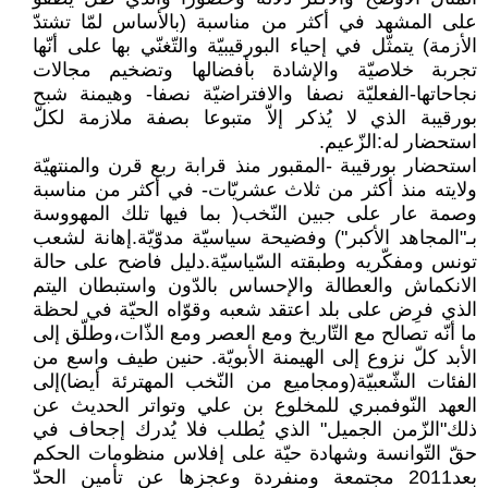
على المشهد في أكثر من مناسبة (بالأساس لمّا تشتدّ
الأزمة) يتمثّل في إحياء البورقيبيّة والتّغنّي بها على أنّها
تجربة خلاصيّة والإشادة بأفضالها وتضخيم مجالات
نجاحاتها-الفعليّة نصفا والافتراضيّة نصفا- وهيمنة شبح
بورقيبة الذي لا يُذكر إلاّ متبوعا بصفة ملازمة لكلّ
استحضار له:الزّعيم.
استحضار بورقيبة -المقبور منذ قرابة ربع قرن والمنتهيّة
ولايته منذ أكثر من ثلاث عشريّات- في أكثر من مناسبة
وصمة عار على جبين النّخب( بما فيها تلك المهووسة
بـ"المجاهد الأكبر") وفضيحة سياسيّة مدوّيّة.إهانة لشعب
تونس ومفكّريه وطبقته السّياسيّة.دليل فاضح على حالة
الانكماش والعطالة والإحساس بالدّون واستبطان اليتم
الذي فرِض على بلد اعتقد شعبه وقوّاه الحيّة في لحظة
ما أنّه تصالح مع التّاريخ ومع العصر ومع الذّات،وطلّق إلى
الأبد كلّ نزوع إلى الهيمنة الأبويّة. حنين طيف واسع من
الفئات الشّعبيّة(ومجاميع من النّخب المهترئة أيضا)إلى
العهد النّوفمبري للمخلوع بن علي وتواتر الحديث عن
ذلك"الزّمن الجميل" الذي يُطلب فلا يُدرك إجحاف في
حقّ التّوانسة وشهادة حيّة على إفلاس منظومات الحكم
بعد2011 مجتمعة ومنفردة وعجزها عن تأمين الحدّ