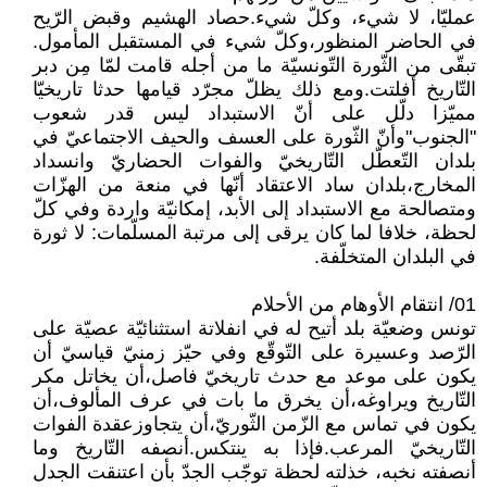
عمليّا، لا شيء، وكلّ شيء.حصاد الهشيم وقبض الرّيح
في الحاضر المنظور،وكلّ شيء في المستقبل المأمول.
تبقّى من الثّورة التّونسيّة ما من أجله قامت لمّا مِن دبر
التّاريخ أفلتت.ومع ذلك يظلّ مجرّد قيامها حدثا تاريخيّا
مميّزا دلّل على أنّ الاستبداد ليس قدر شعوب
"الجنوب"وأنّ الثّورة على العسف والحيف الاجتماعيّ في
بلدان التّعطّل التّاريخيّ والفوات الحضاريّ وانسداد
المخارج،بلدان ساد الاعتقاد أنّها في منعة من الهزّات
ومتصالحة مع الاستبداد إلى الأبد، إمكانيّة واردة وفي كلّ
لحظة، خلافا لما كان يرقى إلى مرتبة المسلّمات: لا ثورة
في البلدان المتخلّفة.
01/ انتقام الأوهام من الأحلام
تونس وضعيّة بلد أتيح له في انفلاتة استثنائيّة عصيّة على
الرّصد وعسيرة على التّوقّع وفي حيّز زمنيّ قياسيّ أن
يكون على موعد مع حدث تاريخيّ فاصل،أن يخاتل مكر
التّاريخ ويراوغه،أن يخرق ما بات في عرف المألوف،أن
يكون في تماس مع الزّمن الثّوريّ،أن يتجاوزعقدة الفوات
التّاريخيّ المرعب.فإذا به ينتكس.أنصفه التّاريخ وما
أنصفته نخبه، خذلته لحظة توجّب الجدّ بأن اعتنقت الجدل