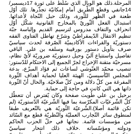
المرحلة.ذلك هو الوبال الذي سُلّط على ثورة 17ديسمبر/
14جانفي وقطع الطّريق أمام إمكانيّة تجذّرها. تلك أوّل
طعنة في الظّهر للثّورة، وذلك حبل النّجاة لأعدائها.
استبدال الفعل الثّوريّ بالمخارج القانونية شكّل أوّل
انحراف والتفاف مدروس لترسيم القديم وإلباسة جبّة
تنظيم الانتقال الدّيمقراطيّ وشرّع تهاطل الفتاوى الفقه
دستوريّة والقراءات الأكاديميّة الصّرفة لحدث سياسيّ
صرف بتأويل دستور بورقيبة وسلفه بن علي. الباقي
تفاصيل واستتباع آليّ وحيل دستوريّة ضروريّة لأيّ نظام،
مسرحيّة متقنة الإخراج لجرّ الجميع إلى الاحتكام للدّستور:
تنصيب محمّد الغنّوشي لساعات ثم فؤاد المبزّع، بدعة
المجلس التّأسيسيّ، الهيئة العليا لحماية أهداف الثّورة
المفرغة من كلّ دلالة ومن كلّ صلاحيّة. والحال أنّ الثّورة
ذاتها هي التي كانت في حاجة إلى حماية.
برحيل بن علي طُويت صفحة وكان يّفترض أن تتعطّل
كلّ الشّرعيّات المكرّسة بما فيها الشّرعيّة الدّستوريّة (لم
تكن قائمة أصلا).الشّرعيّة الثّوريّة هي بالتّعريف طبقا
لمنطوق سائر التّجارب العمليّة والنّظريّة قطع مع السّائد
من مؤسسات قائمة. نجاتها في حلّ الحزب الحاكم
ودولته ومؤسّساته .خلاف ذلك انتحار سياسيّ