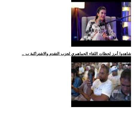
.. شاهدوا أبرز لحظات اللقاء الجماهيري لحزب التقدم والاشتراكية ب