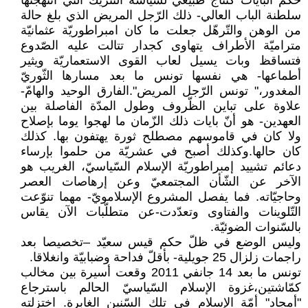
حكم البايات كنتاج طبيعيّ لسياسة التّتريك التي انتهجتها
سلطنة الباب العالي- ذلك الرّجل المريض الذي بلغ حالة
من الوهن والتّرهّل جعلت ما كان امبراطوريّة عثمانيّة
متراميّة الأطراف يتهاوى كجدار تتالت عليه الصّدوع
فتساقظ وبات يسيل لعاب القوى الاستعماريّة ويثير
أطماعها- هي نفسها تونس ما بعد مسارها الثّوريّ
المغدور،" تونس الرّجل المريض".الفارق الوحيد والهامّ-
علاوة على تباين الظّروف وطول المدّة الفاصلة بين
العهدين- هو أنّ بايات ذلك الزّمان ما لهجوا يوما بإصلاح
ولا كان في قاموسهم مصطلح ثورة يهتفون بها. كذلك
كان حالها.وكذلك أصبح في عشريّة من حلموا بإرساء
دعائم تشييد إمبراطوريّة الإسلام السّياسيّ، الغريب هو
الآخر عن الشّأن المجتمعيّ وعن إرهاصات العصر
وحاجيّاته. فما يفصل المشروع الإسلامويّ- مهما تنوّعت
التّلوينات والفتاوى وتعدّدت-عن متطلّبات الآن يقاس
بالسّنوات الضوئيّة.
وليس الوضع في ظلّ حكم قيس سعيّد –تخصيصا بعد
راجمات زلزال 25 جويلية- بأقلّ فداحة وضبابيّة وانغلاقا.
تونس ما بعد 14 جانفي 2011 وقعت أسيرة بين مخالب
كمّاشتين،غزوة الإسلام السّياسيّ الحالم باسترجاع
"أمجاد" أمّة الإسلام في تلك السّنين الغابرة. اختزلته