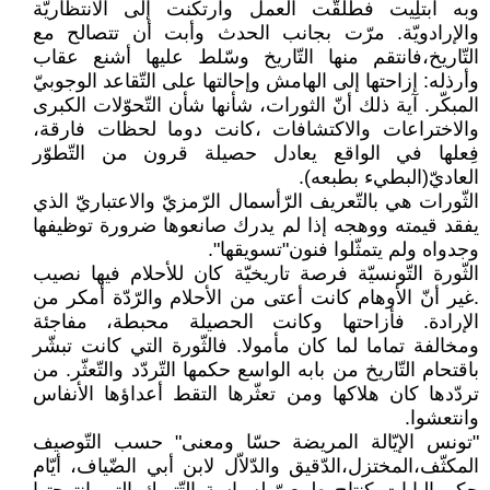
وبه ابتلِيت فطلقّت العمل وارتكنت إلى الانتظاريّة
والإرادويّة. مرّت بجانب الحدث وأبت أن تتصالح مع
التّاريخ،فانتقم منها التّاريخ وسّلط عليها أشنع عقاب
وأرذله: إزاحتها إلى الهامش وإحالتها على التّقاعد الوجوبيّ
المبكّر. آية ذلك أنّ الثورات، شأنها شأن التّحوّلات الكبرى
والاختراعات والاكتشافات ،كانت دوما لحظات فارقة،
فِعلها في الواقع يعادل حصيلة قرون من التّطوّر
العاديّ(البطيء بطبعه).
الثّورات هي بالتّعريف الرّأسمال الرّمزيّ والاعتباريّ الذي
يفقد قيمته ووهجه إذا لم يدرك صانعوها ضرورة توظيفها
وجدواه ولم يتمثّلوا فنون"تسويقها".
الثّورة التّونسيّة فرصة تاريخيّة كان للأحلام فيها نصيب
.غير أنّ الأوهام كانت أعتى من الأحلام والرّدّة أمكر من
الإرادة. فأزاحتها وكانت الحصيلة محبطة، مفاجئة
ومخالفة تماما لما كان مأمولا. فالثّورة التي كانت تبشّر
باقتحام التّاريخ من بابه الواسع حكمها التّردّد والتّعثّر. من
تردّدها كان هلاكها ومن تعثّرها التقط أعداؤها الأنفاس
وانتعشوا.
"تونس الإيّالة المريضة حسّا ومعنى" حسب التّوصيف
المكثّف،المختزل،الدّقيق والدّلاّل لابن أبي الضّياف، أيّام