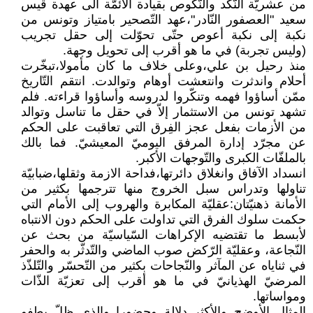
من عشريّة النّكد والنّكوص بقيادة الأئمّة الى عهدة قيس
سعيد "العصفور النّادر"،عهد التّصحير بامتياز وتونس من
نكبة إلى نكبة أعوص حتّى تحوّلت إلى حقل تجريب
(وليس تجربة) في ما هو أقرب إلى تحويل وجهة.
منذ رحيل بن علي،وعلى خلاف ما كان مأمولا،تبخّرت
أحلام واندثرت وانتعشت أوهام وتوالدت. انتقم التّاريخ
ممّن أساؤوا فهمه وتنكّروا لدروسه وأساؤوا قراءته. فلم
تشهد تونس من الاستثمار إلاّ في حقل ما تناسل وتوالد
من الأزمات بفعل عجز الفِرق التي تعاقبت على الحكم
عن مجرّد إدارة المرفق اليوميّ المعيشيّ. فما بالك
بالملفّات الكبرى والتّوجهات الأكبر.
انسداد الآفاق وانغلاق دائرتها،فداحة الازمة وثقلها،ضبابيّة
تناولها وتدراس سبل الخروج منها تترجمها بكثير من
الأمانة ذهنيّتان:عقليّة المكابرة والهروب إلى الأمام التي
حكمت سلوك الفرق التي تداولت على الحكم دون الانتباه
لأبسط ما تقتضيه الإكراهات السّياسيّة من بحث عن
النّجاعة، وعقليّة الرّكض صوب الماضي والتّدثّر به والحفر
في ثناياه عن المآثر والنّجاحات بكثير من التّحسّر والتّلذّذ
المرضيّ الهذيانيّ في ما هو أقرب إلى تعزيّة الذّات
ومواساتها.
المثال الأوضح والأكثر دلالة وحضورا والذي ظلّ يطفو