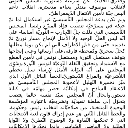
وفكريّ.الحديث عن شرعيّة دستوريّة تأسيس قانونيّ
لانقلاب موصوف متدثّر بعباءة مدسترة، انقلاب ناعم
ألبِس جبّة تأمين الانتقال الدّيمقراطيّ.
ولم تكن بدعة المجلس التّأسيسيّ غير استكمال لما تمّ
حبكه في مسرّحيّة تنصيب فؤاد المبزّع رئيسا. المجلس
التّأسيسي الذي دلّلت جلّ التّجارب – الثّوريّة أساسا- على
أنّه ليس الحلّ الوحيد ولا الأمثل لإنجاح مسار ثوريّ تمّ
تقديمه حتّى من قبل الأطراف التي لم يكن يوما مطلبها
كحلّ سحريّ وكمحطّة فارقة،على أرسائها وعلى إنجاحها
يتوقف مستقبل الثورة ومستقبل تونس في تأمين القطع
مع الاستبداد وتحقيق النّقلة النّوعيّة لتونس الثّورة.وسُوّق
المجلس على أنّه البوّابة الأمثل لإرساء سبل تخطّي
اللاّشرعيّة والفراغ الدّستوريّ.الخطأ القاتل الأول الذي
ميّز تخميرة التّهليل لأعجوبة المجلس التّأسيسيّ هو
الاعتقاد الساذج في إمكانيّة حصر مهامّه في كتابة
دستور.والحال أنّ المجلس سيّد نفسه حالما ينتصب
يتحوّل إلى سلطة تنفيذيّة وتشريعيّة باعتباره المؤسّسة
الوحيدة المنتخبة، من صلاحيّاته انتخاب رئيس وحكومة.
والخطأ القاتل الثّاني هو عدم إدراك قاون لعبة الانتخابات
التي لا تحكمها النّقاوة ولا الوضوح النّظريّ ولا النّوايا
الطيّبة ولا الماضي السّياسي وإنما تحدّدها الإمكانيّات