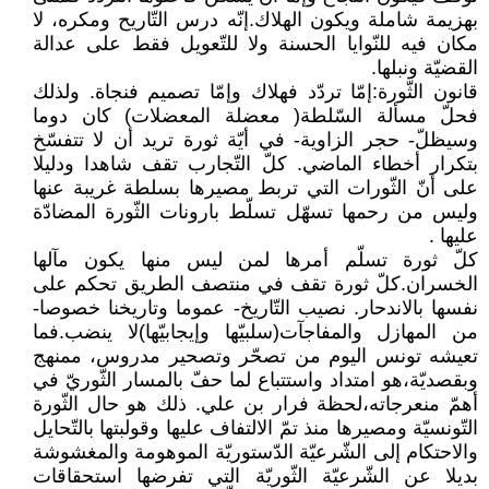
بهزيمة شاملة ويكون الهلاك.إنّه درس التّاريح ومكره، لا
مكان فيه للنّوايا الحسنة ولا للتّعويل فقط على عدالة
القضيّة ونبلها.
قانون الثّورة:إمّا تردّد فهلاك وإمّا تصميم فنجاة. ولذلك
فحلّ مسألة السّلطة( معضلة المعضلات) كان دوما
وسيظلّ- حجر الزاوية- في أيّة ثورة تريد أن لا تتفسّخ
بتكرار أخطاء الماضي. كلّ التّجارب تقف شاهدا ودليلا
على أنّ الثّورات التي تربط مصيرها بسلطة غريبة عنها
وليس من رحمها تسهّل تسلّط بارونات الثّورة المضادّة
عليها .
كلّ ثورة تسلّم أمرها لمن ليس منها يكون مآلها
الخسران.كلّ ثورة تقف في منتصف الطريق تحكم على
نفسها بالاندحار. نصيب التّاريخ- عموما وتاريخنا خصوصا-
من المهازل والمفاجآت(سلبيّها وإيجابيّها)لا ينضب.فما
تعيشه تونس اليوم من تصحّر وتصحير مدروس، ممنهج
وبقصديّة،هو امتداد واستتباع لما حفّ بالمسار الثّوريّ في
أهمّ منعرجاته،لحظة فرار بن علي. ذلك هو حال الثّورة
التّونسيّة ومصيرها منذ تمّ الالتفاف عليها وقولبتها بالتّحايل
والاحتكام إلى الشّرعيّة الدّستوريّة الموهومة والمغشوشة
بديلا عن الشّرعيّة الثّوريّة التي تفرضها استحقاقات