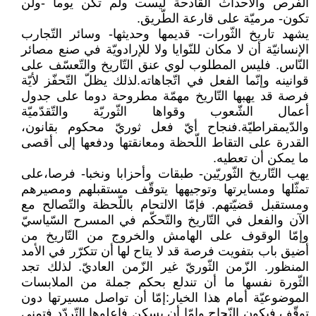
الفرص والأحداث القادحة ليست ولم تكن يوما -ولن
تكون- مرميّة على قارعة الطّريق.
يشهد تاريخ الثّورات- قديمها وحديثها- وسائر التّجارب
الإنسانيّة أن لا مكان للنّوايا ولا للإرادويّة في صنع مصائر
النّاس. فليس المطلوب لوي عنق التّاريخ والتّعسّف على
قوانينه وإنّما الفعل في اتّجاهاته.لذلك يظلّ التّحفّز لأيّة
فرصة قد يهبها التّاريخ مهمّة مطروحة دوما على جدول
أعمال الشّعوب وقواها الثّوريّة والتّقدّميّة
والدّيمقراطيّة.فنجاح أيّ فعل ثوريّ محكوم بقانون،
القدرة على التقاط اللّحظة ومعانقتها ودفعها إلى أقصى
ما يمكن أن تعطيه.
يهب التّاريخ الثّوريّين- طبقات وأحزابا ونخبا- فرصا،على
تمثّلها ومسايرتها وتوجيهها يتوقّف مستقبلهم ومصيرهم
ومستقبل قضيّتهم. فإمّا الالتحام باللّحظة والتّصالح مع
الآن والفعل في التّاريخ والتّحكّم في المسرح السّياسيّ
وإمّا الوقوف على الهامش والخروج من التّاريخ من
أضيق باب بتفويت فرصة قد لا يتاح لها أن تتكرّر في الأمد
المنظور. الزّمن الثّوريّ غير الزّمن العاديّ. لذلك تجد
الثّورة نفسها ما أن تندلع بحكم جملة من الملابسات
الموضوعيّة أمام هذا الخيار:إمّا أن تواصل مسيرتها دون
توقّف فيكون النّجاح وإمّا أن يسكن فاعلوها التّردّد فتمنى