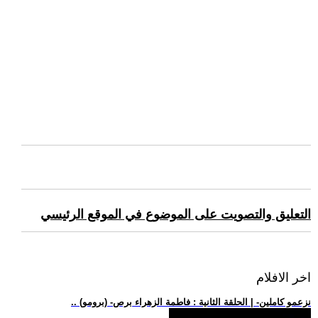
التعليق والتصويت على الموضوع في الموقع الرئيسي
اخر الافلام
.. (برومو) -نزعمو كاملين- | الحلقة الثانية : فاطمة الزهراء برص