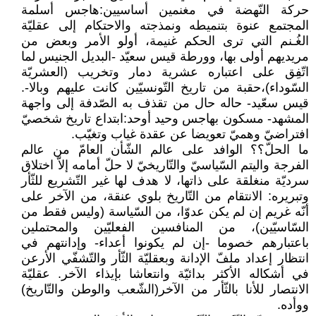
حركة النّهضة في مغنمين أساسيين:هاجس أسلمة
المجتمع عنوة بتنميطه ونمذجته والاحتكام إلى عقليّة
الغُـنم التي ترى الحكم غنيمة، أولو الأمر وبعض من
مريديهم أولى بها، وورطة قيس سعيّد -البديل الجنيس لما
اتّفِق على اعتباره عشرية دمار وتخريب (العشريّة
السّوداء)،حقبة من تاريخ التّونسيّين كانت عليهم وبالا-.
قيس سعّيد- حاله حال من تقذف به الصّدفة إلى واجهة
المشهد- مسكون بهاجس وحيد أوحد:ابتداع تاريخ شخصيّ
افتراضيّ وهميّ تعويضا عن عقدة غياب وتغيّب.
ما الحلّ؟؟ الوافد على عالم الشّأن العامّ من عالم
الفرجة واليتم السّياسيّ والتّاريخيّ لا حلّ أمامه إلاّ اختلاق
سرديّة منغلقة على ذاتها، لا هدف لها غير التّشريع للثّأر
وتبريره: الانتقام من التّاريخ بلوي عنقة، من الآخر على
أنّه غريم إن لم يكن عدوّا، من السّياسة (وليس فقط من
السّاسيّين)، من المنافسين الفعليّين والمحتملين
باعتبارهم خصوما -إن لم يكونوا أعداء- وإدانتهم في
انتظار إعداد ملفّ الإدانة وبعقليّة الثّأر والتّشفّي الأرعن
في أشكاله الأكثر بدائيّة وانتعاشا بإيذاء الآخر. عقليّة
الانتصار للأنا بالثّأر من الآخر(الشّعب والوطن والتّاريخ)
ووأده.