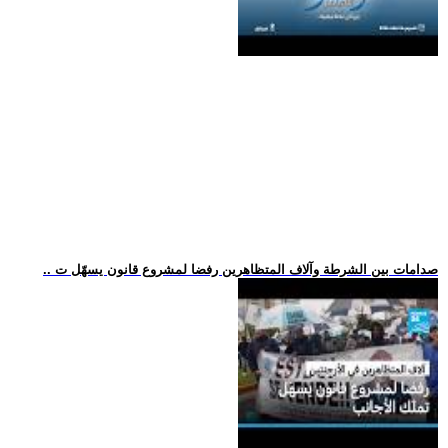
.. صدامات بين الشرطة وآلاف المتظاهرين رفضا لمشروع قانون يسهّل ت