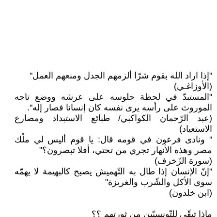
"إذا اراد الله بقوم شرّا ألزمهم الجدل ومنعهم العمل"
(الأوزاغـي)
"المستبدّ في لحظة جلوسه على عرشه ووضع تاجه
الموروث على رأسه يرى نفسه كان إنسانا فصار إله".
(عبد الرّحمان الكواكبي/ طبائع الاستبداد ومصارع
الاستعباد)
" ونادى فرعون في قومه قال: يا قوم أليس لي ملْك
مصر وهذه الأنهار تجري من تحتي، أفلا تبصرون؟"
(سورة الزّخرف)
"إنّ الإنسان إذا طال به التّهميش يصبح كالبهيمة لا يهمّه
سوى الأكل والشّرب والغريزة"
(ابن خلدون)
ماذا تبقّى للتّونسيّين من ثورتهم ؟؟