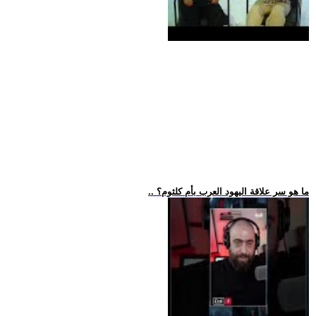
.. ما هو سر علاقة اليهود العرب بأم كلثوم؟