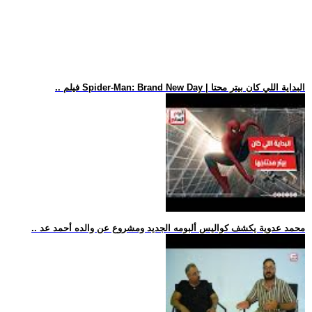
.. فيلم Spider-Man: Brand New Day | البداية اللي كان بيتر محتا
.. محمد عدوية يكشف كواليس ألبومه الجديد ومشروع عن والده أحمد عد