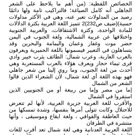
الخصائص اللفظية: (من أهم ما يلاحظ على الشعر
الجاهلي أنه كامل الصياغة؛ فالتراكيب تامة ولها دائمًا
رصيد من المدلولات تعبر عنه، وهي في الأكثر مدلولات
حسية)(ضيف ص232)2 تتميز اللغة العربية بكثرة الدلالات
للمادة الواحدة، وكثرة الاشتقاقات، والعربية الجنوبية
واختلافها عن عربية الشمالية، ولغة الجنوب في اليمن
حضر موت وغفار وعمان واليمامة والبحرين وقد
يتساهلون في التعبير فيسمونها باللغة الحميرية ويعرفون
بالعرب العاربة، وعرب شمال: الطائف يثرب خيبر وادي
قرى تيماء حجاز ويعرف هؤلاء بالعرب المستعربة وهي
أحدث من لغة الجنوب، وما روي إلينا من شعر جاهلي
فهو بهذه اللغة أي لغة شمال، لأن الشعراء الذين قالوا
الشعر من الشمال
إما من مضر وإما من ربيعة أو من الجنوبيين الذين
استقروا في الشمال
والأقرب للغة العربية جزيرة العربية، لأنها لم تتعرض
للاحتلال وكانت تتولى أمرها بنفسها، وشدة تمسكها من
حيث العاطفة والقوافي ، ولغة ايقاع وموسيقى ، وأنها
منتشرة في الطرفان
اللغة العربية العدنانية وهي لغة شمال تعد أقرب للغات