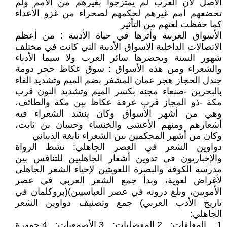
الأصل لأن العرب لم يمتزجوا بغيرهم من الأمم ولم
تخضعهم أمم غيرهم لحكمهم لصحراء من غزو الأعداء
كما حفظت لغتهم من التأثير
الأسواق العربية وأثرها في حياة الأدبية : من أعظم
الاتصالات الداخلية الاسواق الأدبية التي كانت في مختلف
شهور السنة ويحضرها سائر العرب ولا سيما الأدباء
والشعراء ومن هذه الأسواق : سوق عكاظ حجر دومة
جندل الحجاز هجر عمان المشفر بضم الميم وتشديد الفاء
بالبحرين -صنعاء مجنة بكسر الميم وتشديد النون قرب
مكة -ذو المجاز قرب عرفة عكاظ بين مكة والطائف،
وهي من أشهر الأسواق وكان ينشد الشعراء فيه
أشعارهم ومنهم الأعشى والخنساء وحسان بن ثابت،
وكان من أشهر المحكمين بين الشعراء نابغة الذبياني
دواوين الشعر في العصر الجاهلي: نشط الرواة
والإخباريون في تدوين أشعار الجاهليين للتنافس بين
مدرسة الكوفة والبصرة اللغويتين لإحياء الشعر الجاهلي
لأغراض لغوية، وبدأ جمع الشعر العربي في عصر
الأمويين، وبلغ ذروته في عصر العباسيين)(بروكلمان في
تاريخ الأدب العربي) جمع وتصنيف دواوين الشعر
الجاهلي:
1. المعلقات: 2.المفضليات: 3.الأصمعيات: 4.جمهرة