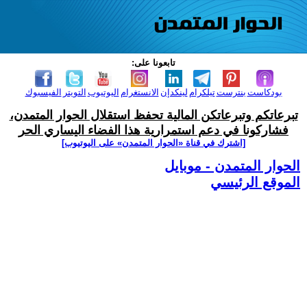
تابعونا على:
بودكاست
بنترست
تيلكرام
لينكدإن
الانستغرام
اليوتيوب
التويتر
الفيسبوك
تبرعاتكم وتبرعاتكن المالية تحفظ استقلال الحوار المتمدن،
فشاركونا في دعم استمرارية هذا الفضاء اليساري الحر
[اشترك في قناة ‫«الحوار المتمدن» على اليوتيوب]
الحوار المتمدن - موبايل
الموقع الرئيسي