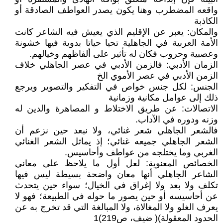
واقعه المضطرب وهنا يكون يصدر العواطف الصادقة أو
الكاذبة
والمكان: يعبر عن الإقليم الذي يعيش فيه الشاعر كانت
الأمة العربية في الجاهلية تحيا حياتا بدوية فيها خشونة
وعصبية وحروب فكان له تأثير على ألفاظهم وخيالهم.
الزمان الأدبي: فالزمن الأدبي في عصر الجاهلي خلاف
الزمن الأدبي في عصر الأموي الخ
الجنس: لكل جنس خواص في التفكير والتصوير ويرجع
ذلك إلى عوامل مكانية وزمانية
الاتصالات: عن طريق الاختلاط و المصاهرة والدين له
وزنه ودوره في الآداب.
فالشعر الجاهلي شعر غنائي، ولا نبعد حين نزعم أن
الشعر الجاهلي جميعه غنائي؛ إذ يماثل الشعر الغنائي
الغربي وما يختلجه من عواطف وأحاسيس.
الخصائص المعنوية: لعل أول ما يلاحظ على معاني
الشاعر الجاهلي أنها معان واضحة بسيطة ليس فيها
تكلف ولا بعد ولا إغراق في الخيال؛ سواء حين يتحدث
عن أحاسيسه أو حين يصور ما حوله في الطبيعة؛ فهو لا
يعرف الغلو ولا المغالاة، ولا المبالغة التي قد تخرج به عن
الحدود المعقولة)( ضيف، ص219)1