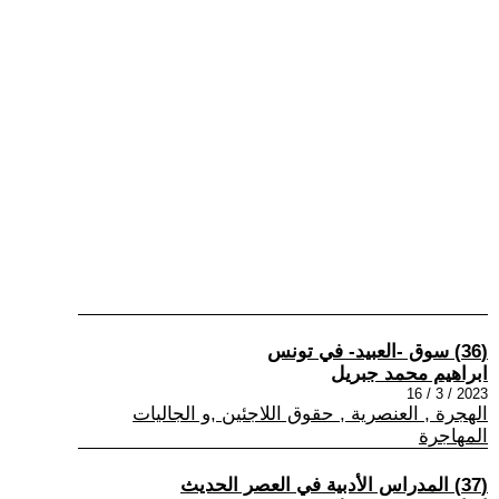
(36) سوق -العبيد- في تونس
ابراهيم محمد جبريل
2023 / 3 / 16
الهجرة , العنصرية , حقوق اللاجئين ,و الجاليات
المهاجرة
(37) المدراس الأدبية في العصر الحديث