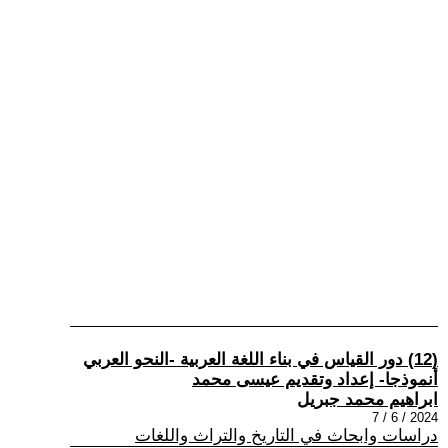
(12) دور القياس في بناء اللغة العربية -النحو العربي
أنموذجا- إعداد وتقديم عيسى محمد
ابراهيم محمد جبريل
2024 / 6 / 7
دراسات وابحاث في التاريخ والتراث واللغات