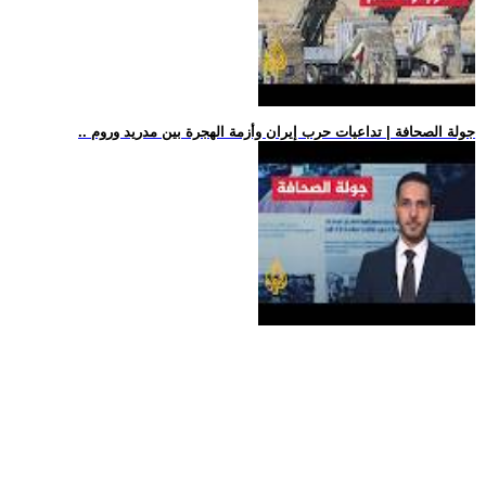
.. جولة الصحافة | تداعيات حرب إيران وأزمة الهجرة بين مدريد وروم