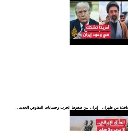
.. نافذة من طهران | إيران بين ضغوط الحرب وحسابات التفاوض الجديد