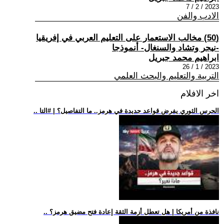
2023 / 2 / 7
الادب والفن
(50) مخالب الاستعمار على التعليم العربي في إفريقيا
-نيجر وتشاد والسنغال- أنموذجا
ابراهيم محمد جبريل
2023 / 1 / 26
التربية والتعليم والبحث العلمي
اخر الافلام
.. الحرس الثوري يفرض قواعد جديدة في هرمز.. ما التفاصيل؟ | #التا
.. نافذة من أمريكا | هل تعطل أزمة الثقة إعادة فتح مضيق هرمز؟