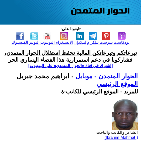
تابعونا على:
بودكاست
بنترست
تيلكرام
لينكدإن
الانستغرام
اليوتيوب
التويتر
الفيسبوك
تبرعاتكم وتبرعاتكن المالية تحفظ استقلال الحوار المتمدن،
فشاركونا في دعم استمرارية هذا الفضاء اليساري الحر
[اشترك في قناة ‫«الحوار المتمدن» على اليوتيوب]
الحوار المتمدن - موبايل
- ابراهيم محمد جبريل
الموقع الرئيسي
للمزيد - الموقع الرئيسي للكاتب-ة
الشاعر والكاتب والباحث
(Ibrahim Mahmat )