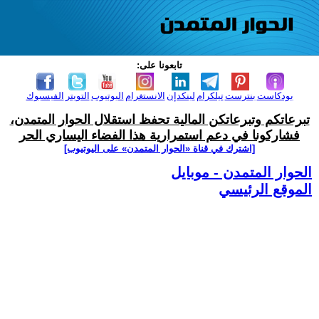
تابعونا على:
بودكاست
بنترست
تيلكرام
لينكدإن
الانستغرام
اليوتيوب
التويتر
الفيسبوك
تبرعاتكم وتبرعاتكن المالية تحفظ استقلال الحوار المتمدن،
فشاركونا في دعم استمرارية هذا الفضاء اليساري الحر
[اشترك في قناة ‫«الحوار المتمدن» على اليوتيوب]
الحوار المتمدن - موبايل
الموقع الرئيسي