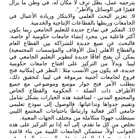
يترجمه عمل، يظل ترف لا مكان له، في وطن ما يزال
فقيرًا في الوسائل والأطر".
9. تعزيز البحث العلمي والابتكار وريادة الأعمال في
الجامعات وربطها بالقطاعات الإنتاجية والخدمية.
10. التفكير في نماذج جديدة للتعليم الجامعي ربما يكون
أكثر فاعلية من مجرد إنشاء جامعات حكومية أو خاصة.
فالبحث عن صيغ جديدة للشراكة بين القطاع العام
والقطاع الأهلي (مثل الأوقاف والمؤسسات المجتمعية)
يمكن أن يفتح آفاقًا جديدة لتطوير التعليم الجامعي في
ليبيا. وبدلاً من التركيز على افتتاح جامعات حكومية
جديدة، قد يكون من الأنسب مثلا : النظر في إمكانية فتح
فروع لجامعات أجنبية مرموقة في ليبيا. لتحقيق ذلك،
يتطلب الأمر فتح حوار موسع وموضوعي مع جميع
الأطراف ذات الصلة - الحكومة والقطاع الخاص
والمجتمع المدني - لمناقشة هذه الخيارات بشكل شامل
وتقييم جدواها وتداعياتها. فالوصول إلى نموذج تعليمي
جامعي أكثر فعالية وارتباطًا باحتياجات المجتمع الليبي
سيتطلب جهودًا متكاملة من مختلف الجهات المعنية.
نخلص من كل ما تقدم، إلى أنه إذا تم التركيز على هذه
الجوانب أولاً، ستتمكن الجامعات الليبية من بناء قاعدة