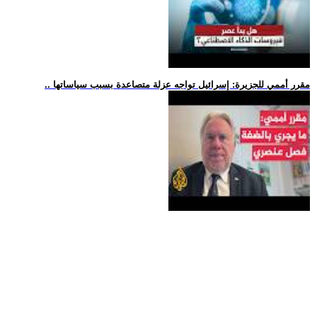
.. مقرر أممي للجزيرة: إسرائيل تواجه عزلة متصاعدة بسبب سياساتها