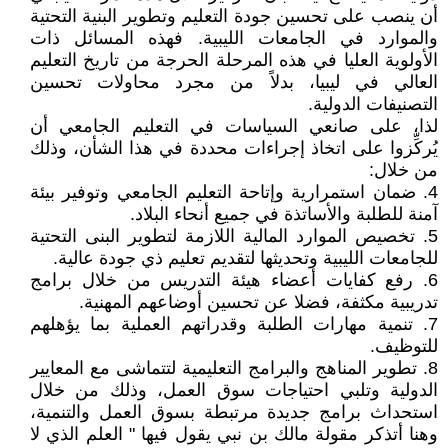
أن ينصب على تحسين جودة التعليم وتطوير البنية التحتية
والموارد في الجامعات الليبية. فهذه المسائل ذات
الأولوية العليا في هذه المرحلة الحرجة من تاريخ التعليم
العالي في ليبيا، بدلاً من مجرد محاولات تحسين
التصنيفات الدولية.
لذا، على صانعي السياسات في التعليم الجامعي أن
يُركِّزوا على اتخاذ إجراءات محددة في هذا الشأن، وذلك
من خلال:
4. ضمان استمرارية وإتاحة التعليم الجامعي وتوفير بيئة
آمنة للطلبة والأساتذة في جميع أنحاء البلاد.
5. تخصيص الموارد المالية اللازمة لتطوير البنى التحتية
للجامعات الليبية وتحديثها لتقديم تعليم ذي جودة عالية.
6. رفع كفايات أعضاء هيئة التدريس من خلال برامج
تدريبية مكثفة، فضلا عن تحسين أوضاعهم المهنية.
7. تنمية مهارات الطلبة وقدراتهم العملية بما يؤهلهم
للتوظيف.
8. تطوير المناهج والبرامج التعليمية لتتماشى مع المعايير
الدولية وتلبي احتياجات سوق العمل، وذلك من خلال
استحداث برامج جديدة مرتبطة بسوق العمل والتنمية،
وهنا أتذكر مقولة مالك بن نبي يقول فيها " العلم الذي لا