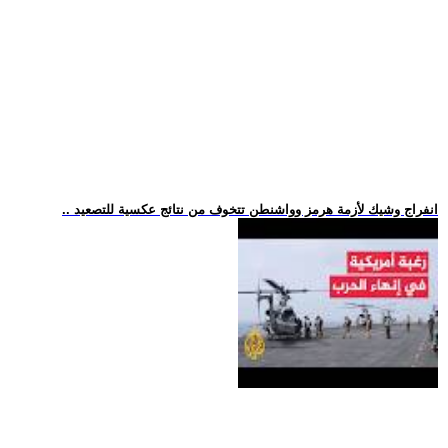
.. انفراج وشيك لأزمة هرمز وواشنطن تتخوف من نتائج عكسية للتصعيد