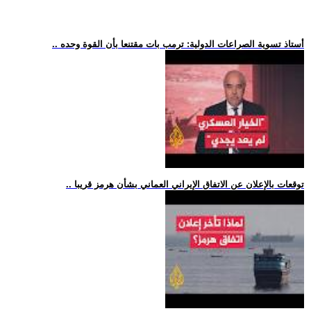
.. أستاذ تسوية الصراعات الدولية: ترمب بات مقتنعا بأن القوة وحده
.. توقعات بالإعلان عن الاتفاق الإيراني العماني بشأن هرمز قريبا