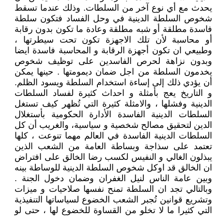
يحدث مع أي نوع آخر من السلطات. وذلك عندما تسقط
شخوص السلطة الدينية في وحل الفساد فتكون سلطة
فاسدة مطلقة أو شبه مطلقة وعادة ما تكون بدون رقابة
أو محاسبة لأن تلك الاجهزة تكون تحت سيطرتها ،
وطبيعي ان تكون أجهزة الرقابة و المحاسبة فاسدة ايضا
وبدون نزاهة لحرص الفاسدين على توظيف شخوص
يخدمون السلطة من اجل ضمان ديمومتها . حينها يمكن
أن يؤدي ذلك إلى إساءة استخدام السلطة ويسود الظلم.
و التاريخ يعج بأمثلة و احداث كثيرة لفساد السلطات
الدينية وفشلها ، والامثلة كثيرة التي تُظهر كيف تستغل
السلطات الدينية الفاسدة الأدارة الحكومية بأستغلال
الدين لتحقيق مصالح شخصية و سياسية، والغريب أن كل
السلطات الدينية الفاسدة في العالم مهما تنوعت ، كلها
تعتمد على سذاجة وبساطة العامة من الشعب الذين
يبذلون الغالي و النفيس لكسب رضا الخالق على افتراض
ان الخالق قد اوكل شخوص السلطة الدينية للوساطة بينه
وبين عامة الناس لنيل الغفران وضمان دخول الجنة .
وبالتالي تجد ان السلطة تمنح نفسها صلاحيات و ميزات
وتشريع قوانين تُجبر الشعب الخضوع لسياساتها التنفيذية
التي كثيرا ما لا تخلو من القساوة للخضوع لها ، حتى لو