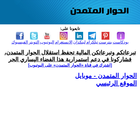
تابعونا على:
بودكاست
بنترست
تيلكرام
لينكدإن
الانستغرام
اليوتيوب
التويتر
الفيسبوك
تبرعاتكم وتبرعاتكن المالية تحفظ استقلال الحوار المتمدن،
فشاركونا في دعم استمرارية هذا الفضاء اليساري الحر
[اشترك في قناة ‫«الحوار المتمدن» على اليوتيوب]
الحوار المتمدن - موبايل
الموقع الرئيسي