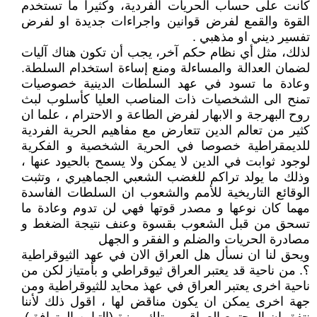
كانت على حساب الحريات الفردية، وكثيرا ما تستخدم
القوة والقمع لفرض قوانين واجراءات جديدة او لفرض
تفسير ديني او مذهبي .
لذلك، مثل أي نظام حكم آخر، يجب أن تكون هناك آليات
لضمان العدالة والمساءلة ومنع إساءة استخدام السلطة.
وعادة ما تسود في عهد السلطات الدينية خصوصيات
تمنح الى الشخصيات ذات المناصب العليا كأسلوب لبث
روح البهرجة و الابهار لفرض الطاعة و الاحترام ، علما ان
كثير من تعالم الدين تتعارض مع مفاهيم الحرية الفردية
للديمقراطية خصوصا في الحرية الشخصية و الفكرية
لوجود ثوابت في الدين لا يمكن ولا يسمح بالحيود عنها ،
وذلك ما يولد تراكم للغضب الشعبي الجماهيري ، وتثبت
الوقائع التاريخية للأمم والشعوب ان السلطات الفاسدة
مهما كان نوعها و مصدر قوتها فهي لن تدوم وعادة ما
تسحق من قبل الشعوب بقسوة وعنف نتيجة الضغط و
مصادرة الحريات والضلم و الفقر و الجهل
ويحق لنا ان نسأل هل العراق الان في عهد الثيوقراطية
؟. من ناحية قد يعتبر العراق ثيوقراطي و بأمتياز لكن من
ناحية اخرى يعتبر العراق في عهذ محايد للثيوقراطية ومن
جهة اخرى يمكن ان يكون مناقض لها ، اقول ذلك لأننا