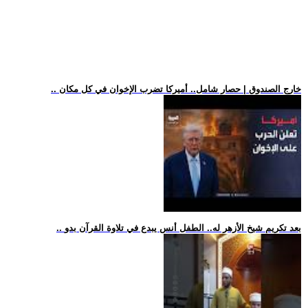
.. خارج الصندوق | حصار شامل.. أميركا تضرب الإخوان في كل مكان
.. بعد تكريم شيخ الأزهر له.. الطفل أنس يبدع في تلاوة القرآن بدو