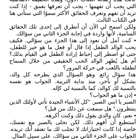
التي يجب أن تفهمها - يجب أن تعرفها بعمق - إذا كنت
تريد أن تفهم وتعرف الحقائق الأكثر سموًا التي ستأتي هنا
في الكتاب الثالث.
ولكن اسمح لي الآن أن أتطرق إلى إحدى تلك الحقائق
السامية، لأنها واردة في إجابة الجزء الثاني من سؤالك.
• كنت آمل أن نعود إلى هذا الجزء من سؤالي. فكيف
يحب الوالد الطفل إذا قال أو فعل ما هو خير للطفل،
حتى لو اضطر إلى إحباط إرادة الطفل في القيام بذلك؟
أم هل يُظهِر الوالد الحب الحقيقي من خلال السماح
لطفله باللعب في حركة المرور؟
هذا سؤال رائع. وهو السؤال الذي يطرحه كل والد،
بشكل أو بآخر، منذ بداية التربية. الجواب هو نفسه
بالنسبة لك كوالد، كما بالنسبة لي كإله.
• إذن ما هو الجواب؟
الصبر يا ابني الصبر. "كل الأشياء الجيدة تأتي لأولئك الذين
ينتظرون." هل سمعت عن ذلك من قبل؟
• نعم، كان والدي يقول ذلك وكنت أكرهه.
أستطيع أن أفهم ذلك. لكن تحلى بالصبر مع نفسك،
خاصة إذا كانت اختياراتك لا تجلب لك ما تعتقد أنك تريده.
الجواب على الجزء الثاني من سؤالك، على سبيل المثال.