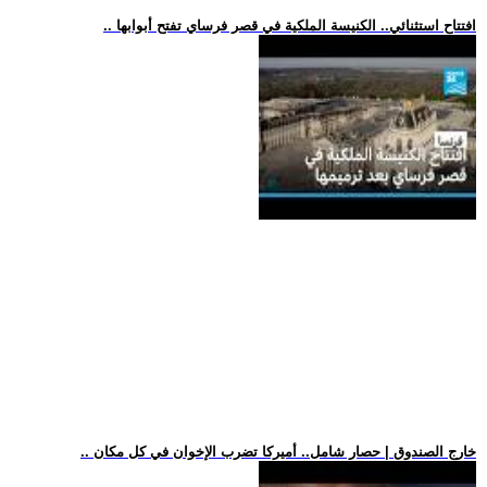
.. افتتاح استثنائي.. الكنيسة الملكية في قصر فرساي تفتح أبوابها
.. خارج الصندوق | حصار شامل.. أميركا تضرب الإخوان في كل مكان