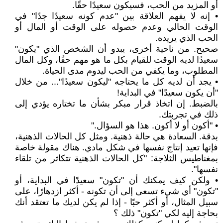
أو المزيد من الحب، فسيكون سعيدًا حقًا.
• إنه لا يفهم العلاقة بين "عدم كونه سعيدًا جدًا" في
الوقت الحالي وعدم حصوله على الوقت أو المال أو
الحب الذي يريده.
صحيح. من ناحية أخرى، يبدو أن الشخص الذي "يكون"
سعيدًا لديه الوقت للقيام بكل ما هو مهم حقًا، وكل المال
المطلوب، وما يكفي من الحب ليدوم مدى الحياة.
• يجد أن لديه كل ما يحتاجه "ليكون سعيدًا"... من خلال
"أن يكون سعيدًا" في البداية!
بالضبط. إن اتخاذ قرار مبكر بشأن ما تختاره يؤدي إلى
ذلك في تجربتك.
• "أكون أو لا أكون. هذا هو السؤال."
بدقة. السعادة هي حالة ذهنية. ومثل كل الحالات الذهنية،
فإنها تعيد إنتاج نفسها في شكل مادي. هناك مقولة خاصة
بمغناطيس الثلاجة: "كل الحالات الذهنية تتكاثر من تلقاء
نفسها".
• ولكن كيف يمكنك أن "تكون" سعيدًا في البداية، أو
"تكون" أي شيء تسعى إلى أن تكونه - أكثر ازدهارًا، على
سبيل المثال، أو أكثر حبًا - إذا لم يكن لديك ما تعتقد أنك
بحاجة إليه لكي "تكون" ذلك ؟