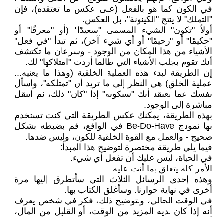
في الكون كما هو بالفعل (على عكس ما تعتقده)، فإن
"التملك" لا ينتج "الكينونة"، بل العكس.
أولاً "تكون" الشيء المسمى "سعيدًا" (أو "معرفًا" أو
"حكيمًا" أو "رحيمًا" أو أي شيء آخر)، ثم تبدأ "في فعل"
الأشياء من هذا المكان من الوجود - وسرعان ما تكتشف
أنك تقوم بجلب الأشياء التي طالما أردت "امتلاكها" لك.
إن الطريقة لبدء هذه العملية الخلقية (وهذا ما يعنيه...
عملية الخلق) هي النظر إلى ما تريد أن "تمتلكه"، واسأل
نفسك عما تعتقد أنك "ستكونه" إذا "كان" ذلك، ثم انتقل
مباشرة إلى الوجود.
بهذه الطريقة، يمكنك عكس الطريقة التي كنت تستخدم
بها نموذج Be-Do-Have في الواقع، قم بضبطه بشكل
صحيح - والعمل مع القوة الخلقية للكون، وليس ضدها.
فيما يلي طريقة مختصرة لتوضيح هذا المبدأ:
في الحياة، ليس عليك أن تفعل أي شيء.
الأمر كله يتعلق بما أنت عليه.
وهذه إحدى الرسائل الثلاث التي سأتطرق إليها مرة
أخرى في نهاية حوارنا. وسأغلق الكتاب بها.
في الوقت الحالي، ولتوضيح ذلك، فكر في شخص يعرف
أنه إذا كان لديه المزيد من الوقت، أو القليل من المال،