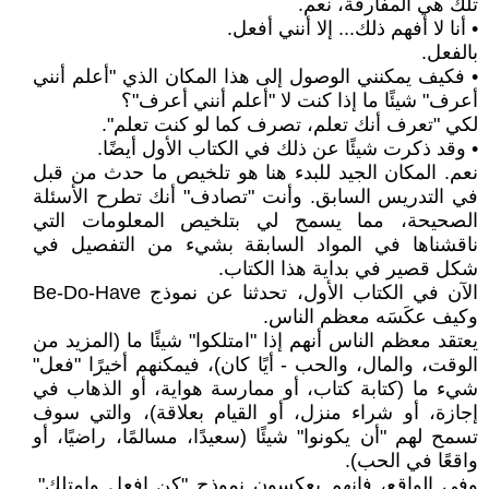
تلك هي المفارقة، نعم.
• أنا لا أفهم ذلك... إلا أنني أفعل.
بالفعل.
• فكيف يمكنني الوصول إلى هذا المكان الذي "أعلم أنني
أعرف" شيئًا ما إذا كنت لا "أعلم أنني أعرف"؟
لكي "تعرف أنك تعلم، تصرف كما لو كنت تعلم".
• وقد ذكرت شيئًا عن ذلك في الكتاب الأول أيضًا.
نعم. المكان الجيد للبدء هنا هو تلخيص ما حدث من قبل
في التدريس السابق. وأنت "تصادف" أنك تطرح الأسئلة
الصحيحة، مما يسمح لي بتلخيص المعلومات التي
ناقشناها في المواد السابقة بشيء من التفصيل في
شكل قصير في بداية هذا الكتاب.
الآن في الكتاب الأول، تحدثنا عن نموذج Be-Do-Have
وكيف عكَسَه معظم الناس.
يعتقد معظم الناس أنهم إذا "امتلكوا" شيئًا ما (المزيد من
الوقت، والمال، والحب - أيًا كان)، فيمكنهم أخيرًا "فعل"
شيء ما (كتابة كتاب، أو ممارسة هواية، أو الذهاب في
إجازة، أو شراء منزل، أو القيام بعلاقة)، والتي سوف
تسمح لهم "أن يكونوا" شيئًا (سعيدًا، مسالمًا، راضيًا، أو
واقعًا في الحب).
وفي الواقع، فإنهم يعكسون نموذج "كن افعل وامتلك".