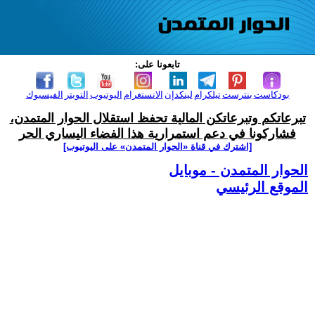
تابعونا على:
بودكاست
بنترست
تيلكرام
لينكدإن
الانستغرام
اليوتيوب
التويتر
الفيسبوك
تبرعاتكم وتبرعاتكن المالية تحفظ استقلال الحوار المتمدن،
فشاركونا في دعم استمرارية هذا الفضاء اليساري الحر
[اشترك في قناة ‫«الحوار المتمدن» على اليوتيوب]
الحوار المتمدن - موبايل
الموقع الرئيسي