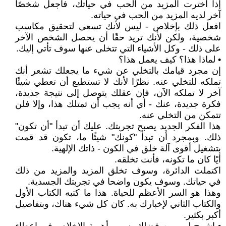
إذا اخترت المزيد من الحب في حياتك، فاجعل شخصًا
آخر لديه المزيد من الحب في حياته.
افعل ذلك بإخلاص - ليس لأنك تسعى لتحقيق مكاسب
شخصية، ولكن لأنك تريد حقًا أن يحصل الشخص الآخر
على ذلك - وكل الأشياء التي تتخلى عنها سوف تأتي إليك.
• لماذا هذا؟ كيف يعمل هذا؟
إن مجرد قيامك بالتخلي عن شيء ما يجعلك تشعر أنك
تملكه للتخلي عنه. نظرًا لأنك لا تستطيع أن تعطي شيئًا
آخر لا تملكه الآن، فإن عقلك يتوصل إلى نتيجة جديدة،
فكرة جديدة، عنك - أي أنه يجب أن تمتلك هذا، وإلا فلن
تتمكن من التخلي عنه.
هذا الفكر الجديد يصبح تجربتك. عليك أن تبدأ "أن تكون"
ذلك. وبمجرد أن تبدأ "كونك" شيئًا ما، تكون قد قمت
بتشغيل أقوى آلة خلق في الكون - ذاتك الإلهية.
أيًا كان ما تكونه، فأنت تخلقه.
اكتملت الدائرة، وسوف تخلق المزيد والمزيد من ذلك
في حياتك. وسوف يكون واضحا في تجربتك الجسدية.
وهذا هو السر الأعظم للحياة. هذا ما كتبه الكتاب الأول
والكتاب الثاني لإخبارك به. كان كل شيء هناك، وبتفاصيل
أكبر بكثير.