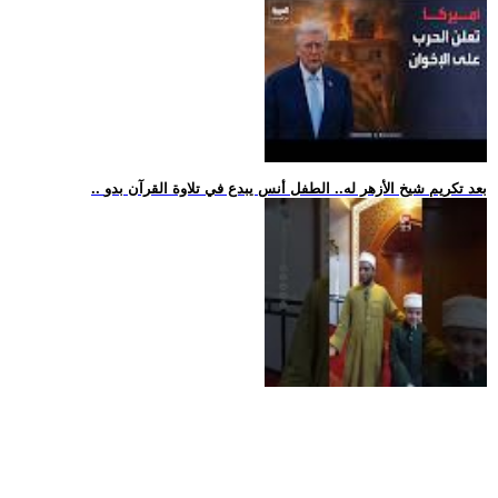
.. بعد تكريم شيخ الأزهر له.. الطفل أنس يبدع في تلاوة القرآن بدو