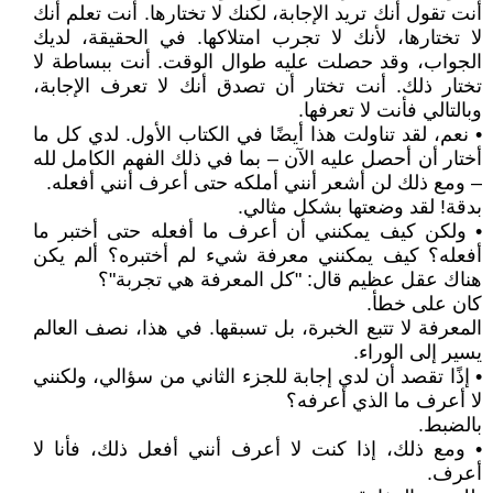
أنت تقول أنك تريد الإجابة، لكنك لا تختارها. أنت تعلم أنك
لا تختارها، لأنك لا تجرب امتلاكها. في الحقيقة، لديك
الجواب، وقد حصلت عليه طوال الوقت. أنت ببساطة لا
تختار ذلك. أنت تختار أن تصدق أنك لا تعرف الإجابة،
وبالتالي فأنت لا تعرفها.
• نعم، لقد تناولت هذا أيضًا في الكتاب الأول. لدي كل ما
أختار أن أحصل عليه الآن – بما في ذلك الفهم الكامل لله
– ومع ذلك لن أشعر أنني أملكه حتى أعرف أنني أفعله.
بدقة! لقد وضعتها بشكل مثالي.
• ولكن كيف يمكنني أن أعرف ما أفعله حتى أختبر ما
أفعله؟ كيف يمكنني معرفة شيء لم أختبره؟ ألم يكن
هناك عقل عظيم قال: "كل المعرفة هي تجربة"؟
كان على خطأ.
المعرفة لا تتبع الخبرة، بل تسبقها. في هذا، نصف العالم
يسير إلى الوراء.
• إذًا تقصد أن لدي إجابة للجزء الثاني من سؤالي، ولكنني
لا أعرف ما الذي أعرفه؟
بالضبط.
• ومع ذلك، إذا كنت لا أعرف أنني أفعل ذلك، فأنا لا
أعرف.