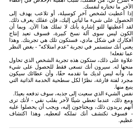
• اشرح لي، من فضلك، سبب أهمية الإخلاص في إعطاء
الآخر ما تختاره لنفسك.
إذا أعطيت لشخص آخر كوسيلة، أو تلاعب يهدف إلى
الحصول على شيء ما ليأتي إليك، فإن عقلك يعرف ذلك.
لقد أعطيتها للتو إشارة بأنك لا تملك هذا الآن. وبما أن
الكون ليس سوى آلة نسخ كبيرة، فسوف تعيد إنتاج
أفكارك في شكل مادي، فستكون تلك هي تجربتك. وهذا
يعني أنك ستستمر في تجربة "عدم امتلاكه" - بغض النظر
عما تفعله!
علاوة على ذلك، ستكون هذه تجربة الشخص الذي تحاول
منحها له. سيرون أنك تسعى فقط للحصول على شيء
ما، وأنه ليس لديك ما تقدمه حقًا، وأن عطائك سيكون
مجرد لفتة فارغة، نظرًا لكل سطحية الخدمة الذاتية التي
ينبع منها.
نفس الشيء الذي سعيت إلى جذبه، سوف تدفعه بعيدًا.
ومع ذلك، عندما تعطي شيئًا لآخر بقلب نقي - لأنك ترى
أنهم يريدون ذلك، ويحتاجون إليه، ويجب أن يحصلوا عليه
- فسوف تكتشف أنك تملكه لتعطيه. وهذا اكتشاف
عظيم.