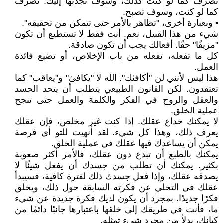
تصرف كما لو كنت كذلك، وسوف تجذبها إليك. تصرف
كما لو كنت، وسوف تصبح.
• وبعبارة أخرى، "تظاهر بالأمر حتى تتمكن من تحقيقه".
شيء من هذا القبيل، نعم. أنت فقط لا تستطيع أن تكون
"مزيفًا" حقًا. أفعالك يجب أن تكون صادقة.
كل ما تفعله، تفعله من باب الإخلاص، أو تضيع فائدة
العمل.
هذا ليس لأنني لن "أكافئك". الله لا "يكافئ" و"يعاقب" كما
تعتقدون. لكن القانون الطبيعي يتطلب أن يتحد الجسد
والعقل والروح في الفكر والكلمة والعمل حتى تنجح
عملية الخلق.
لا يمكنك خداع عقلك. إذا كنت غير مخلص، فإن عقلك
يعرف ذلك، وهذا كل شيء. لقد أنهيت للتو أي فرصة
يمكن أن يساعدك فيها عقلك في عملية الخلق.
يمكنك بالطبع أن تبدع دون عقلك، فالأمر أكثر صعوبة
بكثير. يمكنك أن تطلب من جسدك أن يفعل شيئًا لا
يصدقه عقلك، وإذا فعل جسدك ذلك لفترة كافية، فسيبدأ
عقلك في التخلي عن فكرته السابقة حول ذلك، ويخلق
فكرًا جديدًا. بمجرد أن يكون لديك فكرة جديدة عن شيء
ما، فأنت في طريقك إلى خلقها باعتبارها جانبًا دائمًا من
كيانك، بدلاً من مجرد شيء تمثله.