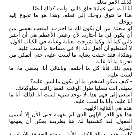
كذلك الأمر معك.
أنا الله، في عملية خلق ذاتي. وأنت كذلك أيضًا.
هذا ما تتوق روحك إلى فعله. وهذا هو ما تجوع إليه
روحك.
لو منعتك من أن يكون لك ما اخترت، لمنعت نفسي من
أن يكون لي ما أختاره. لأن رغبتي الأعظم هي أن أختبر
ذاتي كما أنا. وكما شرحت بعناية وعناية في الكتاب الأول،
لا أستطيع أن أفعل ذلك إلا في مساحة ما لست عليه.
وهكذا، فقد خلقت بعناية ما لست عليه، حتى أتمكن من
تجربة ما أنا عليه.
ومع ذلك فأنا كل ما أخلقه، وبالتالي أنا، بمعنى ما، ما
لست عليه.
• كيف يمكن لشخص ما أن يكون ما ليس عليه؟
سهلة. انت تفعلها طول الوقت. فقط راقب سلوكياتك.
اسعى إلى فهم هذا. لا يوجد شيء لست أنا. لذلك، أنا ما
أنا عليه، وأنا ما لست عليه.
هذه هي الثنائية الإلهية.
هذا هو اللغز الإلهي الذي لم يفهمه حتى الآن إلا أسمى
العقول. لقد كشفتها لك هنا بطريقة يمكن أن يفهمها
المزيد.
كانت هذه رسالة الكتاب الأول، وهذه الحقيقة الأساسية