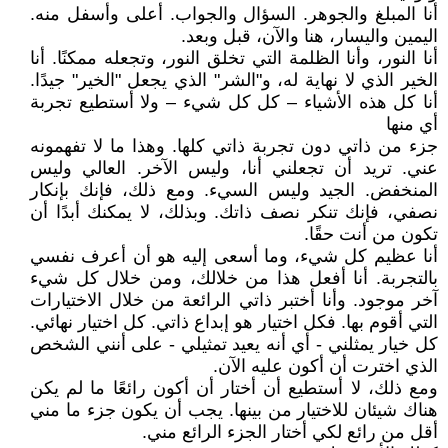
أنا المبلغ والجوهر. السؤال والجواب. أعلى وأسفل منه.
اليمين واليسار، هنا والآن، قبل وبعد.
أنا النور، وأنا الظلمة التي تخلق النور، وتجعله ممكنًا. أنا
الخير الذي لا نهاية له، و"الشر" الذي يجعل "الخير" جيدًا.
أنا كل هذه الأشياء – كل كل شيء – ولا أستطيع تجربة
أي منها
جزء من ذاتي دون تجربة ذاتي كلها. وهذا ما لا تفهمونه
عني. تريد أن تجعلني أنا، وليس الآخر. العالي وليس
المنخفض. الجيد وليس السيء. ومع ذلك، فإنك بإنكار
نصفي، فإنك تنكر نصف ذاتك. وبذلك، لا يمكنك أبدًا أن
تكون من أنت حقًا.
أنا عظيم كل شيء، وما أسعى إليه هو أن أعرف نفسي
بالتجربة. أنا أفعل هذا من خلالك، ومن خلال كل شيء
آخر موجود. وأنا أختبر ذاتي الرائعة من خلال الاختيارات
التي أقوم بها. فكل اختيار هو إبداع ذاتي. كل اختيار نهائي.
كل خيار يمثلني - أي أنه يعيد تمثيلي - على أنني الشخص
الذي اخترت أن أكون عليه الآن.
ومع ذلك، لا أستطيع أن أختار أن أكون رائعًا ما لم يكن
هناك شيئان للاختيار من بينها. يجب أن يكون جزء ما مني
أقل من رائع لكي أختار الجزء الرائع مني.