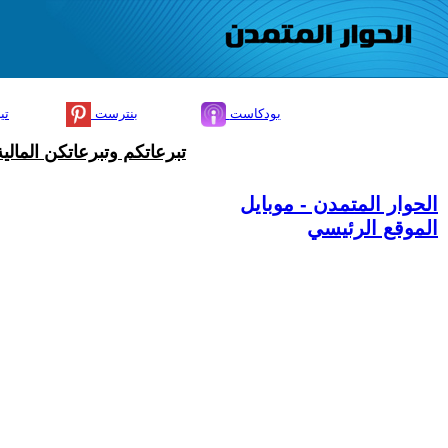
بودكاست
بنترست
تي
تبرعاتكم وتبرعاتكن المال
الحوار المتمدن - موبايل
الموقع الرئيسي