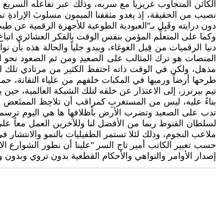
الكائن المتجاوب غريزياً مع سربه، وذلك عبر تفاعله السريع
نصيب من الحقيقة، إذ يغدو مثقفنا الميمون مسلوبَ الإرادةِ تما
دون درايته وقَبِل بـ"العبودية الطوعية للأجهزة الرقمية عن ط
وكما على المتعلِّم المؤمن بنفس الوقت بالفكر العشائري ات
دنيا الرقميات من قِبل الغوغاء، ويبدو جلياً والحالة هذه بأ
المنصات هو ترك المثالب على الصعيدِ ومن ثم الصعود نحو الكو
مذهل، ولكن في الوقت ذاته احتفظ الكثير من مرتادي تلك الم
طرحها أرضاً ورميها في المكبات خلفهم من علياء التقانة، ح
تيم بيرنرز، إلى الاعتذار عن خلقه لتلك الشبكة العالمية، ح
بناءً عليه، ليس من المستغربِ كمراقب أن تلاحِظ الممتَعض 
تدب على الصعيد وتضرب الأرض بأظلافها ها هي اليوم ترسم مسا
لسلطان القنوط ربما من الأفضل لنا وللآخرين العمل معاً على
ملاعب النجوم، وذلك لئلا تستمر الطفيليات بالنمو والانتشار في
حسب تعبير الكاتب أمير تاج السر "علينا أن نطور الشوارع الافت
إصدار الأوامر والنواهي والأحكام القطعية بدون تروي وبدون 