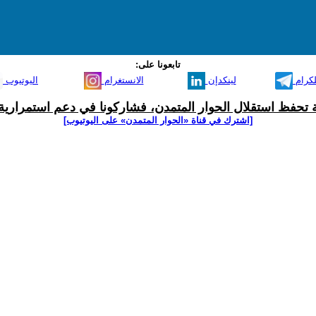
تابعونا على:
لكرام
لينكدإن
الانستغرام
اليوتيوب
ية تحفظ استقلال الحوار المتمدن، فشاركونا في دعم استمرارية 
[اشترك في قناة ‫«الحوار المتمدن» على اليوتيوب]