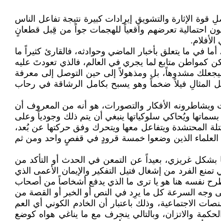
فضلِ قوة الإثارة والتشويقِ إيرادات كبيرة نتيجة تفاعل الناس
ن احتمالية تعرضهم واقعياً للهجمات جواً من قِبل قطعانٍ
الأفلام.
ما في ما يتعلق بأخبار الماضي وحوادثه، فالقارئ كثيراً ما
لعُجب على وجهه وهو يقرأ في كتاب جايلز براندريث (4000 حقيقة مذهلة)، ولكن كمواطن متابع لما يجري في العالم، فالذي تعودتَ عليه
يجعلك مشدوهاً، بل ومذهولاً إلى حين التوصل إلى معرفة
ل المثالِ فيلاً ضخماً وهو يسبح بكامل الرشاقة في رحاب
ت ويشاطرونه الأفكار والتصورات، هو أنه من المعروف أن
سماتها ويُحاكي سلوكياتها ينبغي أن يتم ذلك وجودياً وعلى
لكتلة المحتشدة ويتفاعل معها ويتحرك وفق حركتها عن بُعد،
 العلماء الذين وضعوا خمسة قرودٍ في قفصٍ واحد ومن ثم
ا بشكل غريزي، بعيداً عن التمعن في الحدث أو التأكد من
ي تمنع الفرد من إشغال فتيل التفكير والإيمان الأعمى الذي
 يطرح نفسه هنا هو يا ترى ما الذي يدفع أشخاصاً من أصحاب
لى وجه السرعة كل ما يرِد في النص أو الخبر أو القصة من
ات الاجتماعية، وذلك باعتبار أن الخادم الكوني أي العم
والحكمة والاتزان، وبالتالي ينجرف مع ما يناغي هواه كوضع