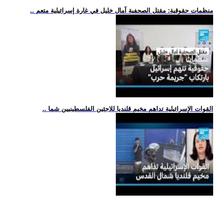
.. منظمات حقوقية: مقتل الصحفية آمال خليل في غارة إسرائيلية متعم
.. القوات الإسرائيلية تداهم مخيم قلنديا للاجئين الفلسطينيين شما