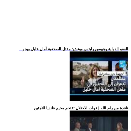
.. العفو الدولية وهيومن رايتس ووتش: مقتل الصحفية آمال خليل بهجو
.. نافذة من رام الله | قوات الاحتلال تقتحم مخيم قلنديا للاجئين