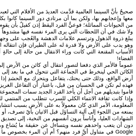
صحيحٌ بأنَّ السينما العالمية قدَّمت العديدَ من الأفلام التي لع
معها وإعجابهم بها، ولكن بما أن مرتادي دور السينما كانوا ب
من الحيوانات المماثلة؛ فوعيُّ الفرد اليقظ إذن كفيلٌ بأن يقو
ولا شك في أن اللحظات التي يرى المرء نفسه فيها مشدوهاً إلى 
وهو يدب على الأرض ولا قدرة له على الطيران فإن انتقاله ا
الأسباب المقنعة التي كانت وراء الانتقال من حالة إلى حالة
الفضاء!
عموماً فالأمر الذي دفعنا لتصور انتقال أي كائن من الأرض 
الكائن الحي لينخرط في الجماعة التي تتحول في ما بعد إلى ما
أرض الواقع، وذلك حتى يحتك، يتفاعل ويتحرك مع الحشدِ إذا ما 
فهذه لم تكن في الحسبان من قبل، باعتبار أن التفاعل الغري
قاموا بتبديلهم من أجل أن يأخذ القرد الجديد سمات المجموعة 
وإذا كانت ثقافة الانتماء الكلي للسرب تتطلب من المنتمي لل
المعلومة، الأمر الذي كان معمولاً به على الأرض بسبب انتشار ا
يمنعه من اللجوء إلى آلية التساؤل قبل الاتيان بأيّ تصرف، أو
الشهادات العليا، وأناساً يرون أنفسهم من النخبة، إلى تصدي
دون أن يتعب واحدهم نفسه ويتساءل عن حقيقة ما يُشاع وما يت
Google في متناول أيَّ فرد منهم؟ أم أن المرء بخصوص 