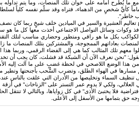
 مع ما يُطرح أمامه على خوان تلك المنصات، وما يتم تداوله 
ماً كأيِّ شخصٍ من الدهماء، فتراه وقد سلّم نفسه كلياً لسلطان 
يب خاطر".
باع تعاليم العشيرة والسير في الميادين خلف شيخٍ ربما كان 
ن نوافذ وكوات وسائل التواصل الاجتماعي أخذت معها كل ما هو س
اكب بكل ما هو راقي ومتطور وحضاري مناسب لتلك التقنيات المت
نصات بعاداتهم الممجوجة، والمشتركين بتلك المنصات ما زالوا
ملوا معهم تلك المثالب كما هي إلى الفضاء الرقمي، وربما هذ
ين يقول: "نحن نعرف الآن أن الشبكة قد فشلت، كان يجب أن تخدم
من هذا الوضع اللاصحي في لحظة غضبٍ على ما آلت إليه الأمور
رها في الهواء الطلق، وتضرب السُّحب بأجنحتها وتطير مع كام
 تنظيف السماء وتخليصها من الأدران التي علقت بالناس عندما
 العلالي، ولكي لا يدوم عمر التستر على "الزناخات" في أزقة الف
راضية فلا يختبئ الأذى" في كل زواياها، وبالتالي لا تنتقل الح
وجه حق بتمامها من الأسفل إلى الأعلى.