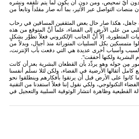
بدون أيّ تمحيص، ومن دون أن يكون لما يتم تلقفه ونشره
منصات التواصل عبر الأثير، بما أنه صار مقلداً وتابعاً من
نصف جاهل، هكذا صار حال بعض المثقفين المساقين في رحاب
لبي من على الأرض إلى الفضاء، علماً أنَّ المتوقع من هذه
طورة، إلاَّ أنَّ الجانب الإلكتروني فعلاً تطوَّر بشكلٍ
 متمسكين بكل السلبيات المتوراثة منذ أجيال، وبدلاً من
ا السبب وأسباب أخرى عديدة هي التي دفعت بأب الإنترنت،
 البشرية ولكنها أخفقت".
 مِن حوله وهو يردِّد بأن القطعان البشرية بعد أن كانت
ل أثقالها الأرضية في الفضاء، ولكن لئلا نسلِّم أنفسنا
 كانوا على الأرض قبل أن يرتقوا بأفكارهم وينطلقوا نحو
ضاء التكنولوجي، ولكي نقول إننا فعلاً استفدنا من التقنية
الة القطيعية وظاهرة انتشار الوثوقية السلبية والتعجيل في