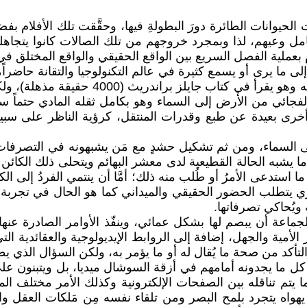
بت الحيوانات الطائرة دورَ البطولةِ فيها، وحقَّقت تلك الأفلام ب
كامل وعيهم، لذا وبمجرد خروجهم من تلك الصالات كانوا يتجاهلو
م بعملية الفصل السريع بين الواقع الحقيقي والواقع المختلق في 
ما يرى أو يسمع كثيرة في عالم التكنولوجيا والتقانة حاضراً، أ
يبلغ ذروة الذهول وترتسم علامات الدهشة وا
لفجائي من الأرض إلى السماء وهو بكامل ثقله المادي حتماً س
ٍ أخرى بعيدة عن طبع وقدرات المنتقل، كرؤية الناظر على سبي
إلى السماء، ومن ثم تشكيل حشدٍ مع مَن يشبهونه في التصرفا
 يشبه الحالة القطيعية لدى معشر البهائم ويتحلى ذلك الكائن ب
استدعى الأمرُ أو طُلب منه ذلك؛ أمَّا أن ينتمي الفردُ إلى ا
زي يتطلب الحضور الحقيقي والميداني كما هو الحال في تجربة
ويُحاكي تصرفاتها.
جماعة أن يبصم لها بشكل عمائي، وينفّذ الأوامر الصادرة عنه
لأمية والجهل، إضافة إلى الروابط الإيديولوجية والعقائدية الت
 التأكد من صحة ما يُقال له أو ما يؤمر به، ولكن السؤال الذي
ق كل ما يجدونه أمامهم في أزقة السوشال ميديا، بل ويتبنون ع
م تناقله بين الصفحات الإلكترونية وكذلك الأمر مختلف المنص
ما يهواه يتجرد بلمح البصر ومن تلقاء نفسه مِن مَلكات العقل 