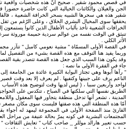
في قصص محمود شقير . صحيح أنّ هذه شخصيات واقعية تاريخية
الجن والغيلان والكائنات الخيالية التي كانت حاضرة حضورا 
شقير هذه هي سحرها الشبيه بسحر الخرافة الشعبية ، فالقارئ
يحققها سوى المخيال البشري الخلاق ، وعلى الرّغم من ثقل الو
الخرافات الشعبية تأخذ بألباب الأطفال الذين كانوا يستمعون 
تنبثق في الوقت نفسه من عوالم سردية حميمة موروثة سرعان 
الأثر الكلي .
في القصة الأولى المسمّاة " مشية نعومي كامبل " تتآزر مجموع
وربما يفيد هنا التوقف مع هذه القصة بشيء من التفصيل لما ف
وقد يكون هذا السبب الذي جعل هذه القصة تتصدر بقية القصص ،
جاء في الفقرة الأولى ما نصه :
" رآها أبوها وهي تجتاز البوابة الكبيرة عائدة من الجامعة إ
الناعم يرف على جبينها وكتفيها . لم يعرف إلا بعد وقت قص
لواحد وأربعين سببا ، ( ليس لديها وقت لتوضيح هذه الأسباب !)
الطريق نفسها التي سلكتها في الصباح ، تتكدس على الحواجز
أمّا هذه المنطقة التي هذه صفتها فليست سوى مكان مصغر ( ماي
القارئ منذ الصفحة الأولى في المجموعة ليمهد له أجواء بق
المجتمعات البشرية في كونه يمرّ بحالة عنيفة من مراحل العو
حسب تعبير هارالد موللر _ صاحب كتاب " تعايش الثقافات "