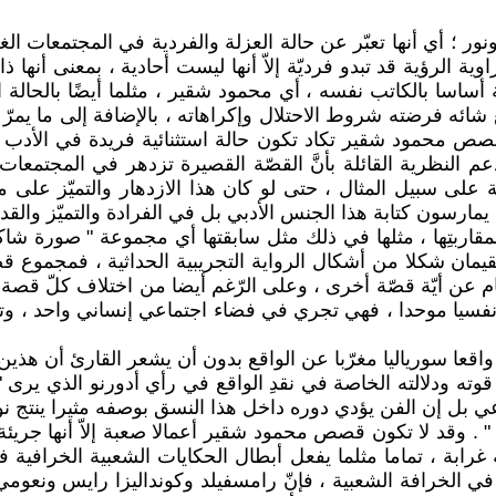
ور ؛ أي أنها تعبّر عن حالة العزلة والفردية في المجتمعات 
ية الرؤية قد تبدو فرديّة إلاّ أنها ليست أحادية ، بمعنى أن
قة أساسا بالكاتب نفسه ، أي محمود شقير ، مثلما أيضًا بالحالة
ائه فرضته شروط الاحتلال وإكراهاته ، بالإضافة إلى ما يمر
نَّ قصص محمود شقير تكاد تكون حالة استثنائية فريدة في الأدب
يدعم النظرية القائلة بأنَّ القصّة القصيرة تزدهر في المجتمع
ية على سبيل المثال ، حتى لو كان هذا الازدهار والتميّز عل
رسون كتابة هذا الجنس الأدبي بل في الفرادة والتميّز وا
مقاربتِها ، مثلها في ذلك مثل سابقتها أي مجموعة " صورة شا
تقيمان شكلا من أشكال الرواية التجريبية الحداثية ، فمجمو
ام عن أيّة قصّة أخرى ، وعلى الرّغم أيضا من اختلاف كلّ قصة 
سيا موحدا ، فهي تجري في فضاء اجتماعي إنساني واحد ، وتتض
عا سورياليا مغرّبا عن الواقع بدون أن يشعر القارئ أن هذين ا
 ودلالته الخاصة في نقدِ الواقع في رأي أدورنو الذي يرى " أنّ
اعي بل إن الفن يؤدي دوره داخل هذا النسق بوصفه مثيرا ينتج 
 . وقد لا تكون قصص محمود شقير أعمالا صعبة إلاّ أنها جريئة 
ية غرابة ، تماما مثلما يفعل أبطال الحكايات الشعبية الخرافية
 في الخرافة الشعبية ، فإنّ رامسفيلد وكونداليزا رايس ونعومي