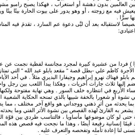
بين العالمين بدون دهشة أو استغراب ، فهكذا يصبح رامبو مشهد
فيه مع زوجته ، أو وهو يدور على بيوت الحارة بيتًا بيتًا ويج
سرًّا .
 لاستقباله بعد أن لبَّى دعوة عم السارد ، تقدمَ فيه المن
تيادي:
) فردا من عشيرة كبيرة لمجرد مجانسة لفظية نجمت عن عجمة ج
لأجرة كاظم علي -بطل قصة " مقعد بابلو عبد الله " التي تمتا
لو فهناك نهرو إبراهيم وجيفارا البديري مثلاً . في أحد الأيا
إليها ثلاث جارات أخريات ، وهكذا يبدأ اللعب بين رجل واحد
النساء الأربع في انتظاره خلف السور . وهي نهاية مفتوحة ولكنه
نشوة أو شعورا بالخفة شبيها بالذي تمنحه الحكاية الشعبية ال
 بما يحدثه من أثرٍ ذهني ووجداني هو واقع آخر مختلف ، مما ي
 يشعر به القارئ لهذه القصص بين نشوة الأثر الفني وما يحدث
ى لو كان موضوعها مأساويا ، فالتناسب طردي بين قوّة القيم ال
لد قيمًا إنسانية رفيعة أيضًا ، وهذا ما نجحت فيه قصص هذه ال
يتسنى لنا إعادة تأمله وتفحصه والتعرف عليه .