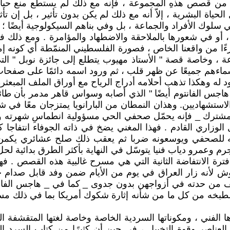
صةٍ من قصص هذهِ المجموعة ، فإنه مع ذلك لم يستطع منع حيا
اة البشرية ، إلاّ أنه مع ذلك لم يكن بدون تأثير ، بل إن تأ
ثره في سلوك الأفراد والجماعة ، بل وفي بناهم السيكولوجية أيض
أو في شعورها بالملاحقة والاضطهاد والمؤامرة . ومع ذلك فا
رها جزءًا من واقعنا الخاص ، فصورة الفلسطيني المنمّطة أي كونه
 وخاصة قصة " الأستاذ مهيوب يتطلع إلى جائزة نوبل " الت
ماءهم جميعًا عن ظهر قلب ، ثم ورود اسمه دائمًا على صفحات 
له وهكذا تذهب أحلامه أدراج الرياح مع أوراق الملف المبعثرة
هاجس الفانتوم أيضًا " الذي أصابه وسواس قاهر مدمر بأن طائرا
 الاستشهاديين. وهذان النمطان من البارانويا يمتزجان معًا 
شترك _ فإنه يحمّل صحفي الحي مسؤولية انطماسِ شهرته وركود
لوزاري القادم . فهذا المغني يضخ في ذاته الجوفاء انتفاجا كاذ
قاربه للصحفي ويوسعونه ضربا ثم يعقب ذلك صلح عشائري يكمن
وعمرو دياب فنيا يتوسّل في النهاية بأكثر الطرق بدائية 
 الانتفاضة الثانية التي هي مسرح غالبية هذه القصص . فهو 
ش لأنه زار العراق في يوم من الأيام ضمن وفد قابل صدام
يف من حدته في أزواجهن بدون جدوى _ كما في _ هاجس الفانتو
 مطبخه من كل ما من شأنه إثارة شكوك أمريكا بما في ذلك مسح
 الفني ، ومكوناتها السردية الخاصة وخاصة لغتها المتقشفة 
العناصر وقوة التخييل ، في حين أن كثيرًا من كتاب السرد ا