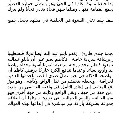
ا خلفيا مألوفا عاديا في الحيّ وهو يمتطي حماره القصير
مع القمامة منها . ومثلما ظهر فجأة يغادر فجأةً ولم يترك
اسف بينما تغني النسْوة في الخلفية في مشهد يجعل جميع
ندي طارئ ، يغدو بابلو عبد الله أيضا بديلا فلسطينيا
ز برشاقة سردية خاصة ، فكاظم يصر على أن بابلو عبدالله
م يعود كاظم ليجد زوجته مرتدية شورتا أسود وحذاءً رياضيا
 وأربع نساء. وعندما تندفع الكرة خارجًا يرفض كاظم أن
ا واضحة الدلالة في حين يظلّ صدى القصة بأحداثها العادية
خرافية ، ويجعله يتخفف من ثقل الواقع وكآبته ، وهو دورٌ
دفع المتلقي إلى إعادة التأمل في واقعه الحقيقي من جديد
ه من خفة من جهة ، وثقل الواقع وكآبته من جهة أخرى فهو
حياتية والقيم الجمالية التي تولدها ، مثلما أن العلاقة
مجموعة بطريقة بارعة غير مباشرة في إبداعها لهذه العوالم