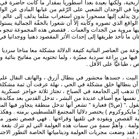
، ولكنها بعيدة بعدا أسطوريا بمقدار ما كانت حاضرة في كل
قويا في الوجدان الشعبي على الرّغم من غيابها المادي عن ا
 يدلف إليها مسحورا بدون استغراب مثلما يدلف إلى عالم الخر
اقع الذي تصوره وكآبته إلاّ أن شعورا بالخفّة الجمالية يستو
إليها مروية من الجدات والعمات . فقصص هذه المجموعة تنجو من
ما تأخذ طريقها إلى إحداث الأثر المقصود ذهنيا ووجدانيا ف
ة من العناصر البنائية كثيفة الدلالة مشكلة معا مناخا سرديا
يها من براعة سردية مميّزة ، ولما تحتويه من مفاتيح بنائية
 طباعيًّا على الأقل .
لى البيت ، جسدها محشور في بنطال أزرق ، والهاتف النقال على 
ير أن بنطالها خلق مشكلة في الحي ، نهلة عرفت أن ثمة مشك
 تذهب إلى الجامعة في الصباح ، تجتاز ثلاثة حواجز عسكرية وأح
 نفسها مع أصناف عديدة من البشر ، تدخل القدس بعد مكابدة 
المدينة ، تشعر أنها تدخل منطقة يتجاور فيها المعقول واللامعقول ." (ص5) فعبارة 
كروكزوم ) يختصر دلاليا المجتمعَ الفلسطيني برمته . وهكذا فإ
ية القصص ويقوده في تلقيها وقراءتها . فهي قصص تصور مجتمع
لمة . وأهمُّ سمةٍ من سمات هذه العولمة التي لم تترك بقعة ف
 ، فقد وضعت مجريات العولمة ودينامياتها الخاصة التطور ا