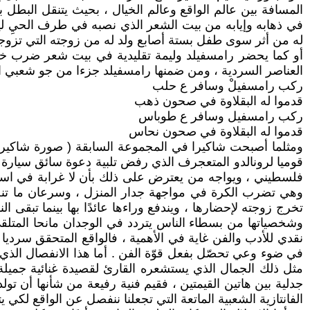
المسافة بين عالم الواقع وعالم الخيال ، بحيث يتنقل البطل 
في ذهابه وإيابه من بيت الشعر الذي نصبه في طرف الحيِ ليعيش 
له من أثر سوى طفل بستة أصابع ولد له من زوجته التي تزوجها 
أو كما يحضر رامسفيلد وليمة تقليدية في بيت شعر ضرب خصيصا
العناصر السردية ، ومن ضمنها رامسفيلد جزءا من جو شعبي اع
ركب رامسفيلْ وسافر ع حلب
قدموا له البقلاوة في صحون ذهب
ركب رامسفيل وسافر ع طوباس
قدموا له البقلاوة في صحون نحاس
ومثلما أصبحت شاكيرا في المجموعة السابقة ( صورة شاكيرا 
قوميا لرونالدو المتعجرف الذي رفض تلبية دعوة سائق سيارة ا
فلسطيني ، ويواجه من يعترض على ذلك بأن لا غرابة في اسم باب
وهي تضرب الكرة في مواجهة جدار المنزل ، وسرعان ما تنضم 
تخرج زوجته لإحضارها ، ويندفع وراءها عائدًا بها بينما تبقى 
وشخصياتها من بسطاء الناس يتردد في الوجدان مانحا المتلقي 
نقدي للأدب والفن غاية في الأهمية ، فالواقع المتحقق سرديا
في ضوء وعي تحصّل بفعل قوّة الفن . أما هذا الانفصال الذي
مثل ذلك الجمال الذي يستشعره القارئ لقصيدة غنائية جميلة حت
جدلية بين هاتين القيمتين ، فقيم فنية رفيعة من شأنها أن تو
الفانتازية الشعبية الماتعة التي تجعلنا ننفصل عن الواقع لكي 