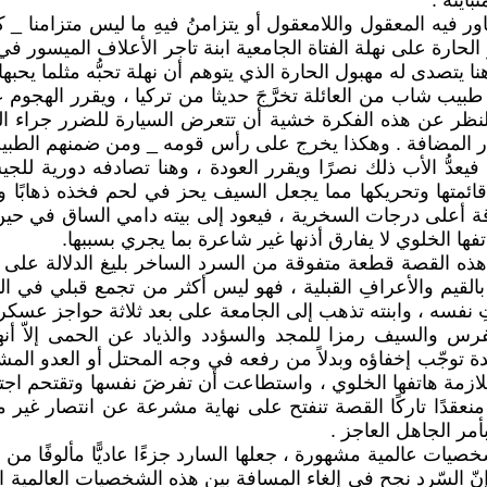
اينة .
ر فيه المعقول واللامعقول أو يتزامنُ فيهِ ما ليس متزامنا _
الحارة على نهلة الفتاة الجامعية ابنة تاجر الأعلاف الميسور في 
يتصدى له مهبول الحارة الذي يتوهم أن نهلة تحبُّه مثلما يحبها
ب شاب من العائلة تخرَّجَ حديثا من تركيا ، ويقرر الهجوم على
 النظر عن هذه الفكرة خشية أن تتعرض السيارة للضرر جراء ال
ر المضافة . وهكذا يخرج على رأس قومه _ ومن ضمنهم الطبيب _ 
يعدُّ الأب ذلك نصرًا ويقرر العودة ، وهنا تصادفه دورية للج
 وتحريكها مما يجعل السيف يحز في لحم فخذه ذهابًا وإيابًا مدم
على درجات السخرية ، فيعود إلى بيته دامي الساق في حين يظلّ
تفها الخلوي لا يفارق أذنها غير شاعرة بما يجري بسببها.
ذه القصة قطعة متفوقة من السرد الساخر بليغ الدلالة على تع
بالقيم والأعرافِ القبلية ، فهو ليس أكثر من تجمع قبلي في ال
فسه ، وابنته تذهب إلى الجامعة على بعد ثلاثة حواجز عسكرية 
فرس والسيف رمزا للمجد والسؤدد والذياد عن الحمى إلاّ أن
حدة توجّب إخفاؤه وبدلاً من رفعه في وجه المحتل أو العدو ال
ازمة هاتفها الخلوي ، واستطاعت أن تفرضَ نفسها وتقتحم اجتما
عقدًا تاركًا القصة تنفتح على نهاية مشرعة عن انتصار غير م
مر الجاهل العاجز .
 عالمية مشهورة ، جعلها السارد جزءًا عاديًّا مألوفًا من ال
نّ السّرد نجح في إلغاء المسافة بين هذه الشخصيات العالمية ا