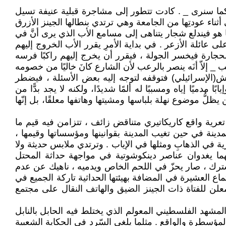
 كما سنرى _ . كادت تتطور إلى مشاجرة قبلية عنيفة تسيل
أثناء عودتِها من الجامعة وهي ترتدي بنطالها الجينز الأزرق
 هو فيندلع شجار يتناهى إلى مسامع الأب الذي يرى أنَّ في
 عائلة الأزعر . في بداية الأمرِ يقرر الأب الخروج إليهم
حجارة فيخسر الجولة ، فيقرر أن يخرج إليهم راكبًا فرسه
إلاّ أنَه ينصر بالرعب لأن الشارع كانَ خاليًا من خصومه
يش(الإسرائيلي) فتوقفه لتوجه إليه بعض الأسئلة ، فيضطر
يًا إياه ومسببًا له ألمًا شديدًا، ولكنه لا يجد بدًّا من
ُ موضوع نهلة بلباسها ومشيتها وهاتفها معلقًا، بل إنّها
رية واقع كاريكاتيري متناقض زائف ، تتزامن فيه قيم ما
مدينة في حين تغيب المدينة بقوانينها ومؤسساتها وقيمها ،
في الذهابِ ومثلها في الإياب . وترتدي ملابس حديثة ولا
هما يغدوان عناصر دينكوشوتية في مواجهة حداثة المحتل
مشترك ، صار يحزّ في اللحم الخاص ويدميه ، ناهيك عن عدم
ع العشيرة في المضافة بهيئتها الحداثية تاركة الجميع في
علن للفتاة ذات الجينز الضيق والهاتف النقال على مجتمع
مشهد الفلسطيني المعولم الذي يختلط فيه الحابل بالنابل
لمؤسطرة والواقع . مثلما يلغي السّرد في الحكاية الشعبية