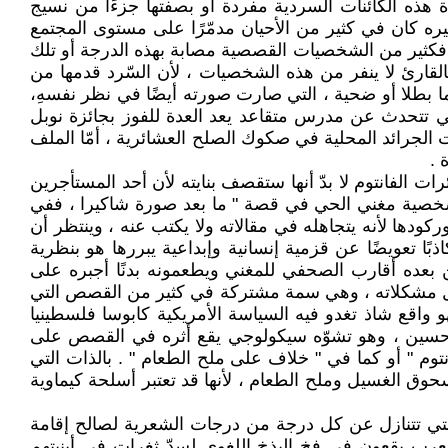
ة هذه الكائنات السردية مفردة أو بصفتها جزءًا من نسيج
ثيره كان في كثير من الأحيان مدمّرًا على مستوى المجتمع
ًا ؛ فكثير من الشخصيات القصصية مصابة بهذه الدرجة أو تلك
لقارئ لا ينفر من هذه الشخصيات ، لأن السّرد قدمها من
 إما بطلا أو ضحية ، التي صارت صورته أيضًا في نظر نفسهِ،
ي تتحدث عن مدرس متقاعد يعد العدة للفوز بجائزة نوبل
الجرائد المحلية في صكوك الصلح العشائرية ، أمّا الملف
 .
ت الفانتوم لا بدّ أنها ستقصف بنايته لأن أحد المستأجرين
في شخصية مغني الحي في قصة " ما بعد صورة شاكيرا ، ففي
ها لأنه يتجاهله في مقالاته ولا يكتب عنه ، وينتظر أن
بًا تعويضًا عن قزمية إنسانية وإبداعية يبررها هو بنظرية
 بعده أقارب الصحفي للمغني ويطعمونه بدنًا أجبره على
لحل مشكلاته ، وهي سمة مشتركة في كثير من القصص التي
واقع شاذ تغدو فيه السياسة الأمريكية كابوسا فلسطينيا
 حسين ، وهو تشوّه سيكولوجي يقع أثره في القصص على
م " أو كما في " خلاف على ملح الطعام " . بالذات التي
وق الغسيل وملح الطعام ، لأنها قد تعتبر أسلحة كيماوية
التي تتنازل عن كل درجة من درجات الشعرية لصالح إقامة
لعرب يقعون في فخ البذخ اللغوي لسدّ ثغرات في أبنيتهم