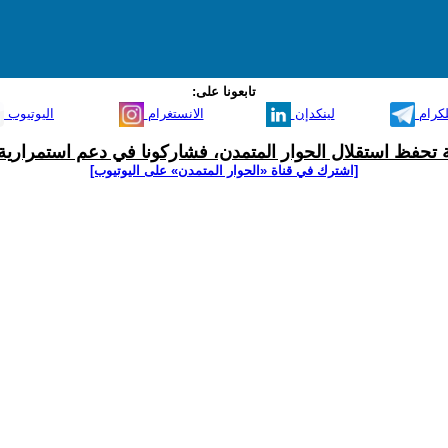
تابعونا على:
لكرام
لينكدإن
الانستغرام
اليوتيوب
ية تحفظ استقلال الحوار المتمدن، فشاركونا في دعم استمرارية 
[اشترك في قناة ‫«الحوار المتمدن» على اليوتيوب]