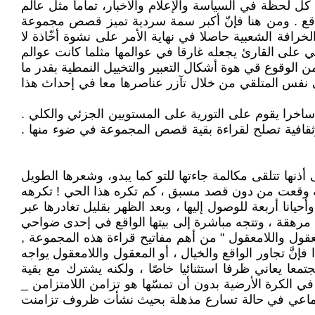
 لحظة في السياسة والإعلام والأخبار، تماما مثل عالم
لواقع . ومن هنا فإنّ أكبر سمة سردية تميز قصص مجموعة
افة الشعبية حاصلا في نهاية الأمر على نشوة أخّاذة لا
لي على القارئ يجعله غارقا في عوالمها مثلما كانت عوالم
 الوقوع قي هوة أشكال التعبير والتخييل النمطية بقدر ما
ي نفس المتلقي من خلال تآزر عناصرها معا في إحداث هذا
 ساخرا يقوم على التورية على المستويين الجزئي والكلي .
 وثقافية تصلح لقراءة بقية قصص المجموعة في ضوء منها .
أذنها تتلقى مكالمة جاءتها للتو كما يبدو، وشعرها الطويل
لة وقعت من دون قصد مسبق ، كم تكره هذا الحي ! تكرهه
يانا أربعة للوصول إليها ، وبعد الظهر بقليل تغادرها عبر
مرهقة ، وتتجه مباشرة إلى بيتها الواقع في إحدى ضواحي
" تشعر أنها تدخل منطقة يتجاور فيها المعقول واللامعقول " من أهم مفاتيح قراءة هذه المجموعة ,
نَّ تجاور الواقع والخيال ، أو المعقول واللامعقول يواجه
ا يعاني ظرفا استثنائيا خاصًا ، ولكنه يشترك مع بقية
ي الكرة الأرضية بدون أن تمسّها هو تزامن اللامتزامن _
لاجتماعي في حالة تسارع مذهلة بحيث نشأت ظروف تزامنت