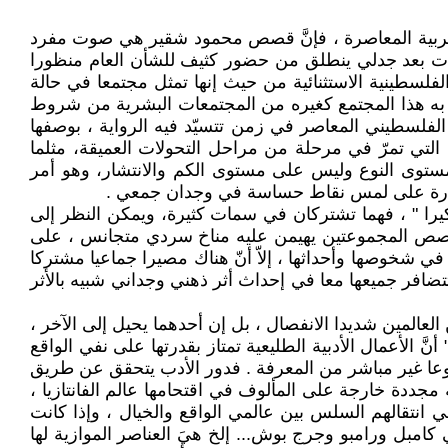
الغربية المعاصرة ، فإنَّ قصص محمود شقير هي صوت مفرد
ها ذات بعد جدلي ينطلق من حضور كثيف للشأن العام منظورا
 الفلسطينية الاستثنائية من حيث إنها تمثل مجتمعا في حالة
ّ به هذا المجتمع كغيره من المجتمعات البشرية من شروط
 الفلسطيني المعاصر في زمن تتسيّد فيه الرواية ، بوصفها
ات التي تمرّ في مرحلة من مراحل التحولات العميقة، مثلما
ى مستوى النوع وليس على مستوى الكم والانتشار، وهو أمر
لقدرة على لمس نقاط حساسة في وجدان جمعي .
كيرا " ، فهما تشتركان في سمات كثيرة، ويمكن النظر إلى
ع قصص المجموعتين يهيمن عليه مناخ سردي متجانس ، على
في شخوصها وأحداثها ، إلاّ أنّ هناك مصيرا جماعيا مشتركا
افر جميعها معا في إحداث أثر ذهني وجداني شبيه بالأثر
لعالمين شديدا الانفصال ، بل إن أحدهما يحيل إلى الآخر ،
َ الأعمال الأدبية الطليعية تمتاز بقدرتها على نفي الواقع
نوعا غير مباشر من المعرفة . فدور الأدب يتحقق عن طريق
مجددة خارجة على المألوف في اقتحامها عالم الفانتازيا ،
 في انتقالهم السلس بين عالمي الواقع والخيال ، وإذا كانت
 كامبل ورامبو وجرج بوش... إلخ هيَ العناصر الموازية لها