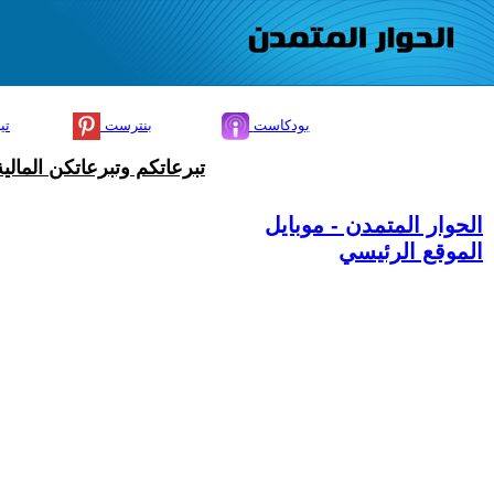
بودكاست
بنترست
تي
تبرعاتكم وتبرعاتكن المال
الحوار المتمدن - موبايل
الموقع الرئيسي