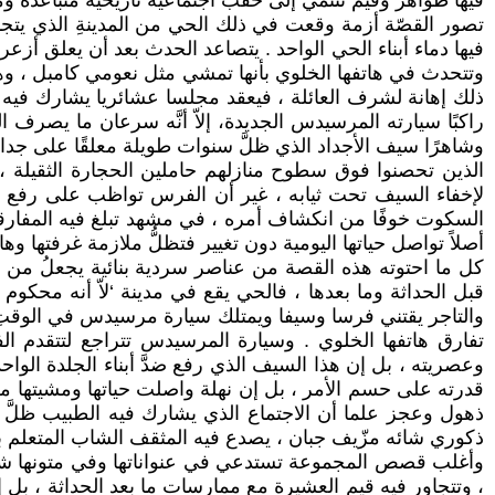
فيها ظواهر وقيم تنتمي إلى حقب اجتماعية تاريخية متباعدة ومتب
تصور القصّة أزمة وقعت في ذلك الحي من المدينةِ الذي يتجاو
فيها دماء أبناء الحي الواحد . يتصاعد الحدث بعد أن يعلق أزعر 
وتتحدث في هاتفها الخلوي بأنها تمشي مثل نعومي كامبل ، وهنا 
ذلك إهانة لشرف العائلة ، فيعقد مجلسا عشائريا يشارك فيه طبي
راكبًا سيارته المرسيدس الجديدة، إلاّ أنَّه سرعان ما يصرف
وشاهرًا سيف الأجداد الذي ظلَّ سنوات طويلة معلقًا على جدا
الذين تحصنوا فوق سطوح منازلهم حاملين الحجارة الثقيلة ، ف
لإخفاء السيف تحت ثيابه ، غير أن الفرس تواظب على رفع قائمتها
السكوت خوفًا من انكشاف أمره ، في مشهد تبلغ فيه المفارقة أ
أصلاً تواصل حياتها اليومية دون تغيير فتظلُّ ملازمة غرفتها وها
كل ما احتوته هذه القصة من عناصر سردية بنائية يجعلُ من ه
قبل الحداثة وما بعدها ، فالحي يقع في مدينة ‘لاّ أنه محكوم 
والتاجر يقتني فرسا وسيفا ويمتلك سيارة مرسيدس في الوقتِ ن
تفارق هاتفها الخلوي . وسيارة المرسيدس تتراجع لتتقدم ال
وعصريته ، بل إن هذا السيف الذي رفع ضدَّ أبناء الجلدة الوا
قدرته على حسم الأمر ، بل إن نهلة واصلت حياتها ومشيتها مل
ذهول وعجز علما أن الاجتماع الذي يشارك فيه الطبيب ظلَّ من
ذكوري شائه مزّيف جبان ، يصدع فيه المثقف الشاب المتعلم بأ
وأغلب قصص المجموعة تستدعي في عنواناتها وفي متونها شخصيات
، وتتجاور فيه قيم العشيرة مع ممارسات ما بعد الحداثة ، بل إ