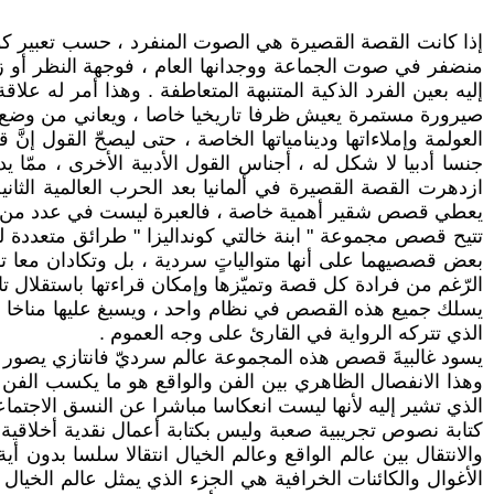
إذا كانت القصة القصيرة هي الصوت المنفرد ، حسب تعبير كون
منضفر في صوت الجماعة ووجدانها العام ، فوجهة النظر أو زاو
إليه بعين الفرد الذكية المتنبهة المتعاطفة . وهذا أمر له علا
صيرورة مستمرة يعيش ظرفا تاريخيا خاصا ، ويعاني من وضع ش
العولمة وإملاءاتها ودينامياتها الخاصة ، حتى ليصحّ القول إ
جنسا أدبيا لا شكل له ، أجناس القول الأدبية الأخرى ، ممّا 
ازدهرت القصة القصيرة في ألمانيا بعد الحرب العالمية الثان
يعطي قصص شقير أهمية خاصة ، فالعبرة ليست في عدد من يما
تتيح قصص مجموعة " ابنة خالتي كونداليزا " طرائق متعددة ل
بعض قصصيهما على أنها متوالياتٍ سردية ، بل وتكادان معا 
الرّغم من فرادة كل قصة وتميّزها وإمكان قراءتها باستقلال ت
يسلك جميع هذه القصص في نظام واحد ، ويسبغ عليها مناخا نف
الذي تتركه الرواية في القارئ على وجه العموم .
يسود غالبيةَ قصص هذه المجموعة عالم سرديّ فانتازي يصور واق
وهذا الانفصال الظاهري بين الفن والواقع هو ما يكسب الفن قوته
الذي تشير إليه لأنها ليست انعكاسا مباشرا عن النسق الاجتم
كتابة نصوص تجريبية صعبة وليس بكتابة أعمال نقدية أخلاقية "
والانتقال بين عالم الواقع وعالم الخيال انتقالا سلسا بدون أ
الأغوال والكائنات الخرافية هي الجزء الذي يمثل عالم الخيال