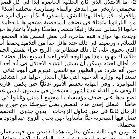
2- أما الاحتلال الذي كان الخلفية الحاضرة أبدًا في كل ق
مجتمعي تاريخي من التدفق والنماء وممارسة مختلف أشكال الحي
والأفراد ، لأن واقعًا بهذا التشوّه والشذوذ لا بدّ أن يترك أ
من البارانويا متمثلة في تضخم الشخصية وشعورها بالعظمة ، 
جانبها الإنساني تقديمًا رفيقًا يتضمن تعاطفًا وقبولاً باعتبا
وجدت لها موازاة فنية ساخرة في بعضِ قصص هذه المجموعة ،
للسلام ، ورصيده في ذلك عدد هائل جدا من التلاميذ يحفظ أس
الذي يحتوي على كل ذلك فيتطاير في الريح جراء تفتيش الجنود 
فالأستاذ مهيوب هذا هو الوجه الآخر لعبد السميع بطل قصّة " 
قد أطال لحيته ويمكن أن يستثير اشتباه الاحتلال في أنه أحد
حين أنه متردد من الظهور مع نانسي عجرم في ألبوم غنائي م
تسند إليه وزارة الداخلية التي طال الجدل حولها في التشكيل ا
المؤامرة . وفي النهاية تحسم الأمور عائليًّا حين يكمن أ
التوقف عن الغناء عدة أشهر ، فشخص في مستوى نانسي عجرم 
تضع يدها على ضعف مؤسسات المجتمع المدني وغيابها في فترة
خاصًّا ، فبطل إحدى هذه القصص يظلّ متوجسًا من جورج بو
الرجال غالبًا في حين تحاول الزوجات _ بدونِ جدوى_ التخف
تصل فيها السخرية حدًّا مأساويا حين يخلي الزوج عبدالودود
محتملة.
3- ومن جهة ثالثة يمكن مقاربة هذه القصص من جهة معمارها
عالم سردي تقوم الدهشة فيه على البناء والتراكيب وتفاعل 