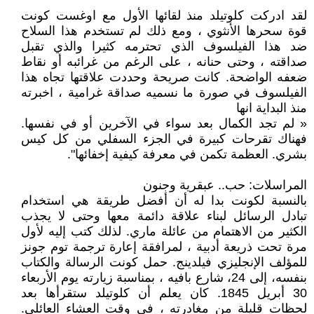
لقد ادركت كلوتيلد منذ لقائها الأول مع اوغست كونت
قوة سحرها الأنثوي ، ومع ذلك لم تستخدم هذا السلاح
ضد هذا الفيلسوف الذي تحترمه كثيرا والذي تقبل
صداقته ، وحتى حنانه ، على الرغم من غرائبه أو نقاط
ضعفه الواضحة. كانت صريحة وحددت علاقتها تجاه هذا
الفيلسوف في صورة ما نسميه صداقة غرامية ، اخبرته
منذ البداية انها
« لم تجد الكمال بعد سواء في الآخرين أو في نفسها.
فهناك تقرحات كبيرة في الجزء السفلي من كل كيس
بشري. العظمة تكمن في معرفة كيفية إخفائها".
المراسلات: حب.. عبقرية وجنون
بالنسبة لكونت بدا له أن أفضل طريقة هي استخدام
تبادل الرسائل لبناء علاقة دائمة معها وحتى لا يجذب
الكثير من الاهتمام من عائلة ماري. لذلك كتب إليه لأول
مرة تحت ذريعة أدبية ، لمرافقة إعارة ترجمة توم جونز
للمؤلف الإنجليزي فيلدينج. حمل كونت الرسالة والكتاب
بنفسه، إلى 24، شارع بافيه ، بمناسبة زيارته يوم الأربعاء
30 أبريل 1845. كان يعلم أن كلوتيلد ستقرأها بعد
لحظات قليلة من مغادرته ، في وقت العشاء العائلي.