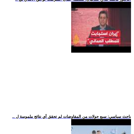
.. باحث سياسي: سبع جولات من المفاوضات لم تحقق أي نتائج ملموسة ل