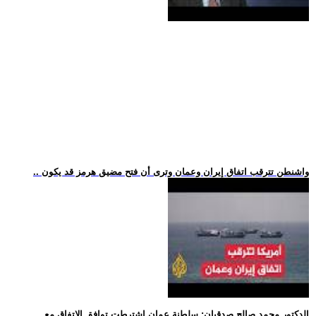
.. واشنطن تترقب اتفاق إيران وعمان وترى أن فتح مضيق هرمز قد يكون
.. الدكتور محمد صالح صدقيان: سلطنة عمان اشترطت توافق الاتفاق مع