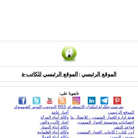
الموقع الرئيسي
الموقع الرئيسي للكاتب-ة
|
تابعونا على:
بنترست
تيلكرام
لينكدإن
الانستغرام
RSS
اليوتيوب
التويتر
الفيسبوك
الموقع الرئيسي
أخبار عامة
هيئة ادارة الحوار المتمدن - للإتصال بنا
وكالة أنباء المرأة
إحصائيات مؤسسة الحوار المتمدن
اخبار الأدب والفن
قواعد النشر
وكالة أنباء اليسار
ابرز كتاب / كاتبات الحوار المتمدن
وكالة أنباء العلمانية
يوتيوب التمدن
وكالة أنباء العمال