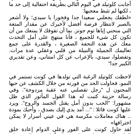
أجابت كلوتيلد في اليوم التالي بطريقة احتفالية إلى حد ما
، لكنها لم تثبط معجبها:
«لطفك يجعلني سعيدا جدا وفخورا يا سيدي؛ ولا أشعر
بالصبر لانتظار فرصة أفضل لأخبرك عن مقدار المتعة
التي منحني إياها توم جونز. بما أن تفوقك لا يمنعك من أن
تكون كل شيء للجميع ، فأنا مبتهج على أمل التحدث
معك عن هذه التحفة الصغيرة ، والقدرة على جمع
تعاليمك الجميلة والنبيلة من قلبي وعقلي عدة مرات.
وتفضلوا، سيدي، بالإعراب عن كل امتناني، وعن تقديري
الكبير جدا"
لاحظت كلوتيلد الرغبة التي تولدها في كونت تستمر في
النمو، فحاولت الحد من فورته من خلال الكشف عن حبها
المجنون ل "رجل تفصلني عنه عقبة مزدوجة". وفي
رسالة حزينة كتبت له هذا القول المأثور الذي ظل
مشهورا: "الحب بدون أمل يقتل الجسد والروح". ويرد
عليها كونت قائلا : "... أمد يدي إليك بصدق ، وأحبك بمودة
.. هناك معاملات مكرسة هي في عيني أسرار لا يمكن
اختراقها»
لقد حاول كونت على الفور وعلى الدوام إعادة خلق