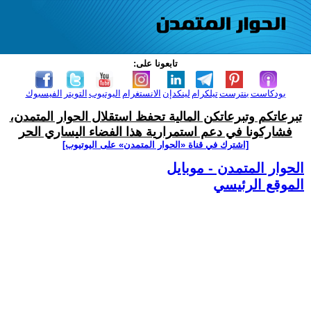
تابعونا على:
بودكاست
بنترست
تيلكرام
لينكدإن
الانستغرام
اليوتيوب
التويتر
الفيسبوك
تبرعاتكم وتبرعاتكن المالية تحفظ استقلال الحوار المتمدن،
فشاركونا في دعم استمرارية هذا الفضاء اليساري الحر
[اشترك في قناة ‫«الحوار المتمدن» على اليوتيوب]
الحوار المتمدن - موبايل
الموقع الرئيسي