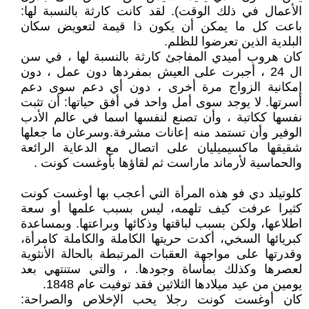
الأعمال في ذلك الوقت). لقد كانت كارثة بالنسبة لها:
باعت كل ما يمكن أن يكون ذا قيمة لتعويض سكان
البلدية الذين تعرضوا للظلم.
كان هروب أميدي المفاجئ كارثة بالنسبة لها ، في سن
ال 24 ، أجبرت على العيش بمفردها دون عمل ، دون
إمكانية الزواج مرة أخرى ، دون أي دعم سوى دعم
أسرتها. لا يوجد سوى أمل واحد في أفق حياتها: أن تثبت
نفسها ككاتبة ، وأن تصنع لنفسها اسما في عالم الأدب
الوفير وأن تستمد منه إعانات مشرفة.وسرعان ما جعلها
شقيقها ماكسيميليان على اتصال مع الدعاية الرائعة
والحماسية لأرماند ماراست ثم لقاؤها بأوغست كونت .
كلوتيلد دي فو هذه المرأة التي أعجب بها أوغست كونت
كثيرا عرفت كيف تلهمه، ليس بسبب علمها أو سعة
اطلاعها، ولكن بسبب لباقتها وذكائها وبراعتها. وبمساعدة
كبريائها السخي، أكدت حريتها الكاملة والكاملة كامرأة،
وقدرتها على مواجهة العقبات المرتبطة بالحالة الأنثوية
لعصرها وكذلك بمأساة وجودها. ، والتي ستنتهي بعد
يومين من عيد ميلادها الثلاثين فقد توفيت عام 1848.
كان أوغست كونت رجلا يحب الإخلاص والصراحة: