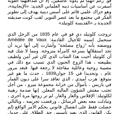
فو. رغم أنهما لم يكونا عاشقين، إلا أن صداقتهما القوية
أسفرت عن أساسيات دينه العلماني الجديد: «الإيجابية»،
وهو حراك علمي قائم على أسس دينية يهدف إلى تطوير
الفكر في مجتمع ما بعد عصر التنوير. لقب كونت صديقته
الجديدة بـ «القديسة كلوتيلد»
تزوجت كلوتيلد دي فو في عام 1835 من الرجل الذي
ستحمل اسمه للأجيال القادمة: Amédée de Vaux
ووصفته بأنه "زواج مصلحة" وأشارت إلى أنها تريد أن
تجد استقلالها بسرعة كامرأة متزوجة. ومما لا شك فيه
أن كلوتيلد أحبت هذا الشاب الذي كان غير آمن ولطيف
بطبيعته ، هذا الزوج الحنون الذي تسبب مع ذلك في
مصيبة زوجية وعائلية مفاجئة لا رجعة فيها. فبعد مرور
عام ، وتحديدا في 15 جوان1839 ، حدث ما هو غير
متوقع: هرب أميدي ، الذي تعاقد سرا على ديون القمار
في باريس ، بأموال من خزانة مجموعة ميرو ، من أجل
تجنب مفتش الشؤون المالية المعلن. إنها صدمة رهيبة
لكلوتيلد: الإفلاس والعار والعار. لم تر زوجها مرة أخرى ،
وتبادلت معه بعض الرسائل ، ورفضت تجربمه ، وبالتالي
حصلت فقط على انفصال قانوني بحكم الأمر الواقع (لم
يكن القانون الذي يعيد تأسيس حق الطلاق على جدول