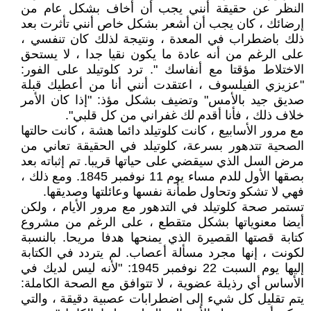
النظر عن حقيقة أنني يجب أن أخاف بشكل عام من
إرضائك ، كان يجب أن أشعر بشكل خاص أنني تأثرت بعد
ذلك باضطراب في المعدة ، ونتيجة لذلك كان تنفسي ،
على الرغم من أنه عادة ما يكون نقيا جدا ، لا يستحق
الاختلاط مؤقتا مع أنفاسك ". ترد كلوتيلد على الفور:
"عزيزي الفيلسوف ، اعتقدت أنني أنا من أعطيك قبلة
صديق جيد بالأمس" وتضيف بشكل مؤذ: "إذا كان الأمر
خلاف ذلك ، فأنا أقدم لك غفراني من كل قلبي".
مع مرور الأسابيع ، كانت كلوتيلد دائما هشة ، كانت حالتها
الصحية تتدهور بسرعة، كلوتيلد في الحقيقة تعاني من
مرض السل الذي سيقضي على حياتها قريبا. تم إثباته بعد
بصقها الأول للدم مساء يوم 11 نوفمبر 1845. ومع ذلك ،
فهي لا تشكو وتحاول طمأنة نفسها وعائلتها وصديقها.
تستمر صحة كلوتيلد في التدهور مع مرور الأيام ، ولكن
أيضا معنوياتها بشكل متقطع ، على الرغم من مشروع
كتابة قصتها القصيرة الذي يمنحها هدفا مريحا. بالنسبة
لكونت ، إنها مجرد مسألة أعصاب. لم يتردد في الكتابة
إليها يوم السبت 22 نوفمبر 1945: "لأنه ليس لديك في
الأساس أي رذيلة عضوية ، لا تتوافق مع الصحة الكاملة:
يتم تقليل كل شيء إلى اضطرابات عصبية دقيقة ، والتي