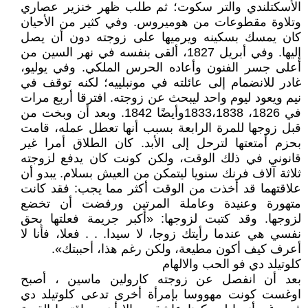
الأسكتلندي والتر سكوت؛ ثم طلب ظهر خنزير عصاري
وتلاوة مقطوعات من هوميروس. وفي كثير من الأحيان
كان يمسك بسكينه ويرميها على زوجته دون أن يصل
إليها. وفي أبريل 1827، ألقى بنفسه في نهر السين من
أعلى جسر الفنون وأعاده الحرس الملكي. وفي يوليو،
غادر للانضمام إلى عائلته في مونبلييه؛ لكنه توقف في
نيم ويعود ليوم واحد ليبحث عن زوجته. افترقا أربع مرات
في 1826، 1833،1838وأيضًا 1842. وبعد أن وبخت من
قبل زوجها للمرة الرابعة بسبب أنها تعطل عمله، قامت
بحزم أمتعتها لترحل إلى الأبد. كان الطلاق أمرا غير
قانوني في ذلك الوقت، ولكن كونت كان يدفع لزوجته
ثلاثة آلاف فرنك سنويا ليتمكن من العيش بسلام. يبدو أن
علاقتهما قد أخذت من الوقت أكثر مما يجب: فقد كانت
متهورة وعنيدة وعاملة المرتين ورفضت أن تخضع
لزوجها. وقد كتبت لزوجها: «أكبر جريمة فعلتها بحق
نفسي هي عندما رأيتك زوجا، لا سيدا. . . فعلا، فأنا لا
أعرف كيف أكون مطيعة، ولكن رغم هذا، أحببتك».
كلوتيلد دي فو الحب والالهام
بعد أن انفصل عن زوجته كارولين ماسين ، أصبح
اوغست كونت مهووسا بإمرأة أخرى تدعى كلوتيلد دي