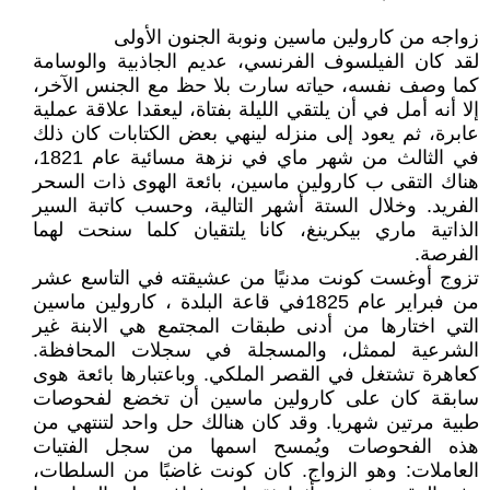
زواجه من كارولين ماسين ونوبة الجنون الأولى
لقد كان الفيلسوف الفرنسي، عديم الجاذبية والوسامة
كما وصف نفسه، حياته سارت بلا حظ مع الجنس الآخر،
إلا أنه أمل في أن يلتقي الليلة بفتاة، ليعقدا علاقة عملية
عابرة، ثم يعود إلى منزله لينهي بعض الكتابات كان ذلك
في الثالث من شهر ماي في نزهة مسائية عام 1821،
هناك التقى ب كارولين ماسين، بائعة الهوى ذات السحر
الفريد. وخلال الستة أشهر التالية، وحسب كاتبة السير
الذاتية ماري بيكرينغ، كانا يلتقيان كلما سنحت لهما
الفرصة.
تزوج أوغست كونت مدنيًا من عشيقته في التاسع عشر
من فبراير عام 1825في قاعة البلدة ، كارولين ماسين
التي اختارها من أدنى طبقات المجتمع هي الابنة غير
الشرعية لممثل، والمسجلة في سجلات المحافظة.
كعاهرة تشتغل في القصر الملكي. وباعتبارها بائعة هوى
سابقة كان على كارولين ماسين أن تخضع لفحوصات
طبية مرتين شهريا. وقد كان هنالك حل واحد لتنتهي من
هذه الفحوصات ويُمسح اسمها من سجل الفتيات
العاملات: وهو الزواج. كان كونت غاضبًا من السلطات،