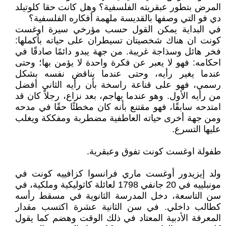
المرض بتطور عبقريته الفلسفية؟ وهل كانت حقا كلوتيلد
دي فو التي وصفها بالقديسة ملهمة أفكاره الفلسفية؟
في البداية يمكن القول حسب مؤرخي سيرة اوغست
كونت ان هناك شخصيتان تسيطران على حياته بأكملها:
فخر هائل وسذاجة غريبة. من جهة يبدو دائمًا صادقًا في
احكامه: فهو لا يعبر عن فكرة واحدة لا يؤمن بها؛ وحتى
عندما يغير رأيه، وحتى عندما يناقض نفسه بشكل
رسمي، فهو على قناعة راسخة بأن رأيه الثاني أفضل
من رأيه الأول. وهو عندما يهاجم، بعد نزاع، رجلاً كان قد
امتدحه سابقًا، فهو مقتنع بأنه كان مخطئًا حقًا في مدحه
ومن جهة أخرى حياته العاطفية مضطربة ومفككة ويغلب
عليها التسرع.
طفولة اوغست كونت تفوق وعبقرية.
ولد إيزيدور أوغست ماري فرانسوا كزافييه كونت في
مونبلييه في 20 جانفي 1798 لعائلة كاثوليكية وملكية، في
سن التاسعة، دخل المدرسة الثانوية في مسقط رأسه
كطالب داخلي. في سن الثانية عشرة اكتسب مقدار
المعرفة الأدبية المعتاد في ذلك الوقت وهضم كما يقول