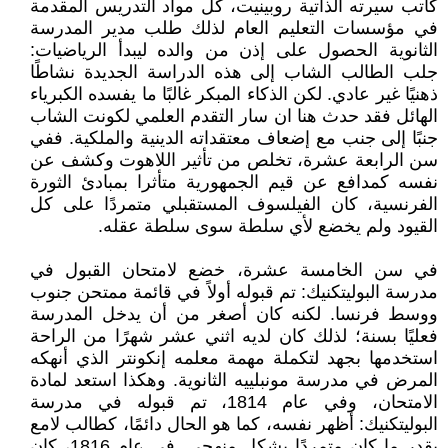
كاتب سيرته الذاتية روبينيت، كل مواد التدريس المقدمة
في مؤسسات التعليم العام لذلك طلب مدير المدرسة
الثانوية الحصول على إذن من والده ليبدأ الرياضيات:
جلب الطالب الشاب إلى هذه الدراسة الجديدة نشاطًا
ذهنيًا غير عادي. لكن الذكاء المبكر غالبًا ما يفسده الكبرياء
الهائل فقد حدث هنا ان سار التقدم العلمي لكونت الشاب
جنبًا إلى جنب مع إضعاف معتقداته الدينية والملكية. ففي
سن الرابعة عشرة، تخلص من تأثير اللاهوت وكشف عن
نفسه كمدافع عن قيم الجمهورية متأثرا بمبادئ الثورة
الفرنسية، كان الفيلسوف المستقبلي متمردًا على كل
القيود ولم يخضع لأي سلطة سوى سلطة عقله.
في سن الخامسة عشرة، خضع لامتحان القبول في
مدرسة البوليتكنيك: تم قبوله أولاً في قائمة ممتحن جنوب
ووسط فرنسا. لكنه كان أصغر من أن يدخل المدرسة
فعليًا بسنة؛ لذلك كان لديه اثني عشر شهرًا من الراحة
استخدمها بجهد لتكملة مهمة معلمه إنكونتر الذي أنهكه
المرض في مدرسة مونبلييه الثانوية. وهكذا استعد لمادة
الامتحان، وفي عام 1814، تم قبوله في مدرسة
البوليتكنيك: أظهر نفسه، كما هو الحال دائمًا، كطالب لامع
بقدر ما كان متمردًا بشكل منهجي. في عام 1816، كان