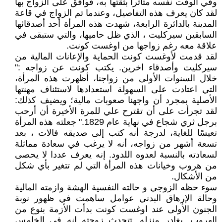
وفي الوقت نفسه متأثرا بثقتها به، فوافق على الزواج بها
لقد كان يعرف هذه التفاصيل، وعندما تم الزواج في قاعة
المدينة بالدائرة الرابعة، شهدت هذه المرأة أحد أصدقائها
السابقين سيركليت ، الذي ظل حاميها، والتي ستبقى في
علاقة معه رغم زواجها من اوغست كونت.
لقد قدمت لأوغست كونت الحماية والإعانات المالية من
سيركليت وأصدقاء اخرين. يكتب كونت عن زواجه :"
خلال السنوات الأولى من زواجنا، أظهرت هذه المرأة،
التي اعتادت على السهولة استعدادها لاستئناف مهنتها
الأصلية بمجرد أن واجهنا صعوبات مالية؛ ويضيف كذلك:
لقد تجرأت على أن تقترح علي للمرة الأخيرة أن أرحب
برجل ثري شجاع في نهاية عام 1829." جعلته هذه المرأة
تعيسًا للغاية، لدرجة أنه كتب إلى صديقه فالات ، بعد
تسعة أشهر من زواجه، أنه لا يرغب في سعادة مماثلة
لسعادته بالنسبة لعدوه اللدود. إنه يعرف عددا لا يحصى
من هروب وخيانات هذه المرأة التي لم تتغير بأي شكل
من الأشكال.
سوء حظه الزوجي و حالته النفسية الهشة وازمته المالية
وحالة الإرهاق البدني عوامل ساهمت في ظهور نوبة
الجنون الأولى عند اوغست كونت بدأت الأزمة بنوع من
الهروب. يغادر منزله. تتحدث زوجته انه في الخامس