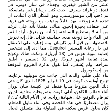
عشر من الشهر فيفيري، وجدناه في سان دوني، في
فندق دو غراند سيرف، حيث كتب رسائل غير متماسكة.
ثم ذهب إلى مونتمورنسي. وهو المكان الذي اعتادت ان
تجده فيه زوجته. يهدأ قليلاً ويذهب مع زوجته في نزهة
على ضفاف بحيرة إنجين. هناك، مقتنعًا بأنه على الرغم
من أنه لا يستطيع السباحة، إلا أنه لن يغرق، أراد القفز
في الماء وأخذ زوجته معه. حماسته تتزايد. قال إنه تعرض
للاضطهاد من قبل أمير كارينان. وتم إجباره على الاعتقال
في دار رعاية المسنين Esquirol، مما أدى إلى تشخيص
إصابته بنوبة هوس في (18 أبريل). ومكث هناك وعولج
لمدة ثمانية أشهر تقريبًا. وفي 02 ديسمبر ، أُطلق
سراحه، ولم يُشفى، كما تقول تذكرة الخروج الموقعة
من إيسكويرول.
بناء على طلب والدته التي جاءت من مونبلييه لرعايته،
تزوج أوغست كونت في 19 فبراير 1825، الذي كان حتى
ذلك الحين متزوجا مدنيا فقط، في كنيسة سان لوران
أثناء خطاب الكاهن، أدلى كونت بتصريحات معادية للدين،
ثم قام بالتوقيع على شهادة زواجه. في الأيام التالية كان لا
يزال مضطربًا: في هذه اللحظة وفي أثناء تناول الطعام،
كان يحاول غرس سكينه في الطاولة مثل متسلق الجبال