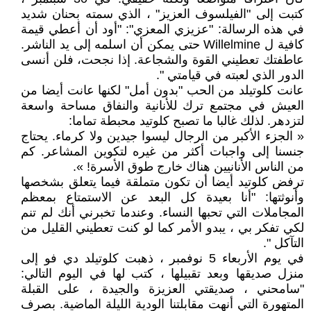
كتبت إلى "الفيلسوف العزيز" ، الذي سمته بحنان شديد
في هذه الرسالة: "عزيزي المعزي": "أود أن أعطي قيمة
كافية ل Willelmine حتى يمكن أن اسلمه إلى يد الناشر.
عاطفتك تعطيني القوة والشجاعة. إذا نجحت، فلن أنسى
الدور الذي لعبته في قيامتي ".
عانت كلوتيلد من الحب "بدون أمل" لكنها عانت أيضا من
العيش في مجتمع ترك للأنانية والنفاق مساحة واسعة
لتزدهر. لذلك غالبا ما تصبح كلوتيد محبطة تماما:
« الجزء الأكبر من الرجال ليسوا جيدين ولا كرماء. يحتاج
جنسنا إلى واجبات أكثر من غيره لتكوين المشاعر. كم
من الناس الأنانيين هناك خارج طوق الأسرة! ».
ترفض كلوتيد أيضا أن تكون متملقة فيما يتعلق بشخصها
وأنوثتها: "أنا بعيدة كل البعد عن الاستمتاع بمعظم
المجاملات التي تحبها النساء. وعندما تخبرني أنك لم تنم
لكي تفكر بي ، يبدو الأمر كما لو كنت تعطيني القليل من
التآكل ".
في يوم الأربعاء 5 نوفمبر ، ذهبت كلوتيلد دي فو إلى
منزل صديقها وبعد تقبيلها ، كتب لها في اليوم التالي:
"سامحني ، صديقتي العزيزة والجيدة ، على القبلة
المتهورة التي أنهت مقابلتنا الودية الليلة الماضية. بصرف