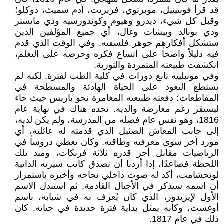
قد قرأ فونتينيل، موبرتوي، فريريت، آدم سميث، دوكلو؛
وقبل كل شيء، ديدرو وهيوم وكوندورسيه ودي مايستر
ودي بونالد وبيشات وغال، أي جميع المؤلفين الذين
ستشكل أفكارهم جوهر فلسفته. وفي الوقت الذي قدم
فيه دليلاً واضحاً على اتساع فكره وحرصه على التعلم،
انكشفت طبيعته المتمردة والثورية.
وفي مونبلييه تابع دورات في كلية الطب لفترة. لكنه لم
يستطع التعود على الحياة الهادئة والمسطحة في
المقاطعات؛ دفعته طبيعته المغامرة نحو باريس حيث جاء
ليستقر رغم معارضة والديه. نجده هناك في نهاية عام
1816، وهو نفس عام فصله من المدرسة، ولم يكن لديه،
إلى جانب المعاش الضئيل الذي قدمته له عائلته، أي
مورد آخر سوى معرفته وطاقته. وكان يعطي دروساً في
الرياضيات مقابل أجر قدره ثلاثة فرنكات، ومنذ تلك
اللحظة فصاعدًا، إذا أردنا أن نصدق كاتب سيرته الذاتية
لونجشامب، أكد له صوت داخلي نجاحه وأخبره باستمرار
أن اسمه سيذكر في الأجيال القادمة. ثم استبدل الاسم
الأول لإيزيدور، الذي كان يُعرف به في شبابه، باسم
أوغست، وكأنه يمثل بداية فترة جديدة في حياته. كان
ذلك في عام 1817.