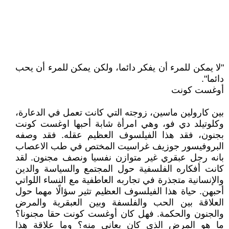
"لا يمكن للمرء أن يفكر دائما، ولكن يمكن للمرء أن يحب
دائما".
أوغست كونت
بين كارولين ماسين، زوجته التي كانت تعمل في الدعارة،
وكلوتيلد دي فو، وهي امرأة شابة أحبها اوغست كونت
بجنون، فقد هذا الفيلسوف العظيم عقله. فقد وصفه
البروفيسور جوزيف غراسيت المختص في طب الاعصاب
بانه رجل عبقري غير متوازن نفسيا ونصف مجنون. لقد
كانت أفكاره الفلسفية حول المجتمع والسياسة والدين
والإنسانية متجذرة في تجاربه العاطفية مع النساء اللواتي
أحبهن. حياة هذا الفيلسوف العظيم تثير سؤالًا مهما حول
العلاقة بين الحب والفلسفة وبين العبقرية والمرض
والجنون والحكمة. فهل كان أوغست كونت حقا مجنونا؟
ما هو المرض الذي كان يعاني منه؟ وما علاقة هذا