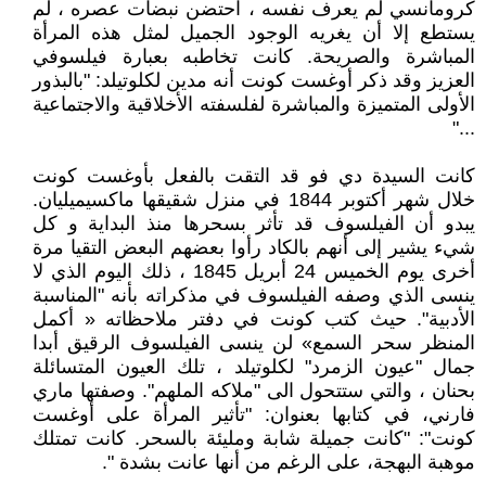
كرومانسي لم يعرف نفسه ، احتضن نبضات عصره ، لم
يستطع إلا أن يغريه الوجود الجميل لمثل هذه المرأة
المباشرة والصريحة. كانت تخاطبه بعبارة فيلسوفي
العزيز وقد ذكر أوغست كونت أنه مدين لكلوتيلد: "بالبذور
الأولى المتميزة والمباشرة لفلسفته الأخلاقية والاجتماعية
..."
كانت السيدة دي فو قد التقت بالفعل بأوغست كونت
خلال شهر أكتوبر 1844 في منزل شقيقها ماكسيميليان.
يبدو أن الفيلسوف قد تأثر بسحرها منذ البداية و كل
شيء يشير إلى أنهم بالكاد رأوا بعضهم البعض التقيا مرة
أخرى يوم الخميس 24 أبريل 1845 ، ذلك اليوم الذي لا
ينسى الذي وصفه الفيلسوف في مذكراته بأنه "المناسبة
الأدبية". حيث كتب كونت في دفتر ملاحظاته « أكمل
المنظر سحر السمع» لن ينسى الفيلسوف الرقيق أبدا
جمال "عيون الزمرد" لكلوتيلد ، تلك العيون المتسائلة
بحنان ، والتي ستتحول الى "ملاكه الملهم". وصفتها ماري
فارني، في كتابها بعنوان: "تأثير المرأة على أوغست
كونت": "كانت جميلة شابة ومليئة بالسحر. كانت تمتلك
موهبة البهجة، على الرغم من أنها عانت بشدة ".