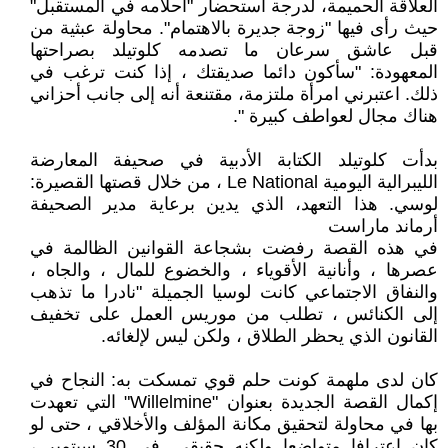
العلاقة الحميمة، لدرجة استحضار "أحلامه في المستقبل"
حيث رأى فيها "زوجة جديرة بالاهتمام". محاولة عبثية من
قبل عاشق سرعان ما تصدمه كلوتيلد بصراحتها
المعهودة: "سأكون دائما صديقتك ، إذا كنت ترغب في
ذلك. اعتبرني امرأة ملتزمة، مقتنعة أنه إلى جانب أحزاني
هناك مجال لعواطف كبيرة ".
بدأت كلوتيلد الكتابة الأدبية في صحيفة المعارضة
الليبرالية اليومية Le National ، من خلال قصتها القصيرة:
لوسي. هذا التعهد، الذي يدين برعاية مدير الصحيفة
أرماند ماراست
في هذه القصة رفضت بشجاعة القوانين الظالمة في
عصرها ، وأنانية الأقوياء ، والخضوع للمال ، والجاه ،
والنفاق الاجتماعي كانت لوسيا الجميلة "نادرا ما تذهب
إلى الكنائس ، تطلب من موريس العمل على تخفيف
القانون الذي يحظر الطلاق ، ولكن ليس لإلغائه.
كان لدى ملهمة كونت حلم قوي تمسكت به: النجاح في
إكمال القصة الجديدة بعنوان "Willelmine" التي تعهدت
بها في محاولة لتحقيق مكانة المؤلف والأخلاقي ، حتى لو
كان اعترافا متواضعا ولكنه حقيقي. في 30 سبتمبر ،