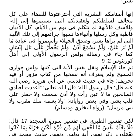
بشر؟
إنها أصنامكم البشرية التى أخترعتوها للقضاء على كل
مخالف لسلطتكم ولعقيدتكم التى نسبتموها إلى إله،
وللأسف فالآلهة لم تتكلم فى ‏يوم من الأيام، كل الأديان
قاطبة وكل رسلها وأنبياءها نسبوا جرائمهم إلى تلك الآلهة
التى لم يراها بشر، وصدق الجهلاء وأستمروا فى ‏عبادة مَا
لَمْ تَرَ عَيْنٌ، وَلَمْ تَسْمَعْ أُذُنٌ، وَلَمْ يَخْطُرْ عَلَى بَالِ إِنْسَانٍ
كما جاء فى رسالة بولس الرسول الأولى إلى أهل
كورنثوس 2: 9‏
ثم جاء الإسلام ونقل نفس الآية التى كتبها بولس حوارى
المسيح ولم يعترف أنه نسخها من كتاب مزور أو فيه
تحريف: جاء في حديث ‏قدسي عن أبي هريرة رضي الله
عنه قال: قال رسول الله: قال الله تعالى: “أعددت لعبادي
الصالحين ما لا عين رأت ولا أذن سمعت ولا ‏خطر على
قلب بشر. وفي بعض رواياته: “ولا يعلمه ملك مقرب ولا
نبي مرسل”. (رواه البخاري ومسلم)‏
لكن تفسير الطبرى فى تفسير سورة السجدة 17 قال:
فَلَا تَعْلَمُ نَفْسٌ مَّا أُخْفِيَ لَهُم مِّن قُرَّةِ أَعْيُنٍ جَزَاءً بِمَا كَانُوا
يَعْمَلُونَ، ذكر نفس أية ‏بولس ونفس حديث محمد فى