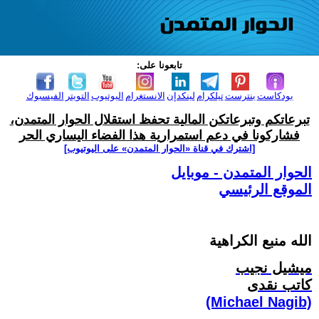
تابعونا على:
بودكاست
بنترست
تيلكرام
لينكدإن
الانستغرام
اليوتيوب
التويتر
الفيسبوك
تبرعاتكم وتبرعاتكن المالية تحفظ استقلال الحوار المتمدن،
فشاركونا في دعم استمرارية هذا الفضاء اليساري الحر
[اشترك في قناة ‫«الحوار المتمدن» على اليوتيوب]
الحوار المتمدن - موبايل
الموقع الرئيسي
الله منبع الكراهية
ميشيل نجيب
كاتب نقدى
(Michael Nagib)