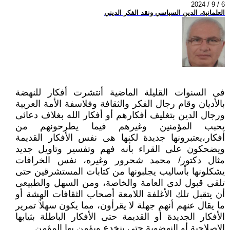
2024 / 9 / 6
العلمانية، الدين السياسي ونقد الفكر الديني
فى السنوات القليلة الماضية أنتشرت أفكار للنهضة
بالأديان وقام رجال الفكر والثقافة وفلاسفة الأمة العربية
ورجال الدين بتغليف أفكارهم ‏أو أفكار الله بغلاف دعائى
يحبب المؤمنين وغيرهم فيما يطرحونهم من
أفكار،يعتبرونها جديدة لكنها هى نفس الأفكار القديمة
ويضحكون ‏على القراء بأنه فهم وتفسير وتاويل جديد
مثال دكتور/ محمد شحرور وغيره، نفس الخرافات
يشكلونها بأساليب يجلبونها من كتابات ‏المستشرقين حتى
تلقى قبول لدى العامة والخاصة، ومن السهل والطبيعى
أن يتقبل تلك الأغلفة اللامعة أصحاب الثقافات الهشة أو
ما ‏يقال عنهم أنهم جهلة لا يقرأون، مما يكون سهلاً تمرير
الأفكار الجديدة أو القديمة حتى الأفكار الباطلة بثيابها
الإصلاحية أو النهضوية ‏حتى ينخدع ويؤمن بها المؤمن.‏