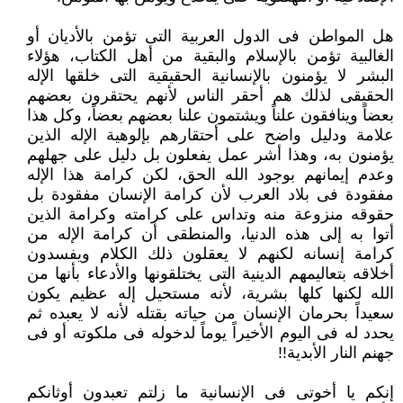
هل المواطن فى الدول العربية التى تؤمن بالأديان أو
الغالبية تؤمن بالإسلام والبقية من أهل الكتاب، هؤلاء
البشر لا يؤمنون بالإنسانية ‏الحقيقية التى خلقها الإله
الحقيقى لذلك هم أحقر الناس لأنهم يحتقرون بعضهم
بعضاً وينافقون علناً ويشتمون علنا بعضهم بعضاً، وكل ‏هذا
علامة ودليل واضح على أحتقارهم بإلوهية الإله الذين
يؤمنون به، وهذا أشر عمل يفعلون بل دليل على جهلهم
وعدم إيمانهم بوجود ‏الله الحق، لكن كرامة هذا الإله
مفقودة فى بلاد العرب لأن كرامة الإنسان مفقودة بل
حقوقه منزوعة منه وتداس على كرامته وكرامة الذين
‏أتوا به إلى هذه الدنيا، والمنطقى أن كرامة الإله من
كرامة إنسانه لكنهم لا يعقلون ذلك الكلام ويفسدون
أخلاقه بتعاليمهم الدينية التى ‏يختلقونها والأدعاء بأنها من
الله لكنها كلها بشرية، لأنه مستحيل إله عظيم يكون
سعيداً بحرمان الإنسان من حياته بقتله لأنه لا يعبده ‏ثم
يحدد له فى اليوم الأخيراً يوماً لدخوله فى ملكوته أو فى
جهنم النار الأبدية!!‏
إنكم يا أخوتى فى الإنسانية ما زلتم تعبدون أوثانكم