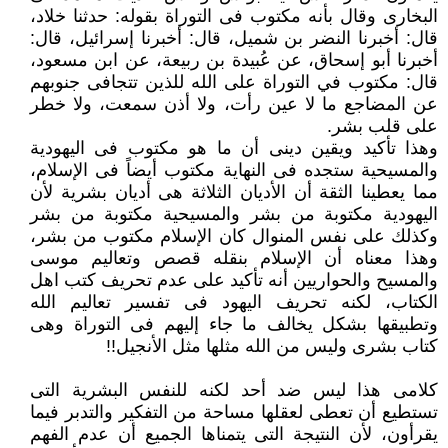
البخارى وقال بأنه مكتوب فى التوراة بقوله: حدثنا خلاد،
قال: أخبرنا النضر بن شميل، قال: أخبرنا إسرائيل، ‏قال:
أخبرنا أبو إسحاق، عن عُبيدة بن ربيعة، عن ابن مسعود،
قال: مكتوب في التوراة على الله للذين تتجافى جنوبهم
عن المضاجع ما ‏لا عين رأت، ولا أذن سمعت، ولا خطر
على قلب بشر.‏
وهذا تأكيد ويقين دينى أن ما هو مكتوب فى اليهودية
والمسيحية ستجده فى النهاية مكتوب أيضاً فى الإسلام،
مما يعطينا الثقة أن ‏الأديان الثلاثة هى أديان بشرية لأن
اليهودية مكتوبة من بشر والمسيحية مكتوبة من بشر
وكذلك على نفس المنوال كان الإسلام مكتوب ‏من بشر،
وهذا معناه أن الإسلام بنقله قصص وتعاليم موسى
والمسيح والحواريين أنه تأكيد على عدم تحريف كتب اهل
الكتاب، لكنه ‏تحريف اليهود فى تفسير تعاليم الله
وتطبيقها بشكل يخالف ما جاء إليهم فى التوراة وهى
كتاب بشرى وليس من الله مثلها مثل الأنجيل!!‏
كلامى هذا ليس ضد أحد لكنه للنفس البشرية التى
تستطيع أن تعطى لعقلها مساحة من التفكير والتدبر فيما
يقرأون، لأن النتيجة التى ‏يتمناها الجميع أن عدم الفهم