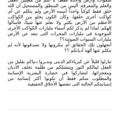
سموات وأرض واحدة فقط، يا لكم من مغيبين العقل
والعلم والمعرفة، أليس من ‏المنطق والمستحيل أن الله
خلق فقط كوكباً واحداً أسمه الأرض ولم يتكلم عن أى
كواكب أخرى خلقها، وكأن الكون يخلو من الكواكب
‏الأعظم من الأرض بكثير ولا نعلم عنها شيئاً، فأسألوا
إلهكم: لماذا لم يذكر لكم أسماء مليارات الكواكب الأخرى
الموجودة فى مليارات ‏المجرات التى تبعد عن الأرض
مليارات السنوات الضوئية؟؟
أتجهلون تلك الحقائق أم تنكرونها ولا تصدقونها لأنه لم
تتكلم عنها آلهة أديانكم ؟؟‏
تنازلوا قليلاً عن كبرياءكم الدينى وتدبروا دنياكم بقليل من
العقل لينالكم النور وينتشلكم من ظلمة تخلف الأديان
ومعجزاتها، لتشاركوا فى ‏حضارة البشرية الإنسانية
والمطلوب منكم فقط أن تكونوا أكثر إنسانية من
إنسانيتكم الحالية التى تنقصها الأخلاق الحقيقية.‏