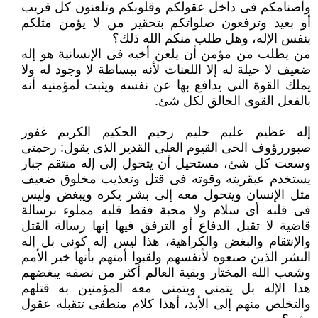
وأصنامكم فى داخل عقولكم وقلوبكم وتلعنون كل قريب
أو بعيد وترفعون صلواتكم ‏بتحقير من لا يؤمن مثلكم
بنفس الإله، وهل طلب منكم الله ذلك؟ ‏
من يطلب من مؤمن أن يلعن أخيه فى الإنسانية هو إله
ضعيف لا حيلة له إلا اللعنات لأنه ببساطة لا وجود له ولا
يملك القوة التى ‏يدافع بها عن نفسه ويثبت لمؤمنيه أنه
بالفعل القوى الخالق لكل شئ.‏
إله عظيم عليم حليم رحيم الحكيم الكريم غفور
صبوررؤوف الحى القيوم العلى القدير الذى يقول: رحمتى
وسعت كل شئ، مستحيل أن ‏يتحول إلى إله منتقم جبار
يستخدم عبقريته وقوته فى قتل وتعذيب مخلوق ضعيف
مثل الإنسان ويتحول معه إلى بشر يكره ويبغض ‏وليس
فى قلبه أى سلام ولا محبة فقط قلبه مملوء برسالة
قاضية لا تقبل الدفاع أو الترفق فيها إنها رسالة القتل
والإنتقام والبغض ‏والكراهية، هذا ليس إله كونى بل إله
البشر الذين صنعوه لأنفسهم ولقبوا أمتهم بأنها خير الأمم
وشعب الله المختار وبقية العالم أكثر من ‏نصفه يبغضهم
هذا الإله بل يتمنى ويتمنى معه المؤمنين به قتلهم
والتخلص منهم إلى الأبد، أهذا كلام منطقى تتقبله عقول