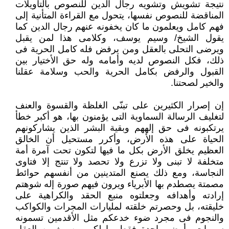
نتيجة تشويش وتشويه رجال الدين للنصوص بالتأويلات
المناقضة للنصوص نفسها، يتحول مع القراءة ‏المتأنية إلى
فهم كامل ويعلمون ما كان يخفونه عنهم رجال الدين كما
يقول الشيخ/ وسيم يوسف، وكلامى هذا لمن يقبل
ويرضى التحلى ‏بالعقل ومن يرفض فله كامل الحرية فى
ذلك، فكل النصوص لديه وأمامه وله حق الأختيار بين
القبول والرفض بكامل الحرية والحب ‏وسلامة عقلنا
والخير لصحتنا.‏
إن إصرار الكثيرين على تبنّى الغلظة والقسوة والعنف
لتغليف الرسالة السماوية التى يؤمنون بها، هو أكبر خطأ
يرتكبونه فى حق إلههم ‏وبقية البشر الذين يشاركونهم
الحياة على هذه الأرض، وأكرر مستحيل أن الخالق
العظيم يخلق الأرض بكل ما فيها لتكون تحت آمرة أمة
‏متخلفة لا تبنى ولا تزرع ولا تحصد ولا تنتج إلا فتاوى
النجاسة، ومع ذلك يصنع المتدينين من أنفسهم حوائط
مصمتة يصطدم بها الأبرياء ‏ويرون فيهم صورة إله شوهتم
إرادته وأهدافه وجعلتوه منبع الحقد والكراهية على
خليقته، بل وحصرتم خلقته لمليارات المجرات والكواكب
‏والنجوم فى مجرد ضوء خدعكم مثل الأقدمين تسمونه