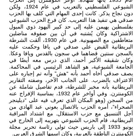
عام 1935 بأنها شهادة. أوعز الكومنترن إلى الحزب
الشيوعي الفلسطيني بالتعريب في عام 1924، ولكن
دون نجاح يذكر. كانت إحدى المهام التي كلف بها الحزب
صدقي هي تنفيذ هذا التعريب. كان فرع الحزب الشيوعي
بفلسطين يهيمن عليه إلى حد كبير اليهود ذوي الميول
الاشتراكية وكان يُشتبه في أن بين صفوفه مناضلين
متعاطفين مع الصهيونية. في عام 1930، ألقت الشرطة
البريطانية القبض على صدقي في يافا وحكمت عليه
بالسجن سنتين قضاهما في سجون بالقدس ويافا وعكا.
وكان شقيقه الأكبر أحمد، الذي درس معه أيضًا في
الجامعة الشيوعية، هو الشاهد الرئيسي في المحاكمة.
يصف صدقي أخاه أحمد بأنه “هش” وأنه تم إجباره على
الاعتراف بالضرب. على الجانب الآخر، وصفته التقارير
البريطانية بأنه مخبر للشرطة، قدم تفاصيل شاملة عن
الكومنترن. وفي أواخر عام 1932، بمناسبة الإفراج عنه
من السجن (وهو المكان الذي تعرف فيه على “ديلينجر
الصحراء”، أمره الحزب بالاتصال بعوني عبد الهادي من
أجل التنسيق مع حزب الاستقلال. مع اشتداد المراقبة
البريطانية، قام الحزب الشيوعي بتهريبه إلى الخارج في
يونيو 1933 إلى باريس حيث تولى رئاسة تحرير مجلة
الكومنترن الناطقة بالعربية، وكان اسمها الشرق العربي.