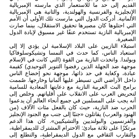
القديم إلى حد ما للاستعمار الذي مارسته الإمبريالية
الإنجليزية والفرنسية والهولندية، والثانية هي الإمبريالية
الألمانية. أدركت الدول التي مارست تلك الأولى أن الأمم
التي احتلوها كان مصيرها تحقيق الاستقلال، بينما صارت
الإمبريالية النازية تستخدم عنفًا غير مسبوق لإبادة الدول
الصغيرة.
استيلاء النازيين على البلاد الإسلامية لن يؤدي إلا إلى
استعباد الناس، كما حدث في النمسا وتشيكوسلوفاكيا
وبولندا. واتخذت النازية من القوة (التي كانت في الإسلام
موجهة ضد الجهلة الذين رفضوا التنوير التوحيدي) كقيمة
عبادة، وكغاية في حد ذاتها، موجهة نحو إخضاع الناس
داخل الأراضي التي تسيطر عليها ألمانيا وخارجها. صُممت
برامج البث العربية النازية مع دعايتها المعادية للسامية
لتحريض العرب على الانقلاب على أقلياتهم. وخلص إلى
أنه يجب على المسلمين في جميع أنحاء العالم أن يدعموا
الحرب ضد النازية، حيث كان بالفعل مئات الآلاف (من
الهنود والعرب) يقاتلون «جنبًا إلى جنب مع الجنود الإنجليز
والفرنسيين والبولنديين والتشيكيين». كان هذا الدعم
مرتكزًا على ثلاثة مبادئ: الاحترام المشترك للديمقراطية،
والتقارب الثقافي مع الدول الديمقراطية، والتطلع إلى