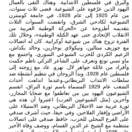
والبرق في فلسطين الانتدابية. وهناك التقى بالعمال
اليهود الذين عرّفوه على الشيوعية. قضى ثلاث سنوات،
من عام 1925 إلى عام 1928، في جامعة كومنترن
الشيوعية لكادحي الشرق، وانقضت السنوات الثلاث
بتقديمه أطروحة عن «الحركة الوطنية العربية من
الانقلاب الإتحادي حتى عهد الكتلة الوطنية»، وخلال تلك
الفترة تزوج هناك من شيوعية أوكرانية. كان له اتصالات
مع جوزيف ستالين، ونيكولاي بوخارين، وخالد بكداش،
الزعيم الكردي للحزب الشيوعي السوري، واجتمع مع
ماو تسي تونغ وتعرف على الشاعر التركي ناظم حكمت
وأفراد من عائلة جواهر لال. نهرو. عاد مع زوجته إلى
فلسطين عام 1928، وبدأ الزوجان في تنظيم أنشطة ضد
سلطات الانتداب البريطاني.وعندما اندلعت أحداث
الشغب عام 1929 المسماة باسم ثورة البراق، انقسم
الشيوعيون اليهود بين من تعاطفوا مع ضحايا المجازر،
وآخرين (مثل الشيوعيين العرب) اعتبروا أن هذه هي
ثورة عربية ضد الاحتلال البريطاني، وضد الاستيلاء على
الأراضي وإفقار الفلاحين. وفي حيفا، حيث أشرف صدقي
على الفرع المحلي للحزب، حافظ صدقي على اتصالات
منتظمة مع الشيخ عز الدين القسام، ووصف وفاة الأخير