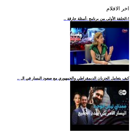
اخر الافلام
.. الحلقة الأولى من برنامج -أسئلة حارقة-!
.. كيف يتعامل الحزبان الديمقراطي والجمهوري مع صعود اليسار في ال