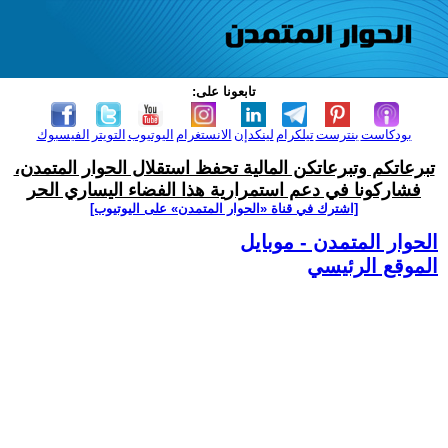
تابعونا على:
بودكاست
بنترست
تيلكرام
لينكدإن
الانستغرام
اليوتيوب
التويتر
الفيسبوك
تبرعاتكم وتبرعاتكن المالية تحفظ استقلال الحوار المتمدن،
فشاركونا في دعم استمرارية هذا الفضاء اليساري الحر
[اشترك في قناة ‫«الحوار المتمدن» على اليوتيوب]
الحوار المتمدن - موبايل
الموقع الرئيسي