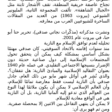
تجتاح عاصفة خريفية المنطقة، تقف الأشجار ثابتة مثل
«الجبال الشاهقة». تألفت المجموعة الثانية، المليونير
الشيوعي (بيروت 1963) من العديد من المقالات
الساخرة للشيوعيين العرب من معارفه.
ونشرت مذكراته (مذكّرات نجاتي صدقي)، تحرير حنا أبو
حنا، في بيروت عام 2001.
تحليله لعدم توافق الإسلام مع النازية
منذ سنوات إقامته بالاتحاد السوفيتي، كان صدقي مهتمًا
بشكل أساسي بمشكلة كيف يمكن أن يتحقق تحول
المجتمعات الإسلامية إلى دول صناعية حديثة دون
الإضرار بنسيجها الاجتماعي التقليدي. في عمله عام 1940
بعنوان “التقاليد الإسلامية والمبادئ النازية: هل تتفقان؟،
والذي نُشر في أوائل شهر مايو من ذلك العام، جادل
صدقي بأن النازية ليست فقط معارضة تمامًا للإسلام،
وأن العالم الإسلامي لا يمكن أن يكون ملائمًا لهذا النوع
من العوالم الذي تدعو إليه ألمانيا النازية، بل أن النازية
هي في الواقع معادية للإسلام.
لا يمكن أن ينتهي التفاعل بين الاثنين إلا بمحصلة صفرية.
ومن ثم فهو يرى أن: