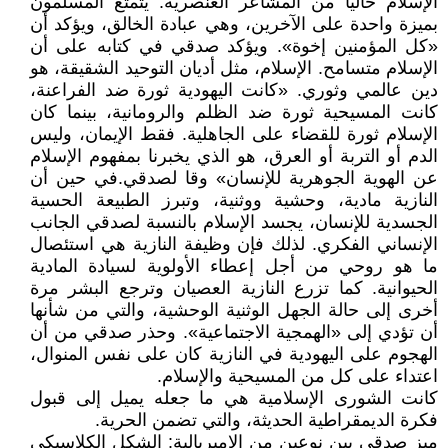
الإسلام خاليًا من المشاعر العنصرية: يتمتع المسلمون
بميزة واحدة على الآخرين، وهي عبادة الخالق، ويؤكد أن
«كل المؤمنين إخوة». ويؤكد صدقي في كتابه على أن
الإسلام متسامح. الإسلام، مثل أديان التوحيد الشقيقة، هو
دين عالمي وثوري. «كانت اليهودية ثورة ضد الفراعنة،
كانت المسيحية ثورة ضد الظلم والرومانية، بينما كان
الإسلام ثورة للقضاء على الجاهلية. فقط الإيمان، وليس
الدم أو التربة أو العرق، هو الذي يخبرنا بمفهوم الإسلام
عن الهوية الجوهرية للإنسان» وقا لصدقي.في حين أن
النازية مادية، وحشية ووثنية، وتبرز الطبيعة الحسية
الجسدية للإنسان، يجسد الإسلام بالنسبة لصدقي الجانب
الإنساني الفكري. لذلك فإن وظيفة النازية هي استئصال
ما هو روحي من أجل إعطاء الأولوية لسيادة المادية
الحيوانية. كما تزرع النازية العصيان وترجع البشر مرة
أخرى إلى حالة الجهل الوثنية الوحشية، والتي من شأنها
أن تؤدي إلى «الهمجية الاجتماعية». وحذر صدقي من أن
الهجوم على اليهودية في النازية كان على نفس المنوال،
اعتداء على كل من المسيحية والإسلام.
كانت الشورى الإسلامية هي ما جعله يميل إلى قبول
فكرة الديمقراطية الحديثة، والتي تضمن الحرية.
ميز صدقي بين نوعين من الإمبريالية: الشكل الكلاسيكي