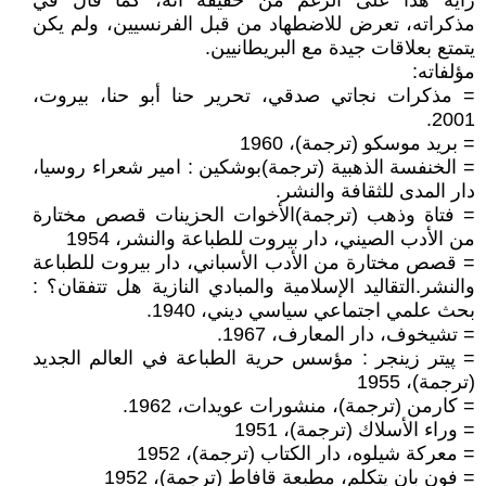
رأيه هذا على الرغم من حقيقة أنه، كما قال في
مذكراته، تعرض للاضطهاد من قبل الفرنسيين، ولم يكن
يتمتع بعلاقات جيدة مع البريطانيين.
مؤلفاته:
= مذكرات نجاتي صدقي، تحرير حنا أبو حنا، بيروت،
2001.
= بريد موسكو (ترجمة)، 1960
= الخنفسة الذهبية (ترجمة)بوشكين : امير شعراء روسيا،
دار المدى للثقافة والنشر.
= فتاة وذهب (ترجمة)الأخوات الحزينات قصص مختارة
من الأدب الصيني، دار بيروت للطباعة والنشر، 1954
= قصص مختارة من الأدب الأسباني، دار بيروت للطباعة
والنشر.التقاليد الإسلامية والمبادي النازية هل تتفقان؟ :
بحث علمي اجتماعي سياسي ديني، 1940.
= تشيخوف، دار المعارف، 1967.
= پيتر زينجر : مؤسس حرية الطباعة في العالم الجديد
(ترجمة)، 1955
= كارمن (ترجمة)، منشورات عويدات، 1962.
= وراء الأسلاك (ترجمة)، 1951
= معركة شيلوه، دار الكتاب (ترجمة)، 1952
= فون بان يتكلم، مطبعة قافاط (ترجمة)، 1952