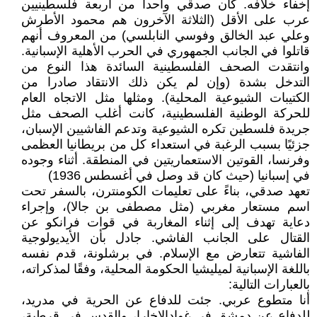
إخفاء خلافه. كان صدقي واحداً من أربعة فلسطينيين
عرب على الأقل (الثلاثة الآخرون هم محمود الأطرش
وعلي عبد الخالق وفوسي النابلسي) من المعروف أنهم
قاتلوا في الجانب الجمهوري في الحرب الأهلية الإسبانية.
وانتقدت الصحف الفلسطينية السائدة هذا النوع من
التدخل بشدة (وإن لم يكن ذلك الانتقاد صادرا من
الكتيبات الشيوعية المحلية). ومثلها مثل الاتجاه العام
للحركة الوطنية الفلسطينية، كانت أغلب الصحف مثل
جريدة فلسطين تكره الشيوعية وتدعم الفاشيين الإسبان،
جزئيًا بسبب الرغبة في استعداء كل من بريطانيا العظمى
وفرنسا، القوتين الاستعماريتين في المنطقة. أثناء وجوده
في إسبانيا (حيث كان قد وصل في أغسطس 1936)
تعهد صدقي، بناءً على تعليمات الكومنترن، بالسفر تحت
اسم مستعار مغربي (مثل مصطفى بن جالا)، وإجراء
دعاية تهدف إلى إثناء المغاربة في قوات فرانكو عن
القتال على الجانب الفاشي. جادل بأن الأيديولوجية
الفاشية تتعارض مع الإسلام. في برشلونة، قدم نفسه
باللغة الإسبانية لميليشيا الحكومة المحلية، وفقًا لمذكراته،
بالعبارات التالية:
أنا متطوع عربي. جئت للدفاع عن الحرية في مدريد،
للدفاع عن دمشق في غوادالاخارا، والقدس في قرطبة،