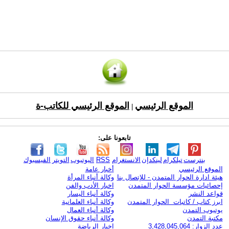
الموقع الرئيسي
الموقع الرئيسي للكاتب-ة
|
تابعونا على:
بنترست
تيلكرام
لينكدإن
الانستغرام
RSS
اليوتيوب
التويتر
الفيسبوك
الموقع الرئيسي
أخبار عامة
هيئة ادارة الحوار المتمدن - للإتصال بنا
وكالة أنباء المرأة
إحصائيات مؤسسة الحوار المتمدن
اخبار الأدب والفن
قواعد النشر
وكالة أنباء اليسار
ابرز كتاب / كاتبات الحوار المتمدن
وكالة أنباء العلمانية
يوتيوب التمدن
وكالة أنباء العمال
مكتبة التمدن
وكالة أنباء حقوق الإنسان
عدد الزوار: 3,428,045,064
اخبار الرياضة