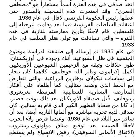
اتخذ صدقي في هذه الفترة اسماً مستعاراً هو “مصطفى
العمري”. وقد استمرت هذه الصحيفة بالصدور حتى
عطلها رئيس الحكومة الفرنسي لافال في عام 1936.
اعتقلته السلطات الفرنسية فيما بعد وقامت بترحيله إلى
فلسطين. قام لاحقًا بتأريخ معارضته للنازية في هذه
الفترة – والتي تصادفت مع تولى هتلر السلطة في عام
1933.
في عام 1935 تم إرساله إلى طشقند لدراسة موضوع
الجنسية في ظل الشيوعية. أثناء وجوده في أوزبكستان،
طور علاقات وثيقة مع الزعيمين الشيوعيين الأوزبكيين
أكمل إكراموف وفايز الله خوجاييف. كلاهما كان ينحاز
إلى سياسات نيكولاي بوخارين الزراعية، والتي تتعارض
مع الخط الذي وضعه ستالين، كما أطلعاه على أفكار
المعارضة اليسارية للستالينية المرتبطة بغريغوري
زينوفايف. قُتل صديقاه الأوزبكيان بعد ذلك بوقت قصير،
إذ كانا من ضحايا التطهير الكبير الذي قام به ستالين. كان
صدقي لديه تجربة مباشرة مع ألمانيا النازية أيضا، بعد أن
سافر عبر البلاد في عام 1936، وعندما فرض ولاء الحزب
لاحقًا الصمت بعد توقيع ميثاق مولوتوف-ريبنتروب
(الاتفاق الألماني السوفيتي)، رفض الانصياع ولم يستطع