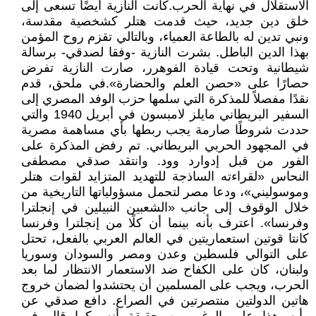
الاستقلال في نهاية الحرب.كانت النازية أيضًا تسعى إلى
خلق دين جديد، حيث قدمت هتلر كشخصية مقدسة،
ونبي تدين له بالطاعة العمياء، وبالتالي تقزم روح المؤمن
بهذا الدين الباطل. بشرت النازية -وفقا لصدقي- برسالة
شيطانية وتحت قيادة الفوهرر، صارت النازية تفرض
حصارًا على «حصن العلم والحضارة».في ملحق، قدم
نقدًا مفصلاً للمذكرة التي سلمها حزب الوفد المصري إلى
السفير البريطاني مايلز لامبسون في أبريل 1940 والتي
حددت شروطًا صارمة يجب ربطها بأي مساهمة مصرية
في المجهود الحربي البريطاني. تم رفض المذكرة على
الفور من قبل إدوارد وود. وانتقد صدقي مصطفى
النحاس «لقراءته الساذجة للتهديد المتزايد لقوات هتلر
وموسوليني»، ودعا مصر لتحمل مسؤولياتها التاريخية من
خلال الوقوف إلى جانب «الشعبين النبيلين في إنجلترا
وفرنسا». اعترف بأنه بينما أن كلًا من إنجلترا وفرنسا
كانتا قوتين استعماريتين في العالم العربي بالفعل، تحتل
على التوالي فلسطين وعدن ومصر والسودان وسوريا
ولبنان، كان على الكفاح ضد الاستعمار الانتظار لما بعد
الحرب، ويجب على المسلمين أن يحتشدوا لضمان خروج
هاتين الدولتين منتصرتين في الصراع. دافع صدقي عن