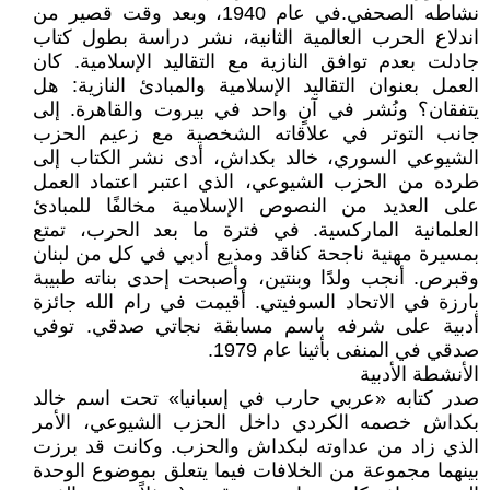
نشاطه الصحفي.في عام 1940، وبعد وقت قصير من
اندلاع الحرب العالمية الثانية، نشر دراسة بطول كتاب
جادلت بعدم توافق النازية مع التقاليد الإسلامية. كان
العمل بعنوان التقاليد الإسلامية والمبادئ النازية: هل
يتفقان؟ ونُشر في آنٍ واحد في بيروت والقاهرة. إلى
جانب التوتر في علاقاته الشخصية مع زعيم الحزب
الشيوعي السوري، خالد بكداش، أدى نشر الكتاب إلى
طرده من الحزب الشيوعي، الذي اعتبر اعتماد العمل
على العديد من النصوص الإسلامية مخالفًا للمبادئ
العلمانية الماركسية. في فترة ما بعد الحرب، تمتع
بمسيرة مهنية ناجحة كناقد ومذيع أدبي في كل من لبنان
وقبرص. أنجب ولدًا وبنتين، وأصبحت إحدى بناته طبيبة
بارزة في الاتحاد السوفيتي. أقيمت في رام الله جائزة
أدبية على شرفه باسم مسابقة نجاتي صدقي. توفي
صدقي في المنفى بأثينا عام 1979.
الأنشطة الأدبية
صدر كتابه «عربي حارب في إسبانيا» تحت اسم خالد
بكداش خصمه الكردي داخل الحزب الشيوعي، الأمر
الذي زاد من عداوته لبكداش والحزب. وكانت قد برزت
بينهما مجموعة من الخلافات فيما يتعلق بموضوع الوحدة