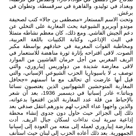
وبغداد في توليدو، والقاهرة في سرقسطة، وتطوان في
برغش.
وتحت الاسم المستعار «مصطفى بن جالا» كتب لصحيفة
موندو أوبريرو الشيوعية يحث المغاربة على التخلي عن
دعم الجيش الفاشي. ومع ذلك، كان معظم نشاطه متمثلا
في البث الإذاعي، وكتابة الكتيبات باللغة العربية،
ومخاطبة القوات المغربية في خنادقهم بواسطة مكبر
الصوت. لاقى اقتراحه بإثارة ثورة مناهضة للاستعمار في
الريف المغربي من أجل حرمان الفاشيين من الموارد
لاقى معارضة شديدة من دولوريس إيباروري، والتي
توصف بـ لا باسيوناريا الحزب الشيوعي الإسباني، والتي
قيل أنها عارضت أي تحالف مع ما أسمتهم «جحافل
المغاربة المتوحشين الشهوانيين الذين يغتصبون نسائنا
وبناتنا.» غادر إسبانيا في ديسمبر 1936، بعد أن شعر
بالإحباط من قلة عدد المغاربة الذين اقتنعوا بدعواته،
والذين واجهوا عداء الحزب لهم بدورهم.انتقل صدقي بعد
ذلك إلى الجزائر حيث حاول دون جدوى إنشاء محطة
إذاعية سرية لبث نداءات لسكان جبال الريف. أدت
معارضة إيباروري لعمله إلى منعه من العودة إلى إسبانيا
الجمهورية. بعد ذلك أعاده الحزب إلى لبنان حيث استأنف