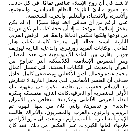
لا شك في أن روح الإسلام تتناقض تمامًا، في كل جانب،
مع جميع مبادئ النازية: النظام السياسي، والمجتمع،
والأسرة، والاقتصاد، والتعليم، والحرية الشخصية.
على الرغم من أن صدقي اتخذ نهجًا مميزًا – إذ لم يكن
مفكرًا إسلاميًا نموذجيًا – إلا أن حجة كتابه لم تكن فريدة
من نوعها ولكنها تعكس اتجاهًا واسعًا في الرفض العربي
للنازية. استند جداله إلى معرفة كاملة بكتاب هتلر
كفاحي، وكتابات ألفريد روزنبرغ، والدعاية النازية ليوزيف
جوبلز. يقارن بين المادة الأيديولوجية في هذه المصادر
وبين النصوص الإسلامية الكلاسيكية التي تتراوح من
القرآن والحديث إلى الكتابات الحديثة، التي تشمل أعمال
محمد عبده وجمال الدين الأفغاني ومصطفى كامل. جادل
صدقي أن العنصر الأساسي الذي يجعل النازية لا تتعارض
مع الإسلام فحسب بل تعاديه، يكمن في مفهوم تلك
الأولى للعنصرية أو العرقية.كانت النازية متمسكة بفكرة
النقاء العرقي الألماني ومكرسة للتخلص من الأعراق
«الدنيا» أو تدميرها، والتي كان من بينها اليهود، ثم
الروس، والزنوج، والعرب، والمصريون، والأتراك. طالبت
الإمبريالية النازية بالليبنسراوم ، وسعت إلى غزو الأراضي
«لإحياء ألمانيا الكبرى». على العكس من ذلك، فقد كان