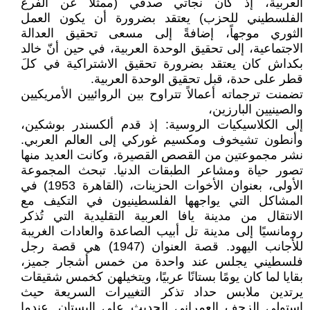
العربية، إذ كان نجاتي صدقي (ممثلاً عن الفرع
الفلسطيني للحزب) يعتقد بضرورة أن يكون العمل
الثوري موجهاً، إضافةً إلى مسعى تحقيق العدالة
الاجتماعية، إلى تحقيق الوحدة العربية، في حين أنّ خالد
بكداش كان يعتقد بضرورة تحقيق الاشتراكية في كلَ
قطر على حدة، قبل تحقيق الوحدة العربية.
تضمنت ترجماته أعمالاً تتراوح بين الروائيين الأمريكيين
والصينيين البارزين،
إلى الكلاسيكيات الروسية: إذ قدم ألكسندر بوشكين،
وأنطون تشيخوف ومكسيم غوركي إلى العالم العربي.
نشر مجموعتين من القصص القصيرة، وكانت العديد منها
تصور حياة ومشاعر الطبقات الدنيا. تبحث المجموعة
الأولى، بعنوان الأخوات الحزينات، (القاهرة 1953) في
المشاكل التي يواجهها الفلسطينيون في التكيف مع
الانتقال من مدينة يافا العربية التقليدية التي تُذكر
رومانسيًا إلى مدينة تل أبيب الصاعدة والعادات الغريبة
للأجانب اليهود. قصة العنوان (1947) هي قصة رجل
فلسطيني يجلس عند واحدة من خمس أشجار جميز،
بقايا لما كان يومًا بستانًا عربيًا، ويتخيلهن كخمس شقيقات
يرتدين ملابس حداد تذكر التغييرات السريعة حيث
استولى الزحف العمراني الحديث على البستان. عندما