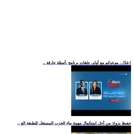
.. غدًا... موعدكم مع أولى حلقات برنامج -أسئلة حارقة-!
.. حفيظ يزوغ: من أجل استكمال مهمة بناء الحزب المستقل للطبقة الع