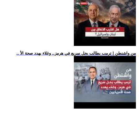
.. من واشنطن | ترمب يطالب بحل سريع في هرمز.. وغلاء يهدد صحة الأ