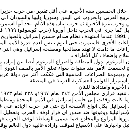
يا الى فوضى الربيع العربي والحروب في اليمن وسوريا وليبيا والسودا
وحرب غزة الأخيرة ثم حرب لبنان هذه الأيام، نجد أنها استمرت
كانت ت
صراعات الأخرى فاستمرت حتى اليوم ،ليس لعدم قدرة الأمم ال
عات ما دامت لا تهدد مصالحها ومصلحة إسرائيل وهي التي تعي
لسلاح وإضعاف كل الأطراف.
ان المزعوم لدول المنطقة والصراع المزعوم أيضا بين إيران
لحسمت الأمر منذ سنوات سواء تعلق الأمر بالملف النووي أو 
خليج وديمومة الصراعات المذهبية التي فككت أكثر من دولة عربي
 استمرار القواعد العسكرية الغربية في المنطقة.
أخيرة وامتدادها للبنان
وما كانت وقفت إلى جانب إسرائيل في الأمم المتحدة ومنظما
د إسرائيل بكل انواع الأسلحة الخ حتى في حرب الإبادة على 
ية الإسرائيلية ووقوفها ضد صدور اي قرار لوقف الحرب وتعطيل ا
ورها المراوغ والمخادع فيما يسمى الوساطة لوقف الحرب ف
يل واحبارها على الانصياع لموقف وارادة غالبية دول العالم بو