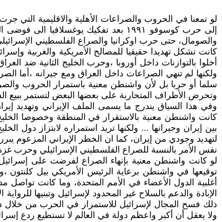
إلى حرب كوسوفو ١٩٩١ بعد تفكيك يوغسلاف
والصومال، حتى حرب اوكرانيا والصراع الفلسطيني الإسرائيلي 
ولكنها لم تنهي الصراعات داخل العراق ومع جيرانه ،أما ال
سلما أو حربا بل لأن واشنطن معنية باستمرار الحروب والصرا
وتحرض الأطراف المتحاربة على بعضها البعض لتستمر ببيع ا
وفي هذا السياق يندرج ما يسمى الملف الإيراني وتهديد إير
كانت واشنطن معنية بالاستقرار في المنطقة وخصوصا الخليج 
بين إيران وجيرانها ... ولكنها تريد استمراره لابتزاز دول ال
لتهديد وجودي من إيران، كما ان الخطر الإيراني المزعوم يبرر
نفس الأمر بالنسبة للصراع الفلسطيني الإسرائيلي وحرب غزة ال
توقيعها في واشنطن برعاية الرئيس الأمريكي بيل كلنتون ،
أغلبية الدول الأعضاء في الأمم المتحدة، وما كانت تواصل م
الإبادة والدعم بالسلاح غير المحدود لإسرائيل وتبنيها للروا
ذلك فسح المجال لإسرائيل للاستمرار في الحرب من خلال د
ولا يعقل أن أكبر واعظم دولة في العالم لا تستطيع ردع إسرائ