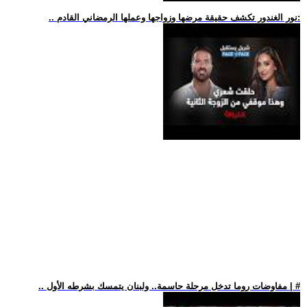
.. نور الغندور تكشف حقيقة مرضها وزواجها وعملها الرمضاني القادم:
.. مفاوضات روما تدخل مرحلة حاسمة.. ولبنان يتمسك بشرطه الأول | #