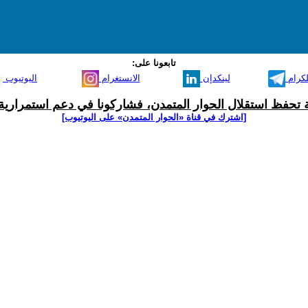
تابعونا على:
لكرام
لينكدإن
الانستغرام
اليوتيوب
ية تحفظ استقلال الحوار المتمدن، فشاركونا في دعم استمرارية 
[اشترك في قناة ‫«الحوار المتمدن» على اليوتيوب]