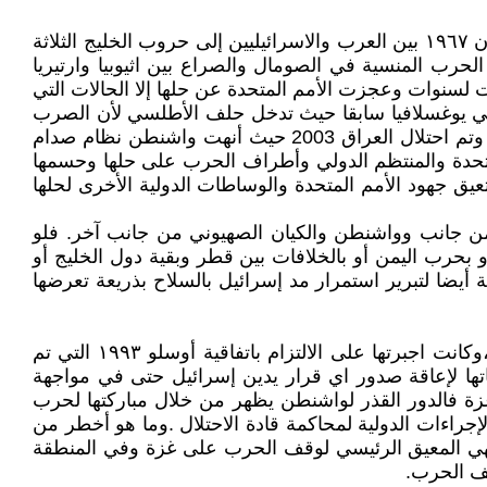
لو تمعنا في الحروب والصراعات الأهلية والاقليمية التي جرت خلال الخمسين سنة الأخيرة على أقل تقدير ،من حرب حزيران ١٩٦٧ بين العرب والاسرائيليين إلى حروب الخليج الثلاثة
ن الى الحرب المنسية في الصومال والصراع بين اثيوبيا وارتيريا
 لسنوات وعجزت الأمم المتحدة عن حلها إلا الحالات التي
شكل تهديدا حقيقيا للمصالح الأمريكية والغربية وإسرائيل كما جرى في الحرب داخل أوروبا (حرب كوسوفو) ١٩٩٩ في يوغسلافيا سابقا حيث تدخل حلف الأطلسي لأن الصرب
أخلوا بالتوازنات داخل أوروبا ،وحرب الخليج الثانية ضد العراق 1991 عندما استهدف نظام صدام حسين إسرائيل بالصواريخ وتم احتلال العراق 2003 حيث أنهت واشنطن نظام صدام
متحدة والمنتظم الدولي وأطراف الحرب على حلها وحسمها
ق جهود الأمم المتحدة والوساطات الدولية الأخرى لحلها
 من جانب وواشنطن والكيان الصهيوني من جانب آخر. فلو
بحرب اليمن أو بالخلافات بين قطر وبقية دول الخليج أو
ة أيضا لتبرير استمرار مد إسرائيل بالسلاح بذريعة تعرضها
لو كانت واشنطن معنية بإنهاء الصراع لفرضت على إسرائيل تنفيذ قراري مجلس الأمن ٢٤٢ لعام ١٩٦٧و ٣٣٨ لعام ١٩٧٣،وكانت اجبرتها على الالتزام باتفاقية أوسلو ١٩٩٣ التي تم
تها لإعاقة صدور اي قرار يدين إسرائيل حتى في مواجهة
غزة فالدور القذر لواشنطن يظهر من خلال مباركتها لحرب
لإجراءات الدولية لمحاكمة قادة الاحتلال .وما هو أخطر من
هي المعيق الرئيسي لوقف الحرب على غزة وفي المنطقة
قف الحرب.