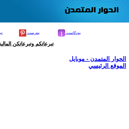
بودكاست
بنترست
تي
تبرعاتكم وتبرعاتكن المال
الحوار المتمدن - موبايل
الموقع الرئيسي