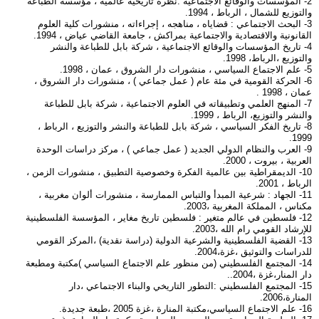
2- المؤسسات والوقائع الاجتماعية :نظرة تاريخية عالمية ، مؤسسة الطباعة
والتوزيع للشمال ، الرباط ، 1994.
3- البحث الاجتماعي : قضاياه ، مناهجه ، إجراءاته ، منشورات كلية العلوم
القانونية والاقتصادية والاجتماعية بمراكش ، جامعة القاضي عياض ، 1994.
4- تاريخ المؤسسات والوقائع الاجتماعية ، شركة بابل للطباعة والنشر
والتوزيع ،الرباط، 1998.
5- علم الاجتماع السياسي ، منشورات دار الشروق ، عمان ، 1998.
6- الحركة القومية في مئة عام ( عمل جماعي ) ، منشورات دار الشروق ،
عمان ، 1998 .
7- المنهج العلمي وتطبيقاته في العلوم الاجتماعية ، شركة بابل للطباعة
والنشر والتوزيع، الرباط ، 1999.
8- تاريخ الفكر السياسي ، شركة بابل للطباعة والنشر والتوزيع ، الرباط ،
1999.
9- العرب والنظام الدولي الجديد ( عمل جماعي ) ، مركز دراسات الوحدة
العربية ، بيروت ، 2000.
10- الديمقراطية بين عالمية الفكرة وخصوصية التطبيق ، منشورات الزمن ،
الرباط ، 2001.
11- الجهاد : شرعية المبدأ والتباس الممارسة ، منشورات ألوان مغربية ،
مكناس ، المملكة المغربية ،2003.
12- فلسطين في عالم متغير : فلسطين تاريخ مغاير ، المؤسسة الفلسطينية
للإرشاد القومي رام الله ،2003.
13- القضية الفلسطينية والشرعية الدولية (دراسة نقدية) ،المركز القومي
للدراسات والتوثيق ،غزة،2004.
14- المجتمع الفلسطيني (من منظور علم الاجتماع السياسي )مكتبة ومطبعة
دار المنار،غزة ،2004..
15- المجتمع الفلسطيني :التطور التاريخي والبناء الاجتماعي ،دار
المنارة،2006.
16- علم الاجتماع السياسي،مكتبة المنارة ،غزة 2005 ،طبعة جديدة.