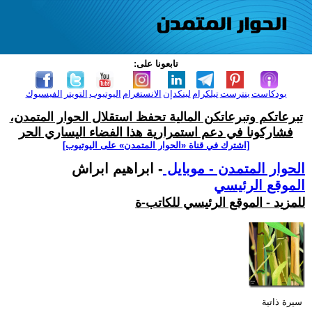
تابعونا على:
بودكاست
بنترست
تيلكرام
لينكدإن
الانستغرام
اليوتيوب
التويتر
الفيسبوك
تبرعاتكم وتبرعاتكن المالية تحفظ استقلال الحوار المتمدن،
فشاركونا في دعم استمرارية هذا الفضاء اليساري الحر
[اشترك في قناة ‫«الحوار المتمدن» على اليوتيوب]
الحوار المتمدن - موبايل
- ابراهيم ابراش
الموقع الرئيسي
للمزيد - الموقع الرئيسي للكاتب-ة
سيرة ذاتية