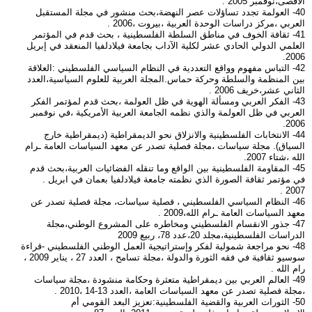
الأقصى،نوفمبر 2005 .
40- العولمة تجدد تساؤلات عصر النهضة،بحث منشور في مجلة المستقبل
العربي ،مركز دراسات الوحدة العربية ،بيروت ،2006 .
41- ثقافة الخوف في مناطق السلطة الفلسطينية ، بحث قدم في المؤتمر
العلمي الدولي الحادي عشر لكلية الآداب بجامعة فيلادلفيا المنعقد في إبريل
2006.
42- التباس مفهوم وواقع التعددية في النظام السياسي الفلسطيني :العلاقة
بين المنظمة والسلطة وحركة حماس.المجلة العربية للعلوم السياسية،العدد
الثاني عشر،خريف 2006 .
43- الفكر العربي ومسألة الهوية في ظل العولمة ،بحث قدم لمؤتمر الفكر
العربي في ظل العولمة والذي نظمه الجامعة العربية الأمريكية ،في نوفمبر
2006.
44- الانتخابات الفلسطينية والانزلاق نحو الديمقراطية (ديمقراطية خارج
السياق). مجلة سياسات ،مجلة فصلية تصدر عن معهد السياسات العامة ـرام
الله ،شتاء 2007.
45- المقاومة الفلسطينية بين الواقع وما تنقله الفضائيات العربية،بحث قدم
في مؤتمر ثقافة الصورة الذي نظمته جامعة فيلادلفيا بعمان في ابريل .
2007 .
46- النظام السياسي الفلسطيني ، فصلية سياسات، مجلة فصلية تصدر عن
معهد السياسات العامة ـرام الله،2009 .
47- جذور الانقسام الفلسطيني ومخاطره على المشروع الوطني،مجلة
الدراسات الفلسطينية،مجلد 20،عدد 78، ربيع 2009
48- نحو مراجعة شمولية لفكر وإستراتيجية العمل الوطني الفلسطيني -قراءة
سوسيو ثقافية في فقه الثورة والدولة ،مجلة تسامح ، العدد 27 ، يناير 2009 ،
رام الله .
49- العالم العربي بين ديمقراطية متعثرة وحكامة منشودة ،مجلة سياسات
،مجلة فصلية تصدر عن معهد السياسات العامة ،العدد 13-14 ،2010 .
50- الثورات العربية والقضية الفلسطينية:تعزيز البعد القومي أم