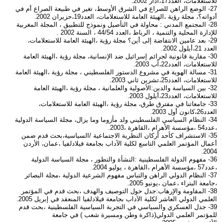
للاستعلامات، العدد17،آذار 2002.
27- الوضع الراهن للصراع في الشرق الأوسط، تغير في طبيعة الصراع أم في
أدواته؟، مجلة رؤية ،الهيئة العامة للاستعلامات، العدد19،حزيران 2002.
28- المجتمع المدني : محاولة في التأصيل ونموذج للتطبيق ، المجلة المغربية
للإدارة المحلية والتنمية ، الرباط ،العدد 44/54 ، السنة 2002 .
29- بعد عامين الانتفاضة إلى أين؟ مجلة رؤية ،الهيئة العامة للاستعلامات،
العدد 21،أيلول 2002.
30- مقاربة قانونية لجرائم إسرائيل ضد الإنسانية، مجلة رؤية ،الهيئة العامة
للاستعلامات، العدد22،آب 2003.
31- مسالة الهوية في مشروع الدستور الفلسطيني ، مجلة رؤية ،الهيئة العامة
للاستعلامات، العدد25،تشرين ثاني 2003.
32- بين السياسة والدين:الأصولية والعلمانية ، مجلة رؤية ،الهيئة العامة
للاستعلامات، العدد23،أيلول 2003.
33- جامعاتنا في مفترق طرق، مجلة رؤية ،الهيئة العامة للاستعلامات،
العدد26،كانون أول 2003.
34- النظام السياسي الفلسطيني ولد مأزوما وما يزال، مجلة السياسة الدولية
،عدد54 ،مؤسسة الأهرام ،القاهرة ،2003.
35- الاستشراف كأحد أركان النظرية الاجتماعية /السياسية،بحث قدم ضمن
أعمال المؤتمر العلمي التاسع لكلية الآداب بجامعة فيلادلفيا ،عمان، الأردن
2004.
36- مفهوم الدولة الفلسطينية :النشأة والتطور ، مجلة السياسة الدولية
،عدد57 ،مؤسسة الأهرام ،القاهرة ، يوليو 2004.
37- النظام الدولي الراهن والتباس مفهوم الشرعية الدولية ،مجلة البصائر
،جامعة البتراء ،عمان ،يونيو 2005.
38- المقاومة والإرهاب:جدل حول التوصيف والهدف ،بحث قدم في المؤتمر
العلمي الدولي العاشر لكلية الآداب بجامعة فيلادلفيا المنعقد في إبريل 2005.
39- جدل العسكري والسياسي في التجربة السياسية الفلسطينية ،بحث قدم
للمؤتمر العلمي الدولي(ذاكرة وطن ومسيرة شعب ) في جامعة