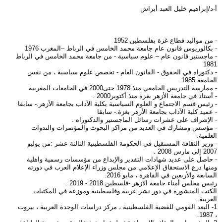
أ-د/إبراهيم خليل العبد أبراش
- من مواليد قطاع غزة بفلسطين 1952
- بكالوريوس قانون عام جامعة محمد الخامس في الرباط –المغرب 1976
- ماجستير قانون عام – علوم سياسية - من جامعة محمد الخامس في الرباط
1981
- دكتوراه في الحقوق - القانون العام - تخصص علوم سياسية ، من نفس
الجامعة 1985.
- ممارسة التدريس الجامعي منذ 1978 حتى2000 في الجامعات المغربية
- أستاذ في جامعة الأزهر بغزة منذ أكتوبر2000 .
- رئيس قسم الاجتماع و العلوم السياسية بكلية الآداب بجامعة الأزهر.- سابقا
- عميد كلية الآداب بجامعة الأزهر بغزة.- سابقا
- الإشراف على عشرات رسائل الماجستير والدكتوراه .
- مؤسس ومشارك في العديد من مراكز البحوث والمؤتمرات والندوات
العلمية.
- وزير الثقافة المستقيل في الحكومة الفلسطينية الثالثة عشر :من يوليو
2007 إلى مارس 2008 .
- حاصل على عديد شهادات التقدير والإبداع من مؤسسات رسمية واهلية
ومنها درع الاستحقاق الإعلامي من مجلس وزراء الإعلام العرب في دورته
السابعة والأربعين في القاهرة ، مايو 2016.
رئيس مجلس أمناء جامعة الازهر -فلسطين 2018 - 2019 .
الكتب المنشورة في دور نشر عربية وفلسطينية وموزعة في المكتبات
العربية.
1- البعد القومي للقضية الفلسطينية ، مركز دراسات الوحدة العربية ، بيروت
، 1987.