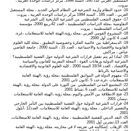
المستقبل العربي عدد 180، السنة 1994، مركز دراسات الوحدة العربية ،
بيروت.
16- حدود النظام وأزمة الشرعية في النظام الدولي الجديد ، مجلة المستقبل
العربي ، العدد 185 ، السنة 1994 مركز دراسات الوحدة العربية ، بيروت.
17- حقوق الشعب الفلسطيني من الشرعية التاريخية إلى الشرعية
التفاوضية ،مجلة الدراسات الفلسطينية ، العدد 42،ربيع 2000، مؤسسة
الدراسات الفلسطينية ، بيروت.
18- المشروع القومي العربي ،مجلة رؤية،الهيئة العامة للاستعلامات ،غزة،
العدد 4 كانون أول 2000.
19- الديمقراطية بين عالمية الفكرة وخصوصية التطبيق ، مجلة كلية العلوم
القانونية والاقتصادية والاجتماعية ، العدد 15 ، السنة 2000 ، جامعة القاضي
عياض ، مراكش.
20- لماذا لم يتم تفعيل قرارات الشرعية الدولية حول القضية الفلسطينية؟ :
الشرعية الدولية ورهانات القوة ، المجلة المغربية للقانون والسياسة
والاقتصاد ، العدد 33/34 السنة 2000 ، كلية العلوم القانونية والاقتصادية
والاجتماعية بالرباط .
21- مفهوم الدولة في المواثيق الفلسطينية ،مجلة رؤية ،الهيئة العامة
للاستعلامات ،غزة،عدد 5 ،كانون ثاني 2001.
22- المجتمع المدني الفلسطيني :من الثورة على الدولة ،مجلة رؤية ،الهيئة
العامة للاستعلامات، العدد 6 ،شباط 2001.
23- فتح الانطلاقة بين الأمس واليوم ،مجلة رؤية ،الهيئة العامة للاستعلامات
،نيسان 2001.
24- قرارات الشرعية الدولية حول القضية الفلسطينية:بين التآمر الخارجي
والتقصير الداخلي ، مجلة رؤية ،الهيئة العامة للاستعلامات، العدد12 ،أيلول
2001.
25- البعد الديني للقضية الفلسطينية ، مجلة رؤية ،الهيئة العامة للاستعلامات،
العدد 13،تشرين أول 2001.
26- الإرهاب :إشكاليته في تعريفه لا في محاربته، مجلة رؤية ،الهيئة العامة