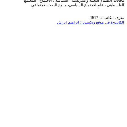
مجالات الاهتمام البحثية والتدريسية : السياسة ، الاجتماع ، المجتمع
الفلسطيني ، علم الاجتماع السياسي، مناهج البحث الاجتماعي
معرف الكاتب-ة: 1517
الكاتب-ة في موقع ويكيبيديا : ابراهيم ابراش