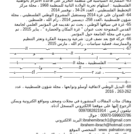
63- المشاركة السياسية في منظمة التحرير على قاعدة الالتزام بالوطنية
الفلسطينية : استلهام تجربة الولادة الثانية للمنظمة 1968 ، مجلة مركز
التخطيط الفلسطيني ، العدد 24-34 ، نوفمبر 2014 .
64- العدوان على غزة 2014 ومستقبل المشروع الوطني الفلسطيني ، مجلة
شؤون فلسطينية ،العدد 258، ديسمبر 2014 ، رام الله ، فلسطين .
65- غزة في سياقها الوطني ، بحث تم تقديمه في المؤتمر العلمي لجامعة
القدس المفتوحة تحت عنوان " غزة المكان والحضارة " ، يناير 2015 ، تم
نشره في مجلة الجامعة حول المؤتمر.
66- حركة فتح بعد نصف قرن: شرعية وديمومة الفكرة وتعثر التنظيم
والممارسة، فصلية سياسات ، رام الله ، مارس 2015 .
67- ﺗ--------------ﺼ--------------ﻮ--------------ﻳ--------------ﺐ-------------- اﻟ-------------
-ﺒ--------------ﻌ--------------ﺪ-------------- اﻟ--------------ﻘ--------------ﻮ--------------ﻣ----
----------ﻲ-------------- ﻟ--------------ﻠ--------------ﻘ--------------ﻀ--------------ﻴ----------
----ﺔ-------------- الفلسطينية ، مجلة اﻟ--------------ﺴ--------------ﻴ--------------ﺎ------
--------ﺳ--------------ﺔ-------------- اﻟ--------------ـﺪ--------------وﻟ--------------ـﻴ---------
-----ـﺔ-------------- ، عدد ٢--------------٠--------------٢--------------، أﻛ--------------ﺘ----
----------ﻮ--------------ﺑ--------------ﺮ-------------- ٢--------------٠--------------١-----------
---٥-------------- .
68- البديل الوطني لاتفاقية أوسلو وتوابعها ، مجلة شؤون فلسطينية ، عدد
262-263 ، 2016
وهناك مئات المقالات المنشورة في مجلات وصحف ومواقع الكترونية ويمكن
الرجوع إليها على موقعنا الالكتروني المسجل أدناه.
تيلفون أرضي : 0097082821914
00970-599603786 : جوال
ibrahemibrach1@gmail.com
:البريد الالكتروني
ibrahem-ibrach@hotmail.com
www. palnation.org: الشخصي الموقع