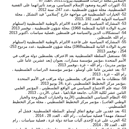
الإسلامي،مجلة دراسات فلسطينية،بيروت،2011 ،العدد 87 .
51- الثورات العربية وصعود الإسلام السياسي، ورصد تأثيراتهما على القضية
الفلسطينية، مجلة شؤون فلسطينية ،عدد 247، سنة 2012 .
52- الخيارات الفلسطينية في مواجهة خارج "إسلامي" قيد التشكل ، مجلة
السياسة الدولية العدد 192 ،2013
53- المشاركة السياسية على قاعدة الالتزام بالوطنية الفلسطينية (استلهام
تجربة الولادة الثانية للمنظمة 1968) ،مجلة شؤون فلسطينية ، نوفمبر 2013
54- استشكالات الدين والسياسة في فلسطين ،فصلية سياسات ،أكتوبر 2013
،رام الله ،فلسطين .
55- المشاركة السياسية على قاعدة الالتزام بالوطنية الفلسطينية (استلهام
تجربة الولادة الثانية للمنظمة1968) مجلة شؤون فلسطينية ،عدد مزدوج 253-
254 ، نوفمبر 2013
56- مستقبل السلطة الفلسطينية بعد الاعتراف بفلسطين دولة مراقب في
الأمم المتحدة ،مؤتمر مؤسسة مسارات، بعنوان (بعد عشرين عاما على
مؤتمر مدريد) ، رام الله – غزة ،نوفمبر 2013 .
57- بعد عشرين عاما على أوسلو ، مؤتمر مؤسسة الدراسات الفلسطينية ،
رام الله – غزة ، 2013 .
58- متطلبات ما بعد الاعتراف بفلسطين دولة مراقب في الأمم المتحدة
،مؤتمر مركز التخطيط الفلسطيني ،غزة ،24 يونيو 2013 .
59- تبيئة علم الاجتماع السياسي في الواقع الفلسطيني ، المؤتمر العلمي
الثامن عشر لكلية الآداب ،جامعة فيلادلفيا ، عمان ،الأردن ، 2013 .
60- النظام السياسي الفلسطيني (الأزمة والخيارات المطروحة والخيار
الوطني الغائب) ، مؤتمر مركز التخطيط الفلسطيني ، مجلة مركز التخطيط
الفلسطيني .
61- بعد عقدين على توقيع اتفاق أوسلو :السلطة الفلسطينية: فشل أم
استنفاد مهمة؟ فصلية سياسات ، رام الله ، العدد 28 ، 2014 .
62- الحرب على غزة كإحدى آليات صناعة دولة غزة ، فصلية سياسات ، رام
الله ، العدد 39 ، 2014 .