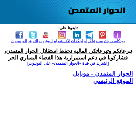
تابعونا على:
بودكاست
بنترست
تيلكرام
لينكدإن
الانستغرام
اليوتيوب
التويتر
الفيسبوك
تبرعاتكم وتبرعاتكن المالية تحفظ استقلال الحوار المتمدن،
فشاركونا في دعم استمرارية هذا الفضاء اليساري الحر
[اشترك في قناة ‫«الحوار المتمدن» على اليوتيوب]
الحوار المتمدن - موبايل
الموقع الرئيسي