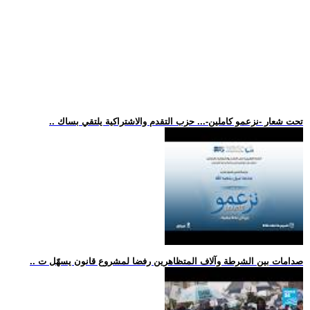
.. تحت شعار -نزعمو كاملين-... حزب التقدم والاشتراكية يلتقي بساك
.. صدامات بين الشرطة وآلاف المتظاهرين رفضا لمشروع قانون يسهّل ت