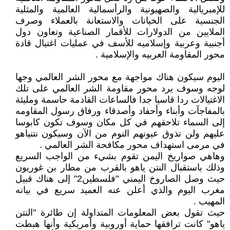
للإمبريالية والصهيونية والرأسمالية العالمية والمثلية
الجنسية على الخيانات والاستعانة بالعملاء وصرف
الملايين من الدولارات للأقمار الصناعية وتعاون دول
أجنبية وعربية وإسلاميه للأسف في عمليات اغتيال قادة
محور المقاومة العربيه والإسلامية .
اليوم سيكون هناك مواجهة مع محور الشر العالمي وجها
لوجه وسوف يرد محور مقاومة الشر العالمي على تلك
الاغتيالات ردا قاسيا جدا فالساعات القادمة حاسمة ومليئة
بالمفاجآت وأبناء وأحفاد وأصدقاء ورفاق رسول المقاومه
إلى السماء تلاحقهم في كل مكان وسوف تكون كابوسا
عليهم ولن تذوق عيونهم النوم من الآن وسيكون نتنياهو
في مرمى استهداف محور مكافحة الشر العالمي .
وهاهي صواريخ اليمن تقوم بشيء من الواجب السريع
وذلك باستقبال النتن ياهو بالقرب من مطار بن غوريون
حيث وصل الصاروخ اليمني "فلسطين2" إلى هناك قبيل
مغرب اليوم والذي أعلن عنه العميد سريع في بيانه
المهيب .
حيث تقول بعض المعلومات المتداولة إن طائرة "النتن
ياهو" كانت ترافقها حماية أوروبية وأمريكية وأنها هبطت