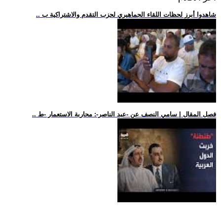
.. شاهدوا أبرز لحظات اللقاء الجماهيري لحزب التقدم والاشتراكية ب
.. فصل المقال | سامي النصف عن -عبد الناصر-: محاربة الاستعمار -ط