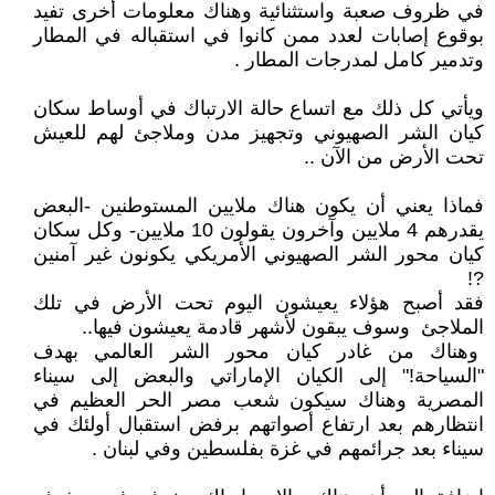
في ظروف صعبة واستثنائية وهناك معلومات أخرى تفيد
بوقوع إصابات لعدد ممن كانوا في استقباله في المطار
وتدمير كامل لمدرجات المطار .
ويأتي كل ذلك مع اتساع حالة الارتباك في أوساط سكان
كيان الشر الصهيوني وتجهيز مدن وملاجئ لهم للعيش
تحت الأرض من الآن ..
فماذا يعني أن يكون هناك ملايين المستوطنين -البعض
يقدرهم 4 ملايين وآخرون يقولون 10 ملايين- وكل سكان
كيان محور الشر الصهيوني الأمريكي يكونون غير آمنين
?!
فقد أصبح هؤلاء يعيشون اليوم تحت الأرض في تلك
الملاجئ وسوف يبقون لأشهر قادمة يعيشون فيها..
وهناك من غادر كيان محور الشر العالمي بهدف
"السياحة!" إلى الكيان الإماراتي والبعض إلى سيناء
المصرية وهناك سيكون شعب مصر الحر العظيم في
انتظارهم بعد ارتفاع أصواتهم برفض استقبال أولئك في
سيناء بعد جرائمهم في غزة بفلسطين وفي لبنان .