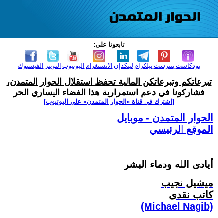
تابعونا على:
بودكاست
بنترست
تيلكرام
لينكدإن
الانستغرام
اليوتيوب
التويتر
الفيسبوك
تبرعاتكم وتبرعاتكن المالية تحفظ استقلال الحوار المتمدن،
فشاركونا في دعم استمرارية هذا الفضاء اليساري الحر
[اشترك في قناة ‫«الحوار المتمدن» على اليوتيوب]
الحوار المتمدن - موبايل
الموقع الرئيسي
أيادى الله ودماء البشر ‏
ميشيل نجيب
كاتب نقدى
(Michael Nagib)