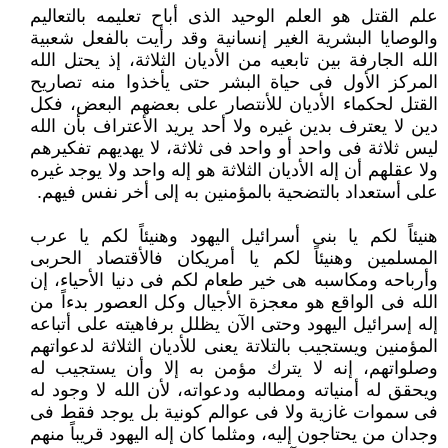
علم القتل هو العلم الوحيد الذى أباح تعليمه بالتعاليم
والوصايا البشرية الغير إنسانية وقد رأيت بالفعل شعبية
الله الجارفة بين تابعيه من ‏الأديان الثلاثة، إذ يحتل الله
المركز الأول فى حياة البشر حتى يأخذوا منه تصاريح
القتل لحكماء الأديان للأنتصار على بعضهم البعض، ‏فكل
دين لا يعترف بدين غيره ولا أحد يريد الأعتراف بأن الله
ليس ثلاثة فى واحد أو واحد فى ثلاثة، لا يهديهم تفكيرهم
ولا عقلهم أن إله ‏الأديان الثلاثة هو إله واحد ولا يوجد غيره
على أستعداد بالتضحية بالمؤمنين به إلى أخر نفس فيهم.‏
هنيئاً لكم يا بنى أسرائيل اليهود وهنيئاً لكم يا عرب
المسلمين وهنيئاً لكم يا أمريكان فالأقتصاد الحربى
وأرباحه ومكاسبه هى خير طعام ‏لكم فى دنيا الأحياء، إن
الله فى الواقع هو معجزة الأجيال وكل العصور بدءاً من
إله إسرائيل اليهود وحتى الآن يظلل برفاهيته على أتباعه
‏المؤمنين ويستجيب بالتلاتة يعنى للأديان الثلاثة لدعواتهم
وصلواتهم، إنه لا يترك مؤمن به إلا وأن يستجيب له
ويحقق له أمنياته ‏ومطالبه ودعواته، لأن الله لا وجود له
فى سموات غازية ولا فى عوالم كونية بل يوجد فقط فى
وجدان من يحتاجون إليه، ومثلما كان إله ‏اليهود قريباً منهم