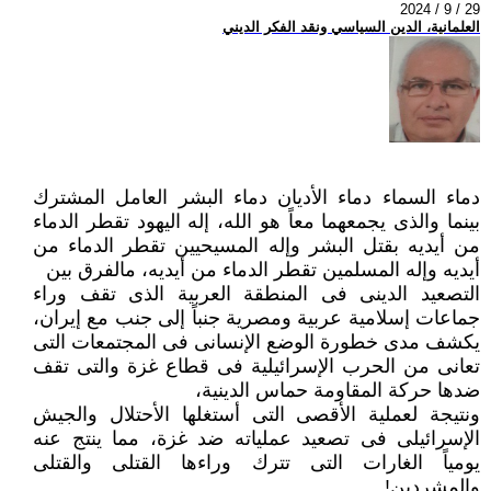
2024 / 9 / 29
العلمانية، الدين السياسي ونقد الفكر الديني
دماء السماء دماء الأديان دماء البشر العامل المشترك
بينما والذى يجمعهما معاً هو الله، إله اليهود تقطر الدماء
من أيديه بقتل البشر ‏وإله المسيحيين تقطر الدماء من
أيديه وإله المسلمين تقطر الدماء من أيديه، مالفرق بين ‏
التصعيد الدينى فى المنطقة العربية الذى تقف وراء
جماعات إسلامية عربية ومصرية جنباً إلى جنب مع إيران،
يكشف مدى خطورة ‏الوضع الإنسانى فى المجتمعات التى
تعانى من الحرب الإسرائيلية فى قطاع غزة والتى تقف
ضدها حركة المقاومة حماس الدينية،
ونتيجة لعملية الأقصى التى أستغلها الأحتلال والجيش
الإسرائيلى فى تصعيد عملياته ضد غزة، مما ينتج عنه
يومياً الغارات التى تترك ‏وراءها القتلى والقتلى
والمشردين!‏