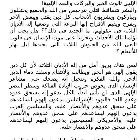
الإلهى ثالوث الخير والبركات والنعم الإلهية! ‏
والبشر تتساقط قتلى بترخيص من الله والجميع يحتفلون
ويباركون ويشربون الأنخاب، كل دين يقتل ويبغض الآخر
ويفرح ويقيم الأفراح ‏إنها النزعة التى وضعها إله الأديان
الثلاثة فى عقولهم، ما الجديد فى ذلك؟؟ هل يجب أن
تؤلمنا تلك الأحداث وتحزننا على موت الإنسان ‏فى قلوب
تابعى الله من الجيوش الثلاث التى يجندها ليل نهار
للأنتقام ؟ ‏
ليس هناك بريق أمل من إله الأديان الثلاثة لأن كل دين
يقول إلهى هو الحق ويطالب بالأنتقام وسفك دماء الدين
الآخر، والله الفكرة ‏ونتخيل أنه يضحك على مشاعر
الإنسان الذى يخوض حروب الإبادة الفتاكة وينتظر النصر
الإلهى الذى لن يأتى أبداً، الكل يدعو إله ‏بسحق عدوه
وعدو الله: فاليهود الإسرائيليين يدعون إلههم ليساعدهم
على سحق عدوهم والأنتصار عليه، والمسلمين العرب
يدعون ‏إلههم ليساعدهم على سحق عدوهم والأنتصار
عليه، والأمريكان المسيحيين يدعون إلههم ليساعدهم
على سحق عدوهم والأنتصار عليه.‏
‏ ‏