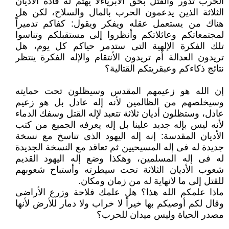
الحرب تدور والقتل بحق الأبرياءلا يهتم له قادة الاديان
الثلاثة الذين يدعمون الحرب بالمال والسلاح، لكن هل
هناك من يستعمل عقله ‏ويفكر ويقول: كفاكم تدميراً
لمجتمعاتكم وعائلاتكم وأنظروا إلى مستقبلكم وتناسوا
تلك الفكرة الإلهية التى ستدمر حياكم كل يوم، هل
‏تريدون العدالة أم تريدون الأنتقام والإله الفكرة ينتظر
نتائج ذكاءكم وعبقريتكم القتالية؟
إن الله هو زعيمهم المقدس وسيظلون تحت حمايته
وسيخلصهم من الظالمين لأنه إله عادل بل هو زعيم
عادل، وستظلون أديان ثلاثة ‏تتعبد لإله القتل وسفك الدماء
لأنه ليس بإله جديد علينا بل إله يعرفه الجميع من كتب
الأديان المقدسة: إنه إله اليهود الذى تناسخ مع ‏نسخة
جديدة له فى إله المسيحيين ثم تعاقد مع النسخة الجديدة
له فى إله المسلمين، وهكذا وضع إله اليهود القديم
شعوب الأديان ‏الثلاثة تحت سيطرته وأستباح شعوبهم
للقتل إلى ما لانهاية له من زمان ومكان.‏
ماذا علمكم الله هذا؟ هل علمك فلاحة وزرع الأراضى
وقال لكم أوصيكم بها خيراً لا خراب ولا دمار للأرض لأنها
مصدر الحياة وليس ‏ميدان للحرب؟