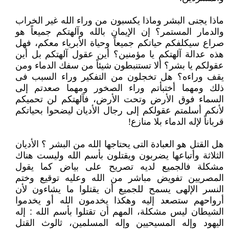
ماذا يجنى البشر وماذا يكسبون من وراء الله غير الخراب
والدمار المستمر؟ إن الإيمان بالله وآلهتكم جميعاً هو
صراع سيكلفكم حياتكم ‏جميعاً وحياة الأبرياء معكم، فهل
هذه عدالة آلهتكم يا مؤمنين؟ أين عقول آلهتكم بل أين
عقولكم يا بشر؟ ألا تستنبطون شيئاً من سفك ‏الدماء ومن
يقف وراءه؟ هل تخجلون من التفكير وراء السبب فى
ذلك ومهما أختبأتم وراء الصخور ومهما صعدتم إلى
السماء فوق ‏الأرض وتحت الأرض، فآلهتكم لن تحميكم
لأنكم أسلمتم عقولكم إلى رجال الأديان ليضحوا بحياتكم
قرباناً لإله الدماء بلا منازع!‏
هل القتل هو العبادة التى يحتاجها الله من البشر ؟ الأديان
الثلاثة وأتباعها يضربون ويقتلون بأسم الله وليست هناك
مشكلة فالجميع لديه ‏تصريح على بياض كما يقول
المصريين تفويض مباشر من الله وعليه توقيع وختم
النسر الإلهى يسمح للجميع أن يقتلوا ما يشاءون لأن
‏أرواحهم ستصعد إليه وهكذا يخدمون الله أو يخدموا
الشيطان ليس مشكلة، المهم أن تقتلوا بأسم الله : إله
اليهود وإله المسيحيين وإله ‏المسلمين، ثالوث القتل