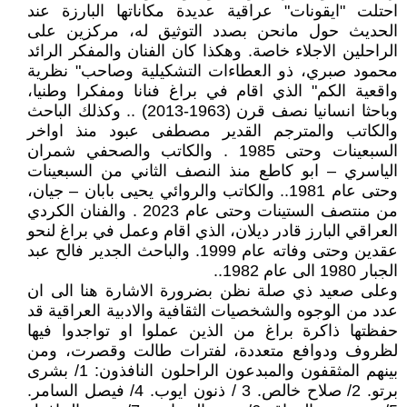
احتلت "ايقونات" عراقية عديدة مكاناتها البارزة عند
الحديث حول مانحن بصدد التوثيق له، مركزين على
الراحلين الاجلاء خاصة. وهكذا كان الفنان والمفكر الرائد
محمود صبري، ذو العطاءات التشكيلية وصاحب" نظرية
واقعية الكم" الذي اقام في براغ فنانا ومفكرا وطنيا،
وباحثا انسانيا نصف قرن (1963-2013) .. وكذلك الباحث
والكاتب والمترجم القدير مصطفى عبود منذ اواخر
السبعينات وحتى 1985 . والكاتب والصحفي شمران
الياسري – ابو كاطع منذ النصف الثاني من السبعينات
وحتى عام 1981.. والكاتب والروائي يحيى بابان – جيان،
من منتصف الستينات وحتى عام 2023 . والفنان الكردي
العراقي البارز قادر ديلان، الذي اقام وعمل في براغ لنحو
عقدين وحتى وفاته عام 1999. والباحث الجدير فالح عبد
الجبار 1980 الى عام 1982..
وعلى صعيد ذي صلة نظن بضرورة الاشارة هنا الى ان
عدد من الوجوه والشخصيات الثقافية والادبية العراقية قد
حفظتها ذاكرة براغ من الذين عملوا او تواجدوا فيها
لظروف ودوافع متعددة، لفترات طالت وقصرت، ومن
بينهم المثقفون والمبدعون الراحلون النافذون: 1/ بشرى
برتو. 2/ صلاح خالص. 3 / ذنون ايوب. 4/ فيصل السامر.