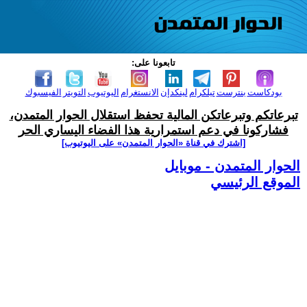
تابعونا على:
بودكاست
بنترست
تيلكرام
لينكدإن
الانستغرام
اليوتيوب
التويتر
الفيسبوك
تبرعاتكم وتبرعاتكن المالية تحفظ استقلال الحوار المتمدن،
فشاركونا في دعم استمرارية هذا الفضاء اليساري الحر
[اشترك في قناة ‫«الحوار المتمدن» على اليوتيوب]
الحوار المتمدن - موبايل
الموقع الرئيسي