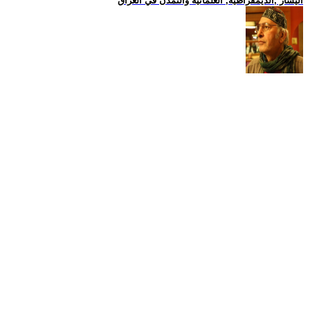
اليسار ,الديمقراطية, العلمانية والتمدن في العراق