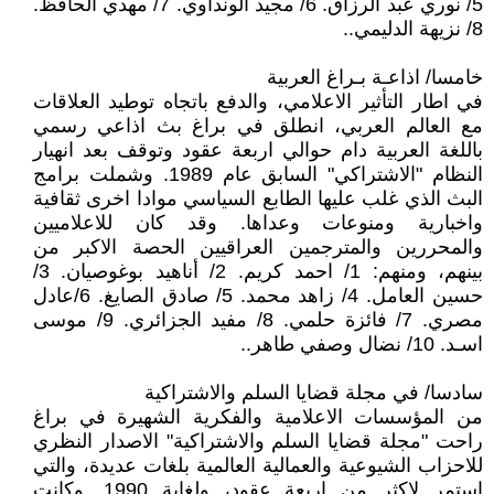
5/ نوري عبد الرزاق. 6/ مجيد الونداوي. 7/ مهدي الحافظ.
8/ نزيهة الدليمي..
خامسا/ اذاعـة بـراغ العربية
في اطار التأثير الاعلامي، والدفع باتجاه توطيد العلاقات
مع العالم العربي، انطلق في براغ بث اذاعي رسمي
باللغة العربية دام حوالي اربعة عقود وتوقف بعد انهيار
النظام "الاشتراكي" السابق عام 1989. وشملت برامج
البث الذي غلب عليها الطابع السياسي موادا اخرى ثقافية
واخبارية ومنوعات وعداها. وقد كان للاعلاميين
والمحررين والمترجمين العراقيين الحصة الاكبر من
بينهم، ومنهم: 1/ احمد كريم. 2/ أناهيد بوغوصيان. 3/
حسين العامل. 4/ زاهد محمد. 5/ صادق الصايغ. 6/عادل
مصري. 7/ فائزة حلمي. 8/ مفيد الجزائري. 9/ موسى
اسـد. 10/ نضال وصفي طاهر..
سادسا/ في مجلة قضايا السلم والاشتراكية
من المؤسسات الاعلامية والفكرية الشهيرة في براغ
راحت "مجلة قضايا السلم والاشتراكية" الاصدار النظري
للاحزاب الشيوعية والعمالية العالمية بلغات عديدة، والتي
استمر لاكثر من اربعة عقود، ولغاية 1990. وكانت