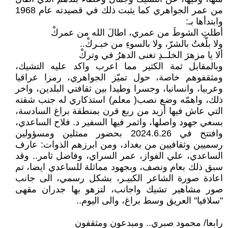
من عمر الجواهري كما يثبت ذلك في قصيدته عام 1968
وابتدأها بـ:
أطلتِ الشوطَ من عمري، اطالَ الله من عمركْ
ولا بلّغتُ بالشرّ، ولا بالسوءِ من خبـركْ..
ألا يا مزهرَ الخلــدِ تغنى الدهرُ في وتركْ
وبالمقابل ثمة الكثير مما اعرب واكد عليه التشيك،
ومثقفوهم خاصة، حول تميّز الجواهري، رمزا عراقيا
وعربيا، وانسانيا، وجسرا وطيدا بين ثقافتي البلدين، واخر
ذلك، واهمّه وضع نصب( معلم) استذكاري له جنب شقته
التي عاش فيها أزيد من ربع قرن بمنطقة براغ السادسة،
بسعي جهود واصلها، واثمر فيها السفير د. فلاح الساعدي،
وافتتح في 2024.6.26 بحضور ممثلين ومسؤولين
رسميين وثقافيين من بغداد، ومن ابرزهم الذوات: عارف
الساعدي، علي الفواز، عمر السراي، وفاضل ثامر.. وقد
سبق ذلك بعام ونصف، وبجهود مماثلة للساعدي ايضا، تم
اعادة صورة الشاعر الكبيـر، بشكل رسمي، الى جانب
صور مشاهير تشيك واجانب، لتزهو بها جدران مقهى
"سلافيا" العريق وسط براغ، والى اليوم..
رابعا/ محمود صبري.. ومبدعون ومثقفون