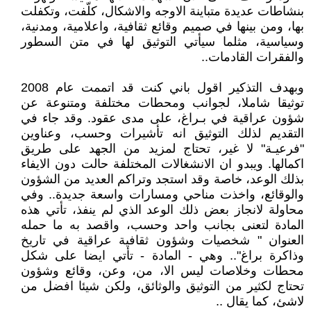
بنشاطات عديدة متباينة الاوجه والاشكال، كلّفت، وتكفلت
بها، ومن بينها في صميم وقائع ثقافية، واعلامية، ومدنية،
وسياسية، مثلما سيأتي التوثيق لها في متن السطور
والفقرات القادمات..
وبهدف التذكير اقول باني كنت قد اتممت عام 2008
توثيقا شاملا، لجوانب ومحطات مختلفة ومتنوعة عن
شؤون عراقية في بـراغ، على مدى عقود. وقد جاء في
التقديم لذلك التوثيق انه تأشيرات وحسب، وعناوين
"فرعيـة" لا غير، تحتاج لمزيد من الجهد على طريق
اكمالها. ويبدو ان الانشغالات المختلفة حالت دون الايفاء
بذلك الوعد، خاصة وقد استجد وتراكم العديد من الشؤون
والوقائع، واخذت مناحي ومسارات واسعة جديدة.. وفي
محاولة لانجاز بعض ذلك الوعد الذي لم ينفذ، تأتي هذه
المادة لتعنى بجانب واحد وحسب، واقصد به ما حمله
العنوان " شخصيات وشؤون ثقافية عراقية في تاريخ
وذاكرة براغ".. وهي - المادة - تأتي ايضا على شكل
محطات وخلاصات ليس الا، من، وعن، وقائع وشؤون
تحتاج لكثير من التوثيق والوثائق، ولكن شيئا افضل من
لاشئ، كما يقال ..