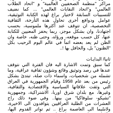
مراكز "منظمة الصحفيين العالمية" و "اتحاد الطلاب
العالمي" و"اتحاد النقابات العالمي" ... كما نضيف
للتسبيبات السابقة لاختيار براغ لهذه الكتابة التوثيقية،
عوامل ودوافع أخرى تحاول هذه التأرخة، الثقافية
التخصصية، ان تتوقف عند أكثرها ملموسية، بحسب
اجتهادنا، وان بشكل موجز، ربما يحفز المعنيين للكتابة
عنها، كل حسب موقعه، ورؤاه، وحتى ظنه، خاصة وان
الظن لم يعد بعضه اثماً في عالم اليوم الرحيب بكل
"الظنون" بل، والحافل بها !..
ثانيا/ البدايـات
كما سبق وتمت الاشارة اليه فان الفترة التي نتوقف
عندها في رصد وتوثيق وقائع وشؤون ثقافية عراقية، وما
تشمله من شخصيات، واسماء ذات صلة، تبتدئ بشكل
رئيس من بعد عام 1958 وقيام الجمهورية في العراق
التي وثقت علاقاتها السياسية والاقتصادية والثقافية،
وغيرها، مع بلدان شرق اوربا، الاشتراكية، وجمهورية
"تشيكو- سلوفاكيا" من بينها.. وفي ضوء ذلك راح
العشرات من الطلبة العراقيين يتوافدون الى الاخيرة،
ولاسّيما الى العاصمة براغ .. ثم تواتر القدوم اليها،