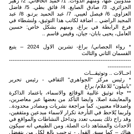
مندوبين عنها، ومنهم الذوات: 1/ حميد الخاقاني. 2/ زهير
الجزائري. 3/ صادق الصايغ. 4/ فائق بطي. 5/ فاضل
العزاوي. 6/ فيصل لعيبي. 7/ عبد الحميد برتـو. 8/ عبد
المجيد الراضي .. اضافة لكاتب هذا التوثيق، ولنشطاء في
فرع الرابطة في براغ، ومنهم بشكل خاص: حسين
العامل، يحيى بابان- جيان، وقيس قاسم ..
* رواء الجصاني/ براغ- تشرين الاول 2024 – يتبع
القسمان الثاني والثالث
--------------------------------------------------------------------
-------------
احــالات .. وتوثيقـــات
* رئيس مركز "الجواهري" الثقافي - رئيس تحرير
"بابيلون" للاعلام/ براغ
** جاء توثيق غالبية الوقائع والاسماء، باعتماد الذاكرة
والمعايشة اصلا، وايضا التأكد من بعضها عبر معاصرين،
واصدقاء معنيين، كما مراجعة نشريات ومصادر محدودة..
ولربما يُلاحظ في التأرخة تكرار لاسماء مبدعين ومثقفين،
وقد راح ذلك بسبب تعدد وتداخل النشاطات والمواقع في
الاحداث والمشاهد ذات الصلة. ومن الطبيعي انه سيكون
هناك – كما سبق القول - ترحيب بالغ لكل من يتفضل