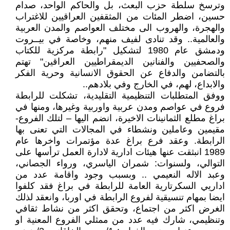
وترسخ سلطة حزب البعث، بل والحاكم الواحد، صدام
حسين، اضطر المئات من المثقفين العراقيين للاغتراب
والهجرة، والهروب الى مختلف العواصم والمدن العربية
والعالمية.. وقد تنادى لفيف منهم، وخاصة في بيــروت
ودمشق عام 1980 لتشكيل "رابطة مركزية للكتاب
والصحفيين والفنانين الديمقراطيين العراقين" تهتم
بالتضامن والدفاع عن الحقوق الانسانية وحرية الفكر
والابداع، لهم، في الخارج وفي بلادهم..
ووفق المتطلبات التنظيمية التقليدية، تشكلت للرابطة
فروع في عواصم ومدن عربية واوربية وغيرها، ومنها في
براغ مطلع الثمانينات الاخيرة، انضم اليها – لتلك الفروع-
مقيمين وعاملين ونشطاء في المجالات التي تعنى بها
الرابطة. وعقد فرع براغ عدة مؤتمرات واخرها عام
1989 انبثقت عنها هيئات ادارية لادارة العمل ترأسها على
التوالي، ولسنوات: شمران الياسري، ورواء الجصاني،
وعبد الاله النعيمي .. وبسبب وجود واقامة عدد من
اداريي السكرتارية العامة للرابطة في براغ فقد كلفوا
ايضا بمهام تنسيقية لفروع الرابطة في اوربا، وانعقد لذلك
الغرض اكثر من اجتماع، وتحقق اكثر من نشاط ثقافي
وتنظيمي، شارك فيه عدد من ممثلي الفروع المعنية او