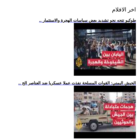
اخر الافلام
.. طوكيو تتجه نحو تشديد بعض سياسات الهجرة والاستثمار
.. الجيش اليمني: القوات المسلحة نفذت عملا عسكريا ضد العناصر الح