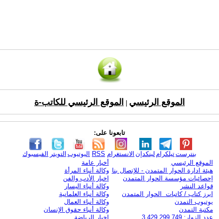
الموقع الرئيسي
الموقع الرئيسي للكاتب-ة
|
تابعونا على:
بنترست
تيلكرام
لينكدإن
الانستغرام
RSS
اليوتيوب
التويتر
الفيسبوك
الموقع الرئيسي
أخبار عامة
هيئة ادارة الحوار المتمدن - للإتصال بنا
وكالة أنباء المرأة
إحصائيات مؤسسة الحوار المتمدن
اخبار الأدب والفن
قواعد النشر
وكالة أنباء اليسار
ابرز كتاب / كاتبات الحوار المتمدن
وكالة أنباء العلمانية
يوتيوب التمدن
وكالة أنباء العمال
مكتبة التمدن
وكالة أنباء حقوق الإنسان
عدد الزوار: 3,429,299,749
اخبار الرياضة