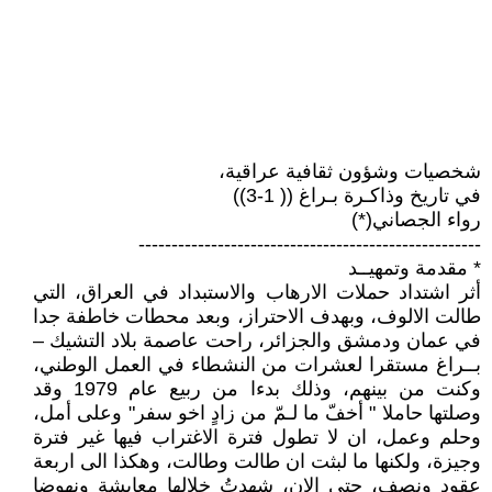
شخصيات وشؤون ثقافية عراقية،
في تاريخ وذاكـرة بـراغ (( 1-3))
رواء الجصاني(*)
----------------------------------------------------
* مقدمة وتمهيــد
أثر اشتداد حملات الارهاب والاستبداد في العراق، التي
طالت الالوف، وبهدف الاحتراز، وبعد محطات خاطفة جدا
في عمان ودمشق والجزائر، راحت عاصمة بلاد التشيك –
بــراغ مستقرا لعشرات من النشطاء في العمل الوطني،
وكنت من بينهم، وذلك بدءا من ربيع عام 1979 وقد
وصلتها حاملا " أخفّ ما لـمّ من زادٍ اخو سفر" وعلى أمل،
وحلم وعمل، ان لا تطول فترة الاغتراب فيها غير فترة
وجيزة، ولكنها ما لبثت ان طالت وطالت، وهكذا الى اربعة
عقود ونصف، حتى الان، شهدتُ خلالها معايشة ونهوضا