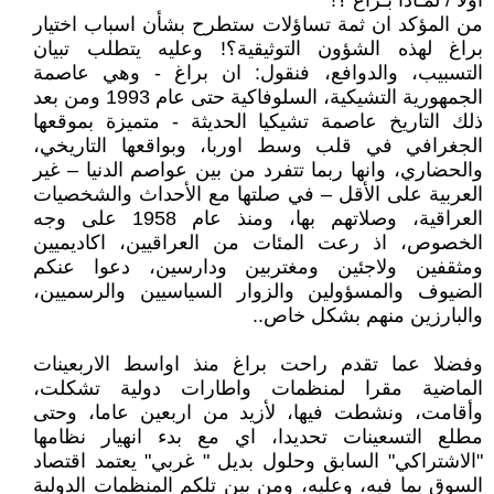
اولا / لمـاذا بـراغ ؟!
من المؤكد ان ثمة تساؤلات ستطرح بشأن اسباب اختيار
براغ لهذه الشؤون التوثيقية؟! وعليه يتطلب تبيان
التسبيب، والدوافع، فنقول: ان براغ - وهي عاصمة
الجمهورية التشيكية، السلوفاكية حتى عام 1993 ومن بعد
ذلك التاريخ عاصمة تشيكيا الحديثة - متميزة بموقعها
الجغرافي في قلب وسط اوربا، وبواقعها التاريخي،
والحضاري، وانها ربما تتفرد من بين عواصم الدنيا – غير
العربية على الأقل – في صلتها مع الأحداث والشخصيات
العراقية، وصلاتهم بها، ومنذ عام 1958 على وجه
الخصوص، اذ رعت المئات من العراقيين، اكاديميين
ومثقفين ولاجئين ومغتربين ودارسين، دعوا عنكم
الضيوف والمسؤولين والزوار السياسيين والرسميين،
والبارزين منهم بشكل خاص..
وفضلا عما تقدم راحت براغ منذ اواسط الاربعينات
الماضية مقرا لمنظمات واطارات دولية تشكلت،
وأقامت، ونشطت فيها، لأزيد من اربعين عاما، وحتى
مطلع التسعينات تحديدا، اي مع بدء انهيار نظامها
"الاشتراكي" السابق وحلول بديل " غربي" يعتمد اقتصاد
السوق بما فيه، وعليه، ومن بين تلكم المنظمات الدولية