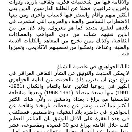
والاقامة فيها من شخصيات فكرية وثقافية بارزة، وذوات
واخرين،عراقيين، فضلا عن الطلبة الدارسين، الذين بقي
الكثير منهم واقام واستقر فيها لاسباب واخرى ومن بينها
الاضطراب السياسي والعنف والحروب التي استمرت في
بلادهم لعقـود مديدة كما هو معروف. وقد كان من بين
الذين نعنيهم شباب من ذوي المواهب والعطاءات
الثقافية، وكذلك ممن تخرج من المعاهد والكليات الادبية
والفنية، وعداها، وتمكنوا من تحصيلهم الاكاديمى، وتميزوا
فيه..
ثالثا/ الجواهري في عاصمة التشيك
لا يمكن الحديث والتوثيق عن الشأن الثقافي العراقي في
براغ دون ان يقترن ذلك بالحديث عن اقامة الجواهري
الكبير في ربوعها لثلاثين عاما بالتمام والكمال (1961-
1991) منها سبعة متصلة (1961-1968) وبعدها متقطعة
تقاسمتها مع براغ : بغداد ودمشق .. ولأن هناك الكثير
الكثير مما كتب، ونشر عن محطات تاريخية وثقافية عن
الجواهري في حاضرة بلاد التشيك، وعاصمتهم، فسنكتفي
في هذه الفقرة على الاقل للتوثيق بان الشاعر العظيم
كتب خلال اقامته ببراغ نحو 30 قصيدة ومقطوعة، عشر
منها، وفيها، عن التشيك وجمال وعطاء بلدهم الذي اطال