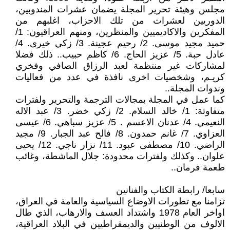
مجلس وهيئة تحرير المجلة يضمان عشرات المندوبين،
الدوريين لعشرات من تلك الاحزاب، اغلبهم من
المفكرين والاكاديميين والمنظرين، ومنهم العراقيون: 1/
حميد مجيد موسى. 2/ رحيم عجينة. 3/ زكي خيرى. 4/
عادل حبة. 5/ عزيز الحاج. 6/ كاظم حبيب.. ذلك فضلا
لمشاركات غير منتظمة لعبد الرزاق الصافي وفخري
كريـم، وشخصيات اخرى نافذة في عدد من فعاليات
وندوات المجلة..
كما عمل في المجلة بمجالات الترجمة والتحرير ولفترات
متفاوتة: 1/ خالد السلام. 2/ زكي خضر. 3/ عبد الاله
النعيمي. 4/ عدنان الاعسم . 5/ عزيز سباهي. 6/ عيسى
العزاوي. 7/ غانم حمدون. 8/ فالح عبد الجبار. 9/ مجيد
الراضي. 10/ مصطفى عبود. 11/ نزار ناجي. 12/ يحيى
علوان.. وكذلك ولفترات محدودة: جلال الماشطة، وغائب
طعمة فرمان..
سابعا/ رابطة الكتاب والفنانين
تزامنا مع تطورات الاوضاع السياسية والعامة في العراق،
اواخر العام 1978 واشتداد العسف والارهاب، الذي طال
الالوف من الوطنيين والديمقراطيين في البلاد العراقية،