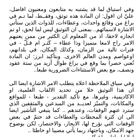
وفي استباق لما قد يشتبه به متابعون ومعنيون افاضل،
عليّ ان اقول: ان المادة هذه توثق، وفقــط، لما تـم في
براغ من وقائع واحداث، وعطاءات، للذوات الذين ستأتي
الاشارة لاسمائهم.. بمعنى ان التوثيق ليس لما لحق، او تم
انجازه لاحقا، اذ من المعلوم ان الكثير من ممن يعنيهم
الامر راح لامعا متميزا وذا عطاء – كَثـر ام قـلّ - في
فترات تالية من الزمان، وكذلك المكان، في بلدانهم،
اوعواصم ومدن العالم الاخرى. وبتأكيد ابرز: ان المادة
تُعنى حصرا بما وقع في براغ طوال أزيد من ستة عقود
ونصف، مع بعض الاستثناءات الضرورية طبعا..
وفي سياق الملاحظة اعلاه يتطلب الامر الاشارة ايضا الى
ان هذا التوثيق خلا من تحديد الالقاب العلمية، او
الاكاديمية، وغيرها، مع تأكيد التقدير - طبعا - للمواقع
والمكانات، والتميّز لعديــد من المبدعين والمثقفين الذي
سترد عنهم الوقفات، وعندهم .. كما ينبغي التأشير ايضا
الى ان كثرة المحطات والعطاءات قد حتمّ في بعض
الوقفات التي نؤرخ لها، الايجاز، والاختصار، لكن بوضوح
جهد الامكان، وباجتهاد ربما يأتي مصيبا او خاطئا ..