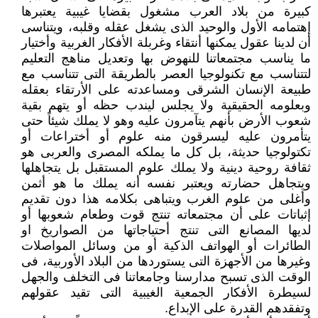
كبيرة من بلاد العرب مشغول بقضايا غيبية يعتبرها
‏إهتمامه الأول والوحيد الذى يشغل عقله وقلبه، ويتناسى
أن لدينا عقول يمكنها أنتقاء وغربلة الأفكار الغربية وأختيار
ما يناسب ‏مجتمعاتنا للنهوض بها وتعديل مناهج التعليم
لتتناسب مع تكنولوجيا العصر بالطريقة التى تتناسب مع
طبيعة الإنسان الشرقى ومساعدته ‏على الأرتقاء بعقله
وبعلومه الحقيقية ولا يجلس ليندب حظه أو يتهم بقية
شعوب الأرض بأنهم يتآمرون عليه وهو لا يملك شيئاً حتى
‏يتأمرون عليه ليسرقون منه علوم أو أختراعات أو
تكتولوجيا حديثة، بل كل ما يملكه المصرى والعربى هو
ثقافة روحية دينية ولا يملك ‏علوم المستقبل بل يتجاهلها
ويتجاهل حضارته ويعتبر نفسه أنه يملك ما هو أثمن
وأغلى من علوم الغرب ويتباهى بكلامه هذا دون تقديم
‏إثباتات على أن مجتمعاته تنتج قوت وطعام شعوبها أو
لديها المصانع التى تنتج أحتياجاتها من الصواريخ او
الطائرات أو الهواتف الذكية ‏أو من وسائل المواصلات
وغيرها من الأجهزة التى يستوردها من البلاد الأوربية، فى
الوقت الذى تسبح مدارسنا وجامعاتنا فى التخلف ‏والجهل
لسيطرة الأفكار الجمعية الغيبية التى تقيد عقولهم
وتفقدهم القدرة على الإبداع.‏