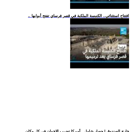
.. افتتاح استثنائي.. الكنيسة الملكية في قصر فرساي تفتح أبوابها
.. خارج الصندوق | حصار شامل.. أميركا تضرب الإخوان في كل مكان