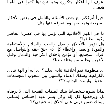
أعرف أنها أفكار متكررة ويتم ترديدها كثيراً فى أيامنا
هذه....‏
أخيراً أترككم مع بعض الأسئلة والتأمل فى بعض الأفكار
السريعة وتمحيصها وما نعرفه عنها مثل:‏
ما هى القيم الأخلاقية التى نؤمن بها فى عصرنا الحاضر
وكيف نطبقها؟ ‏
هل نؤمن بالأخلاق والعدل والحب والسلام والأستقامة
والمودة والعمل وإعطاء كل ذى حقً حقه والتواصل مع
أفراد المجتمع، أو نؤمن ‏بأخلاق الكراهية والدمار وقتل
الآخرين وظلم من يختلف عنا؟
أى منظومة قيم أخلاقية تنادى بذلك؟ أى إله أو آلهة تنادى
بالكراهية وسفك الدماء والتمييز بين شعوب المجتمعات
الحديثة وليست ‏البدائية؟؟؟
لماذا نشوه شخصياتنا بتلك الصفات القبيحة التى لا يرضاه
بل ويرفضها كل إله وكل بشر لديه إحساس إنسانى
ويملك ضمير تربى على ‏أخلاق إله حقيقى؟؟‏