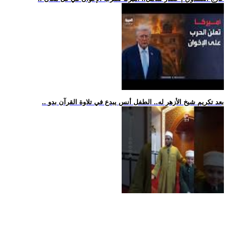
.. بعد تكريم شيخ الأزهر له.. الطفل أنس يبدع في تلاوة القرآن بدو