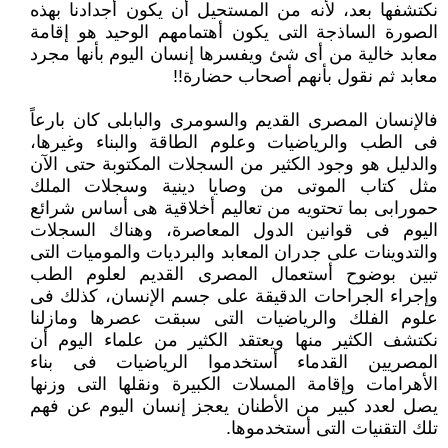
نكتشفها بعد، لأنه من ‏المستحيل أن يكون أجدادنا بهذه
الصورة الساذجة التى يكون أهتمامهم الوحيد هو إقامة
معابد خالية من أى شئ ويفسرها إنسان اليوم ‏بأنها مجرد
معابد ثم نقول بأنهم أصحاب حضارة!!‏
فالإنسان المصرى القديم والسومرى والبابلى كان بارعاً
فى الطب والرياضيات وعلوم الطاقة والبناء وغيرها،
والدليل هو وجود الكثير من ‏السجلات المكتوبة حتى الآن
مثل كتاب الموتى من وصايا دينية وسجلات الملك
حمورابى بما تحتويه من تعاليم أخلاقية هى أساس ‏شرائع
اليوم فى قوانين الدول المعاصرة، وهناك السجلات
والتدوينات على جدران المعابد والبرديات والموميات التى
تبين بوضوح أستعمال ‏المصرى القديم لعلوم الطب
وإجراء الجراحات الدقيقة على جسم الإنسان، كذلك فى
علوم الفلك والرياضيات التى سبقت عصرها ومازلنا
‏نكتشف الكثير منها ويعتقد الكثير من علماء اليوم أن
المصريين القدماء أستخدموا الرياضيات فى بناء
الأهرامات وإقامة المسلات الكبيرة ‏ونقلها التى وزنها
يصل لعدد كبير من الأطنان يعجز إنسان اليوم عن فهم
تلك التقنيات التى أستخدموها.‏