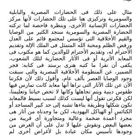
مثال على ذلك فى الحضارات المصرية والبابلية
والسومرية وتركيزى هنا على تلك الحضارات لأنها مركز
الحضارات الإنسانية الأخرى، ‏وبنظرة فاحصة لما تركته
الحضارة المصرية والسومرية سنجد الكثير من الوصايا
والقيم الأخلاقية التى تؤسس لمجتمع قائم على العدل
‏ورفض الظلم ومحبة الله المتمثل فى الملك الإله وتقديم
الأحترام له، وتقديم الأحترام للوالدين كما هو مكتوب فى
المعابد الأثرية أو فى ‏الآثار الحضارية لتلك الشعوب،
يكفى أن نقرا ما كتبه هنرى برستد فى كتابه: فجر
الضمير، عن المنظومة الأخلاقية المصرية والتى ‏سبقت
وجود الوصايا العصر بألف عام، وأقول ذلك لأن فكرتنا
الآن عن تلك الآثار التى نراها أنها معابد كانت تمارس فيها
طقوس دينية ‏ويتم تجاهلها وكانها لا تخص حياتنا وتعليمنا،
لكن فكرتى تقول أنها ليست كذلك لسبب بسيط فالمعابد
تكون شكلها وطريقة بناءها تشبه ‏إلى حد كبير المساجد أو
الكنائس أو الهياكل اليهودية، لكن ما وجدناه من آثار هى
مجرد أعمدة ضخمة وعالية ومتجاورة أى قريبة من
‏بعضها البعض ونقوش عليها لا تدل على أن الغرض من
وجودها تأسيس مكان عبادة بل لأغراض أخرى لم