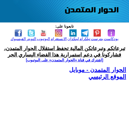
تابعونا على:
بودكاست
بنترست
تيلكرام
لينكدإن
الانستغرام
اليوتيوب
التويتر
الفيسبوك
تبرعاتكم وتبرعاتكن المالية تحفظ استقلال الحوار المتمدن،
فشاركونا في دعم استمرارية هذا الفضاء اليساري الحر
[اشترك في قناة ‫«الحوار المتمدن» على اليوتيوب]
الحوار المتمدن - موبايل
الموقع الرئيسي