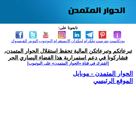
تابعونا على:
بودكاست
بنترست
تيلكرام
لينكدإن
الانستغرام
اليوتيوب
التويتر
الفيسبوك
تبرعاتكم وتبرعاتكن المالية تحفظ استقلال الحوار المتمدن،
فشاركونا في دعم استمرارية هذا الفضاء اليساري الحر
[اشترك في قناة ‫«الحوار المتمدن» على اليوتيوب]
الحوار المتمدن - موبايل
الموقع الرئيسي