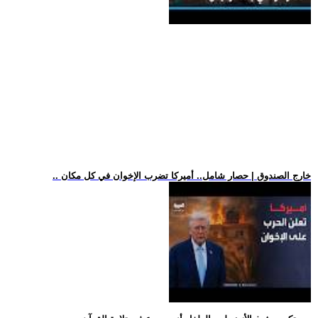
.. خارج الصندوق | حصار شامل.. أميركا تضرب الإخوان في كل مكان