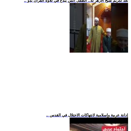
.. بعد تكريم شيخ الأزهر له.. الطفل أنس يبدع في تلاوة القرآن بدو
.. إدانة عربية وإسلامية لانتهاكات الاحتلال في القدس