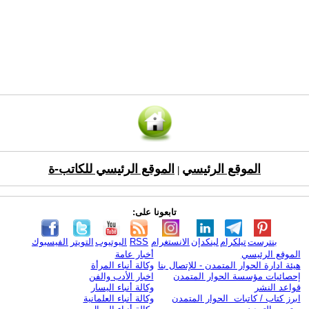
الموقع الرئيسي
الموقع الرئيسي للكاتب-ة
|
تابعونا على:
بنترست
تيلكرام
لينكدإن
الانستغرام
RSS
اليوتيوب
التويتر
الفيسبوك
الموقع الرئيسي
أخبار عامة
هيئة ادارة الحوار المتمدن - للإتصال بنا
وكالة أنباء المرأة
إحصائيات مؤسسة الحوار المتمدن
اخبار الأدب والفن
قواعد النشر
وكالة أنباء اليسار
ابرز كتاب / كاتبات الحوار المتمدن
وكالة أنباء العلمانية