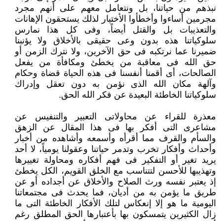
نبذهم من حياتنا، بل ونتعامل معهم على أنهم مجرد
مجرمين أساءوا وأخطأوا الأختيار ‏لذلك يستحقون الإهانات
والتعذيبات بل والقتل أيضاً، وفى كل هذا نمارس
سلوكياتنا هذه بدون وعى حقيقى بالأخلاق ولا يؤنبنا
ضميرنا ‏عما نرتكبه فى حق الآخرين، ولا نترك الزمن أو
حق الله فى معاقبة من يخطئ ومكافأة من يفعل
الصالحات، أى أقمنا أنفسنا فى هذه ‏الحياة قضاة وحكام
وآلهة مكان الله الذى نؤمن به دون تعقل وإدراك
سلوكياتنا الخاطئة البعيدة عن فكر الله الحق.‏
معذرة للقراء عن محاولاتى التعبير والتنفيس عن
مشاعرى التى أفكر بها فى هذا المقال عن الزهق
والسأم والقرف مما أقرأه وأسمعه ‏وأشاهده من أخبار
وأحداث وأفكار تخرب وتدمر حياتنا وعقولنا يومياً، لا أحد
يريد تغير أو التفكير فى فهم أفكاره ومحاولة تغييرها
‏وتهذيبها للأحسن لتتناسب مع الخلق القويم، الكل يخطئ
إذ يعتبر نفسه ورث الصلاح والأخلاق عن أجداده أو عن
طريق ما يؤمن به ‏من أديان، فما يحدث فى مجتمعاتنا
اليومية ما هو إلا إنعكاس لتلك الأفكار الخاطئة التى ما
زال الكثيرين يتمسكون بها بأعتبارها الحق ‏المطلق رغم