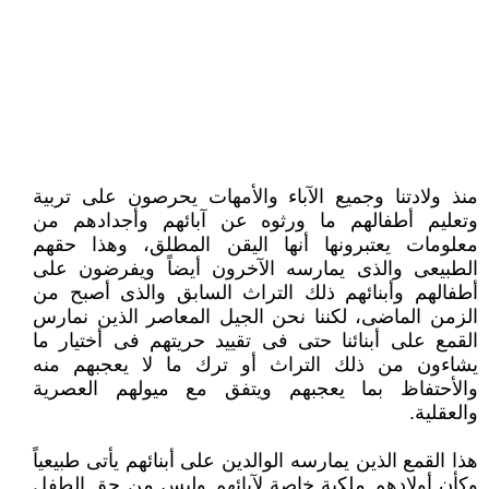
منذ ولادتنا وجميع الآباء والأمهات يحرصون على تربية
وتعليم أطفالهم ما ورثوه عن آبائهم وأجدادهم من
معلومات يعتبرونها أنها اليقن ‏المطلق، وهذا حقهم
الطبيعى والذى يمارسه الآخرون أيضاً ويفرضون على
أطفالهم وأبنائهم ذلك التراث السابق والذى أصبح من
الزمن ‏الماضى، لكننا نحن الجيل المعاصر الذين نمارس
القمع على أبنائنا حتى فى تقييد حريتهم فى أختيار ما
يشاءون من ذلك التراث أو ترك ‏ما لا يعجبهم منه
والأحتفاظ بما يعجبهم ويتفق مع ميولهم العصرية
والعقلية.‏
هذا القمع الذين يمارسه الوالدين على أبنائهم يأتى طبيعياً
وكأن أولادهم ملكية خاصة لآبائهم وليس من حق الطفل