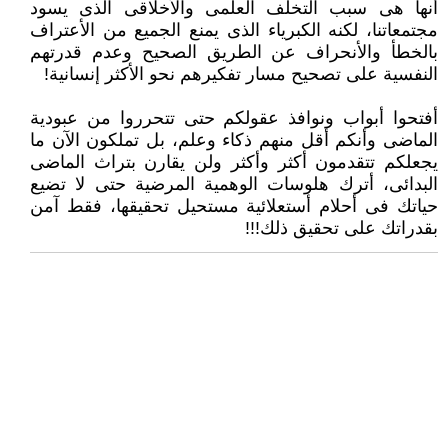
أنها هى سبب التخلف العلمى والأخلاقى الذى يسود
مجتمعاتنا، لكنه الكبرياء الذى يمنع الجميع من الأعتراف
بالخطأ ‏والأنحراف عن الطريق الصحيح وعدم قدرتهم
النفسية على تصحيح مسار تفكيرهم نحو الأكثر إنسانية!‏
‏ ‏
أفتحوا أبواب ونوافذ عقولكم حتى تتحرروا من عبودية
الماضى وأنكم أقل منهم ذكاء وعلم، بل تملكون الآن ما
يجعلكم تتقدمون أكثر ‏وأكثر ولن يقارن بتراث الماضى
البدائى، أترك هلوسات الوهمية المرضية حتى لا تضيع
حياتك فى أحلام أستعلائية مستحيل تحقيقها، ‏فقط آمن
بقدراتك على تحقيق ذلك!!!‏