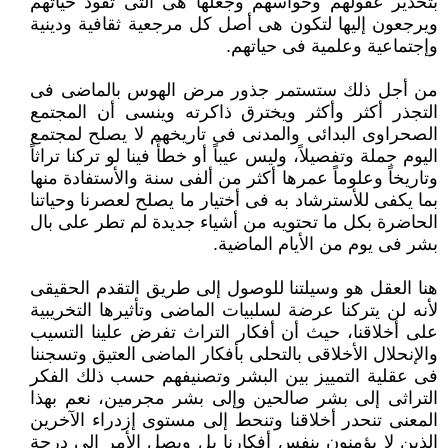
بتخدير عقولهم وحواسهم وجعلها هى التى تقود ‏حياتهم
ويرجعون إليها لتكون هى أصل كل مرجعية ثقافية ودينية
وإجتماعية وعلمية فى حياتهم.‏
من أجل ذلك ستستمر جذور مرض الهوس بالماضى فى
التجذر أكثر وأكثر ويخترق ذاكرته وينسى أن المجتمع
الصحراوى البدائى ‏والمدنى فى تاريخهم لا يصلح لمجتمع
اليوم جملة وتفصيلاً، وليس عيباً أو خطأً فينا لو تركنا تراثاً
وتاريخاً وعلوماً عمرها أكثر من ألفى ‏سنة والأستفادة منها
بما يكفى للأسترشاد به فى أختيار ما يصلح لعصرنا وحياتنا
الحاضرة بكل ما تحتويه من أشياء جديدة لم تطر على ‏بال
بشر فى يوم من الأيام الماضية.‏
هنا العقل هو وسيلتنا للوصول إلى طريق التقدم الحقيقى
لأنه لن يتركنا عرضة لسلبيات الماضى وتأثيرها التخريبية
على أخلاقنا، حيث ‏أن أفكار التراث تفرض علينا التسيب
والإنحلال الأخلاقى بالتحلى بأفكار الماضى العتيق وتسجننا
فى عقلية التمييز بين البشر وتصنيفهم ‏حسب ذلك الفكر
التراثى إلى بشر صالحين وإلى بشر مجرمين، نعم بهذا
المعنى تنحدر أخلاقنا وتنحط إلى مستوى إزدراء الآخرين
الذين لا ‏يؤمنون بنفس أفكارنا بل ويصل الأمر إلى درجة