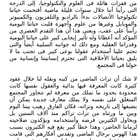
من قفزات هائلة فى العلوم والتكنولوجيا، إلى ‏الدرجة
التى رأينا أننا خلال سنوات قليلة ماضية أقتحمت حياتنا
تكنولوجيا الأتصالات بدءاً بالراديو والتلفزيون والكمبيوتر
والموبايل وغيرها ‏من علوم وأجهزة قلبت حياتنا اليومية
رأساً على عقب، ويعنى هذا أن هذا التقدم العصرى من
المؤكد أنه أعطانا وله تأثير إيجابى كبير ‏على حياتنا اليومية
وقدراتنا العقلية ومع ذلك له جوانبه السلبية أيضاً والتى
تحتم علينا أستخدام عقولنا بوعى كبير فى تجنب ما لا
يليق ‏بحياتنا الأخلاقية التى تحترم إنسانيتنا وإنسانية من
حولنا فى المجتمع.‏
لا شك أن تراث الماضى من كتبه ونقله لنا خلال عقود
كثيرة كانت المعرفة فيها بدائية والعقول نفسها كانت
محدودة بحدود ما تملك من ‏معرفة لم تتجاوز المجتمع
المنغلق على نفسه ولا يملك معارف جديدة يمكن أن
يضيفها إلى تاريخه وتراثه، فكان الفارق رهيب بيننا اليوم
‏وبين ما ورثناه من تراث تراكم منذ آلاف السنين بل
ويحاول الكثيرين فرضه وأستخدامه ويؤكدون صلاحيته
لزماننا الحاضر، وهذا خطأ ‏كبير يقع فيه الكثيرون بسبب
هذا الهوس برجال الماضى وتقدس أفكارهم التى قامت