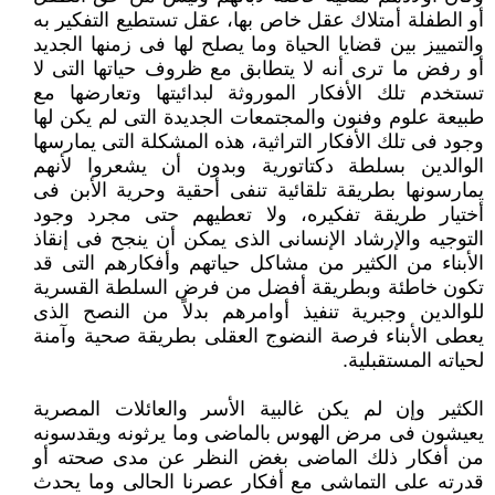
أو الطفلة أمتلاك ‏عقل خاص بها، عقل تستطيع التفكير به
والتمييز بين قضايا الحياة وما يصلح لها فى زمنها الجديد
أو رفض ما ترى أنه لا يتطابق مع ‏ظروف حياتها التى لا
تستخدم تلك الأفكار الموروثة لبدائيتها وتعارضها مع
طبيعة علوم وفنون والمجتمعات الجديدة التى لم يكن لها
‏وجود فى تلك الأفكار التراثية، هذه المشكلة التى يمارسها
الوالدين بسلطة دكتاتورية وبدون أن يشعروا لأنهم
يمارسونها بطريقة تلقائية ‏تنفى أحقية وحرية الأبن فى
أختيار طريقة تفكيره، ولا تعطيهم حتى مجرد وجود
التوجيه والإرشاد الإنسانى الذى يمكن أن ينجح فى إنقاذ
‏الأبناء من الكثير من مشاكل حياتهم وأفكارهم التى قد
تكون خاطئة وبطريقة أفضل من فرض السلطة القسرية
للوالدين وجبرية تنفيذ ‏أوامرهم بدلاً من النصح الذى
يعطى الأبناء فرصة النضوج العقلى بطريقة صحية وآمنة
لحياته المستقبلية.‏
الكثير وإن لم يكن غالبية الأسر والعائلات المصرية
يعيشون فى مرض الهوس بالماضى وما يرثونه ويقدسونه
من أفكار ذلك الماضى ‏بغض النظر عن مدى صحته أو
قدرته على التماشى مع أفكار عصرنا الحالى وما يحدث