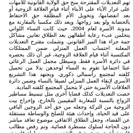
تهم التعديلات المقترحة منح حق الولاية القانونية للأمهات
على غرار الآباء على الأبناء أثناء قيام العلاقة الزوجية أو
بعد انفصامها، وتخويل الأم المطلَّقة حق الاحتفاظ
بالحضانة ولو بعد زواجها. ويعد ذلك مكسبا بالمقارنة مع
مدونة الأسرة لعام 2004، حيث كانت النساء اللواتي
يتحلمن عبء رعاية أطفالهن بعد الطلاق تعانين مشاكل
جمة جراء هذا الميز القانوني. وشملت مقترح التعديلات
المعلنة احتساب العمل المنزلي ضمن الممتلكات
المكتسبة أثناء قيام العلاقة الزوجية، غير أن ذلك يحصره
في دائرة الأسرة فقط. وسيظل مجمل العمل الرعائي
عبئا اجتماعيا تقوم به النساء لوحدهن بدلا من تحميل
كلفته لمجتمع رأسمالي ذكوري. ويجتهد هذا التشريع
الأسري لإبقاء العمل المنزلي لصيقا بالنساء وضمن دائرة
العلاقات الأسرية حتى لا يتحمل المجتمع كلفته المادية.
خصت التعديلات كذلك قضايا أخرى مثل تبسيط مساطير
الزواج بالنسبة للمغاربة المقيمين بالخارج، وإخراج بيت
الزوجية من التركة وجعله من حق أحد الزوجين الباقي
على قيد الحياة، وإحداث هيئة للصلح والوساطة مستقلة
عن القضاء، وجعل الطلاق الاتفاقي موضوع تعاقد مباشر
دون الحاجة لسلوك مسطرة قضائية. وتم رفض مطالب