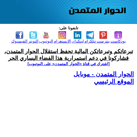
تابعونا على:
بودكاست
بنترست
تيلكرام
لينكدإن
الانستغرام
اليوتيوب
التويتر
الفيسبوك
تبرعاتكم وتبرعاتكن المالية تحفظ استقلال الحوار المتمدن،
فشاركونا في دعم استمرارية هذا الفضاء اليساري الحر
[اشترك في قناة ‫«الحوار المتمدن» على اليوتيوب]
الحوار المتمدن - موبايل
الموقع الرئيسي