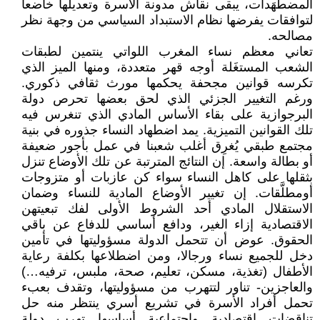
المضطهَدات، يبقى نقاش مدونة الأسرة وتعديلها خاضعا
لتوافقات يفرضها نظام الاستبداد السياسي من وجهة نظر
مصالحه.
تعاني معظم نساء المغرب اللواتي ينتمين لطبقات
الشعب المستغَلة أوجه قهر متعددة، ومنها الميز الذي
تكرسه قوانين مجحفة يحكمها مورث ثقافي ذكوري.
ورغم التغيير الجزئي الذي لحق بعضها تحرص دولة
البرجوازية على بقاء الأساس المادي الذي تنغرس فيه
تلك القوانين التميزية. يمد اضطهاد النساء جذوره في بنية
مجتمع طبقي يُغرِق أغلب شعبنا في عمل بأجور ضعيفة
أو بطالة واسعة. إن النتائج المترتبة عن تلك الأوضاع تنزل
بثقلها على كاهل النساء سواء كن عازبات أو متزوجات
أومطلَّقات. إن تغيير الأوضاع المادية للنساء وضمان
الاستقلال المادي أحد الشروط الأولى لفك تبعيتهن
الاقتصادية إزاء الغير، ودافع أساسي للدفاع عن باقي
الحقوق. عوض أن تتحمل الدولة مسؤوليتها في تأمين
دخل للجميع نساء ورجالا، ومن اضطلاعها بكلفة رعاية
الأطفال (تغذية، مسكن، تعليم، صحة، ملبس، ترفيه…)
والعاجزين- تناور لتتهرب من مسؤوليتها، وتقدف بعبء
تحمل أفراد الأسرة في تشريع أسري ينتظر منه حل
تناقضات اقتصادية واجتماعية أساسها تهرب دولة