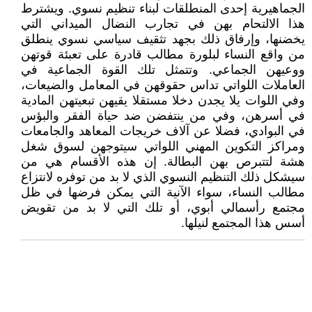
الجماهيرية إحدى المنطلقات لبناء تنظيم نسوي. ويشترط
هذا الالتحام بهن في تجارب النضال الميداني التي
يخضنها، وإرفاق ذلك بجهد تثقيف سياسي نسوي ينطلق
من واقع النساء لبلورة مطالب قادرة على تعبئة قوتهن
ووعيهن الجماعي. وتتمثل تلك القوة الجماعية في
العاملات اللواتي تداس حقوقهن في المعامل والضيعات،
وفي اللوات يلا يجدن دخلا مستقلا يقيهن تبعيتهن المادية
في أسرهن، وفي من ينتفضن ضد حياة الفقر والبؤس
في البوادي، فضلا عن آلاف خريجات المعاهد والجامعات
ومراكز التكوين المهني اللواتي سيتوجهن لسوق شغل
هشة لتتبرص بهن البطالة. إن هذه الأقسام هي من
سيشكل ذلك التنظيم النسوي الذي لا بد من توفره لانتزاع
مطالب النساء، سواء الآنية التي يمكن فرضها في ظل
مجتمع رأسمالي أبوي، أو تلك التي لا بد من تقويض
أسس هذا المجتمع لنيلها.