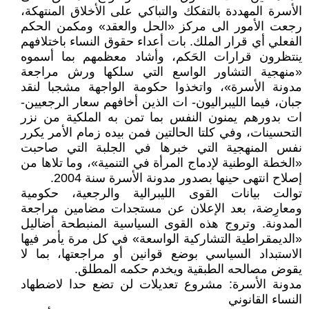
الأسرة المهددة بالتفكك والتباكي على الأخلاق المنتهكة،
رجعت الأمور الى مركز «الحل والعقد» ومكمن الحكم
الفعلي أي قرار الملك. بات أعداء حقوق النساء باختلافهم
ينتظرون قرارات الحَكم، وأشاد معظمهم بما أسموه
«منهجية التشاور الواسع التي سلكها ورش مراجعة
مدونة الأسرة»، واتخذوا حكومة الواجهة مشجبا لنقد
جبان، فيما الليبراليون- ات الذين أخافهم سعار الرجعيين-
ات بدورهم يمنون النفس بما تمن به الملكية من نزر
التحسينات، وفي كلتا الحالتين فمن بيده زمام الأمر يكرر
نفس المنهجية التي خبرها في الجلبة التي صاحبت
«الخطة الوطنية لإدماج المرأة في التنمية»، وما تلاها من
إصلاح انتهى حينها بصدور مدونة الأسرة سنة 2004.
توالت بيانات القوى الليبرالية والرجعية، حكومية
ومعارِضة، بعد الإعلان عن مستجدات مضامين مراجعة
المدونة. وتروج هذه القوى السياسية المنبطحة أضاليل
«الديمقراطية التشاركية الواسعة» في كل مرة يأمر فيها
الاستبداد السياسي بوضع قوانين أو مراجعتها، بما لا
يقوض مصالحه الطبقية ويخدم حكمه المطلق.
مدونة الأسرة: مشروع تعديلات لن تضع حدا لاضطهاد
النساء القانوني