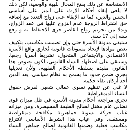
الاستعاضة عن ذلك بفتح المجال للهبة والوصية، لكن ذلك
لا يلغي إبقاء أحكام الإرث على الميز على أساسي
الجنس والدين، كما تم الإبقاء على زواج التعدد مع إضافة
حق اشتراط الزوجة عدم التزوج عليها في عقد الزواج،
وبدلا من تجريم زواج القاصر جرى الاحتفاظ به و رفع
سنه إلى 17 سنة.
ستبقى مدونة الأسرة حتى وإن تضمنت مكاسب، بتكييف
بعض موادها لإيجاد مسوغات قانونية تُجاري واقع الأسرة
الاقتصادي والاجتماعي المتحول، تشريعا أسريا رجعيا.
وستبقي على اضطهاد النساء القانوني، لكون نصوص هذا
القانون مقيدة بسلطة الأحكام الفقهية، ولأن تعديلها
يجري ضمن حدود ما يسمح به نظام سياسي، يعد الدين
أحد أركان بقاء حكمه.
لا غنى عن تنظيم نسوي عمالي شعبي لفرض حقوق
النساء الديمقراطية
تجري مراجعة أحكام مدونة الأسرة في ظل ميزان قوى
نضالي عام مختل لصالح الطبقة المسيطرة، ومن ميزاته
غياب حركة نسوية جماهيرية مكافحة ديمقراطية
ومستقلة. وفي غياب هذا الشرط الأساسي لانتزاع
مكاسب فعلية وضمنها القانونية لصالح جماهير النساء