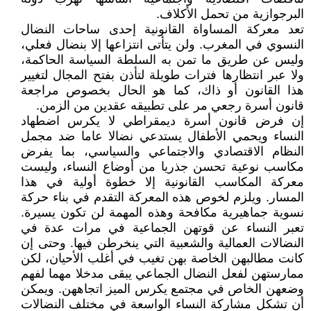
البرجوازية من تحمل الأكلاف.
تعد معركة المساواة القانونية إحدى ساحات النضال
النسوي في المغرب. ولن يتأتى انتزاعها إلا بنضال فعلي،
وليس عن طريق ما تمن به السلطة السياسة الحاكمة،
ولا عبر انتظارها فترات طويلة لتأذن بفتح المجال لتغيير
هذا القانون أو ذاك، كما هو الحال بخصوص مراجعة
قانون أسرة رجعي مر على تطبيقه عقدين من الزمن.
إن فرض قانون أسرة ديمقراطي لا يكرس اضطهاد
النساء ويحمي الأطفال يستدعي نضالا عاما ضد مجمل
النظام الاقتصادي والاجتماعي والسياسي، بما يفرض
مكاسب نوعية تحسن جذريا من أوضاع النساء، وليست
معركة المكاسب القانونية إلا خطوة أولية في هذا
المسار. ويلزم لخوص هذه المعركة التقدم في بناء حركة
نسوية جماهيرية مكافحة وهذه المهمة لن تكون يسيرة.
تعبر النساء عن قوتهن الجماعية في مرات عدة في
النضالات العمالية والشعبية التي ينخرطن فيها. وحتى إن
كانت مطالبهن الخاصة بهن تغيب في أغلب الأحيان، لكن
ممارستهن لفعل النضال الجماعي يبقى مدخلا مهما لفهم
وضعهن الخاص في مجتمع يكرس الميز اتجاههن. ويمكن
أن تشكل مشاركة النساء الواسعة في مختلف النضالات