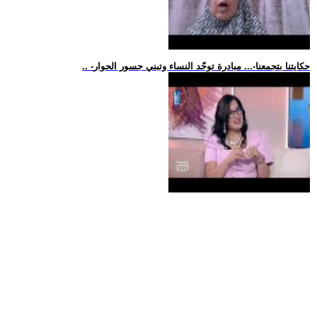
.. -حكايتنا بتجمعنا-... مبادرة توحّد النساء وتبني جسور الحوار