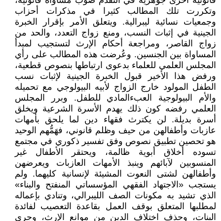
قانونية أخرى جوهرية في التقدم صوب مساواة قانونية،
وتكررت تلك المطالب كثيرا في مذكرات أحزاب
وجمعيات نسائية ليبرالية. ويتعلق الأمر بإقرار الخبرة
الجينية في إثبات النسب، ومنع زواج التعدد، والحد من
زواج القاصر، ومراجعة أحكام الإرث لتستجيب لمبدأ
المساواة بين الجنسين. وعُرضت هذه المطالب على رأي
المجلس العلمي للعلماء بدعوى ارتباطها بنصوص قطعية،
ورفض هذا الأخير قبول الخبرة الجينية لإثبات نسب
الطفل المولود خارج الزواج لأبيه البيولوجي مع تحميله
والأم البيولوجية العبءالمادي للطفل. وبرر المجلس
العلمي رفضه كون ذلك يهدم الأسرة الشرعية ويخلق
أسرة بديلة. لن يكترث فقهاء دين لما يلحق بأمهات
عازبات وأطفالهن من حيف وظلم قانوني، فهَمُّهم الوحيد
هو تحصين تطبيق نصوص وفق تفسير ذكوري في مجتمع
تسوده أخلاق أبوية ظالمة، ويحتقر الأطفال غير
المنسوبين لآبائهم وينبذ الأمهات العازبات ويعرضهن
وأطفالهن لشتى النعوت المشيئة لإنسانية كليهما. ولم
يستجب «الاجتهاد الفقهي المؤسساتي المنفتح والبناء»
الذي تشيد به مكونات الصف الليبرالي، وتنادي بإعماله
لمطلبها المتعلق بوقف العمل بقاعدة التعصيب لفائدة
البنات، وحذف اختلاف الدين من موانع الإرث، وجرى