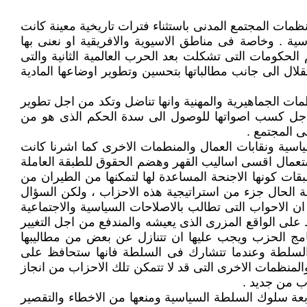
نظمات المجتمع المدنى باستثناء فترات تاريخية معينة كانت
ية . وخاصة فى مناطق الاسيوية والافريقية او نعنى بها
 الحكومات التى تشكلت بعد الحرب العالمية الثانية والتى
قلال الى جانب مطالباتها بتحسين وتطوير اوضاعها المادية
ات الجماهيرية والمهنية وانها تناضل وتكد من اجل تطوير
 من اجل كسب اصواتها للوصول الى سدة الحكم الذى هو من
ى المجتمع .
اسية ونقابات العمال والمنطمات الاخرى كما اشرنا كانت
تعمال اقسى اساليب القهر وهضم الحقوق للطبقة العاملة
بقات كونها الاجنحة المساعدة لها لتمكنها من الطيران من
 الحال جزء من استراتيجية هذه الاحزاب ، ولكن السؤال
ن الاحواب التى تطالب بالاصلاحات السياسية والاجتماعية
لى الواقع المزرى الذى يعيشه والمندفع من اجل التغيير
نامج الحزب ويجب عليها ان تتنازل عن بعض من مطاليبها
 السلطة وعندما تتشارك فى السلطة فانها ستحافظ على
لمنظمات الاخرى التى قد لا تتمكن تلك الاحزاب من انجاز
اب من جديد .
بعة سلوك السلطة السياسية ومنعها من الاخطاء والتقصير