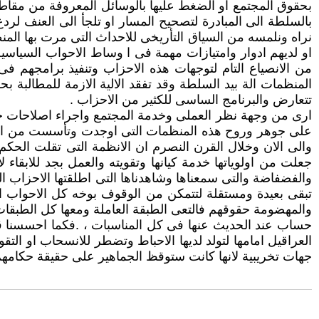
بحقوق المجتمع او الضغط عليها بالوسائل المعروفة من مقاطعا
بالسلطة الى المبادرة لتصحيح المسار او تلجأ الى العنف لرد
نراه ونلمسه من السياق التأريخى للاحداث التى مرت بها المن
او لديهم ادوار وامتيازات مهمة فى ا وساط الاحواب السياسية
من الانصياع التام لتوجهات هذه الاحزاب وتنفيذ برامجهم فى
المنظمات الة بيد السلطة وقد تفقد الالية الازمة للمطالبة ب
تتعارض والبرنامج الساسى للكثير من الاحزاب .
ارى من وجهة نظر العملى وخدمة المجتمع واجراء اصلاحات جذر
على جوهر وروح هذه المنظمات التى اوجدت وتأسست من اجل ال
والى الان وخلال القرن النصرم ان الانظمة التى تقلت ال
جعلت من اولوياتها خدمة كيانها وتقويته والعمل بجد للابقاء 
والفضفاضة والتى سمعناها وشاهدناها التى اطلقتها الاحزاب ال
تبقى بعيدة ومستقلة لتتمكن من الوقوف بوخه كل الاحواب ال
والمهضومة حقوقهم فالتعى الطبقة العاملة ومعها كل الطبقات
حساب عند الحديث عنها فى كل المناسبات ، .فكما احسسنا 
العراقيل امامها لتولد لديها الاحباط وتضطر للانسحاب او الت
جهات تخريبية لانها كانت ستوقظ الجماهير على حقيقة حكامهم