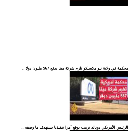
.. محكمة في ولاية نيو مكسيكو تلزم شركة ميتا بدفع 567 مليون دولا
.. الرئيس الأمريكي دونالد ترمب يوقع أمرا تنفيذيا يستهدف ما وصفه