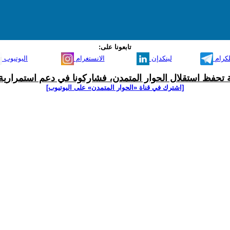
تابعونا على:
لكرام
لينكدإن
الانستغرام
اليوتيوب
ية تحفظ استقلال الحوار المتمدن، فشاركونا في دعم استمرارية 
[اشترك في قناة ‫«الحوار المتمدن» على اليوتيوب]