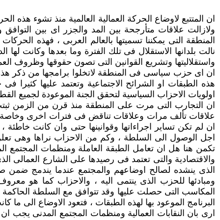
ان المتتبع لاوضاع الحركة العمالية العالمية منذ تشوء هذه ا
ولازالت علاقات متأرجحة بين المد والجزر اى بين التوافق و
المنطقة التى يمكننا تسميتها بالعالم العربى ، فهذه الحركات
نالت بلدانها الاستقلال فى تلك الفترة وما بعدها وكانت لها 
واستقلاليتها وتشريع القوانين التى تصون حقوقها وظروف العم
ان اى حزب سياسى فى المنطقة لاتخلوا برامجها من ذكر هذه ا
هذه الطبقات او الشرائح الاجتماعية وتعتمد عليها كثيرا فى
اولويات الاحزاب السياسية لتحقق الجنة الموعودة لجميع القطا
ان التجارب التى مرت على المنطقة منذ قرن من الزمن ثبتت ب
علاقات تألف مرات وعلاقات تناقض فى فترات اخرى وخاصة عن
ان لم تكن تساير اجراءاتها وقوانينها حتى وان كانت خاطئة ،
اجل الوصول الى السلطة ، وكم من الاحزاب نراها وهى تعلن 
تكمن هنا هل ان تعامل الطبقة العاملة ومنظمات المجتمع المد
والاقتصادية والتى تعتمد فى رصيدها على الشارع العمالى ال
الذى ينشده لصالح اوضاعهم والمجتمع عندما يندمج ضمن صفو
ومبادئها للحزب الذى ينتمى اليه ، والاحزاب كما هو معر
المكاسب التى حصلت عليها وقد تتوافق مع السلطة الحاكمة الق
البرنامج الموعود بها لهذه الطبقات ، فتعود الاوضاع الى ما 
ارى بان النقابات العمالية ومنظمات المجتمع المدنى يجب ان