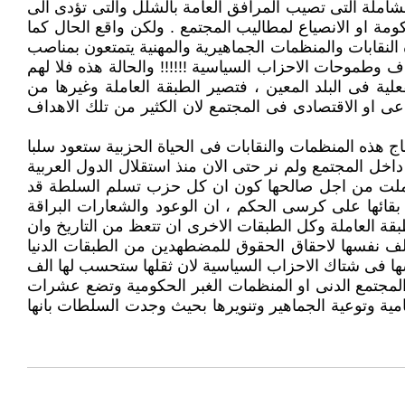
شاملة التى تصيب المرافق العامة بالشلل والتى تؤدى الى
ومة او الانصياع لمطاليب المجتمع . ولكن واقع الحال كما
النقابات والمنظمات الجماهيرية والمهنية يتمتعون بمناصب
ف وطموحات الاحزاب السياسية !!!!!! والحالة هذه فلا لهم
ية فى البلد المعين ، فتصير الطبقة العاملة وغيرها من
اعى او الاقتصادى فى المجتمع لان الكثير من تلك الاهداف
هذه المنظمات والنقابات فى الحياة الحزبية ستعود سلبا
 المجتمع ولم نر حتى الان منذ استقلال الدول العربية
و عملت من اجل صالحها كون ان كل حزب تسلم السلطة قد
ى بقائها على كرسى الحكم ، ان الوعود والشعارات البراقة
بقة العاملة وكل الطبقات الاخرى ان تتعظ من التاريخ وان
لف نفسها لاحقاق الحقوق للمضطهدين من الطبقات الدنيا
سها فى شتاك الاحزاب السياسية لان ثقلها ستحسب لها الف
مجتمع الدنى او المنظمات الغبر الحكومية وتضع عشرات
امية وتوعية الجماهير وتنويرها بحيث وجدت السلطات بانها