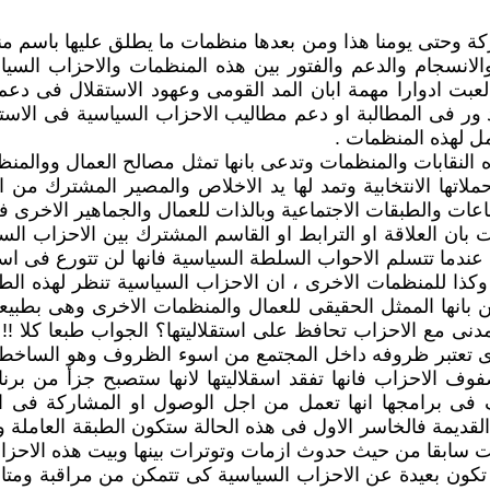
لحركة وحتى يومنا هذا ومن بعدها منظمات ما يطلق عليها باسم م
الانسجام والدعم والفتور بين هذه المنظمات والاحزاب السياس
 لعبت ادوارا مهمة ابان المد القومى وعهود الاستقلال فى دعم
الد ور فى المطالبة او دعم مطاليب الاحزاب السياسية فى الاست
ل لهذه المنظمات .
لنقابات والمنظمات وتدعى بانها تمثل مصالح العمال ووالمنظم
 حملاتها الانتخابية وتمد لها يد الاخلاص والمصير المشترك
عات والطبقات الاجتماعية وبالذات للعمال والجماهير الاخرى ف
ان العلاقة او الترابط او القاسم المشترك بين الاحزاب السي
دما تتسلم الاحواب السلطة السياسية فانها لن تتورع فى اس
 وكذا للمنظمات الاخرى ، ان الاحزاب السياسية تنظر لهذه الط
بانها الممثل الحقيقى للعمال والمنظمات الاخرى وهى بطبيعة
نى مع الاحزاب تحافظ على استقلاليتها؟ الجواب طبعا كلا !! ا
ذى تعتبر ظروفه داخل المجتمع من اسوء الظروف وهو الساخط ع
ف الاحزاب فانها تفقد اسقلاليتها لانها ستصبح جزأ من بر
وف فى برامجها انها تعمل من اجل الوصول او المشاركة فى
ديمة فالخاسر الاول فى هذه الحالة ستكون الطبقة العاملة وا
كانت سابقا من حيث حدوث ازمات وتوترات بينها وبيت هذه الاحز
 تكون بعيدة عن الاحزاب السياسية كى تتمكن من مراقبة ومتا