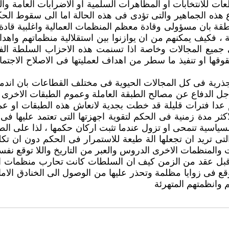
ت للانتخابات او المظاهرات السلمية او الاضرابات العامة وال
ع هذه الجماهير والتى تؤدى فى هذه الحالة اما الى سقوط الحك
طقة بان مسؤولى وقادة معظم المنظمات العمالية واغلبية قادة 
 ، فكيف يمكنهم من ان يوازنوا بين استقلالية منظماتهم واهدا
 جميع المجالات وخاصة اذا تسنمت هذه الاحزاب السلطة الفعل
حقوقها او تنفيذ ما سطر من اهداف لعمليتها فى الاصلاح الاجتم
ية فى كل المجالات الحيوية فى مختلف القطاعات بان اندماج 
دفاع عن مصالح الطبقة العاملة وعموم الطبقات الاخرى داخل
حكم عدا فترات قليلة قد خطت بجدية لانعاش هذه الطبقات ا
لاكثر مدة زمنية فى الحكم لتقوية اجهزتها التى تعتمد عليها ف
سياسية تنمحى او تزول عندما تثبت اركان حكمها ، لذا على الط
تى تريد ان تجعلها الة طيعة للاستمرار فى الحكم دون ان تك
 والمنظمات الاخرى الدروس والعبر من التاريخ واللا توقع نف
قبل عقد من الزمن كيف ان السلطات كانت تحارب منظمات ال
قوقع فى زوايا مظلمة وتحذر عليها من الوصول الى الخنادق الام
 وانظمتهم المتهرئة