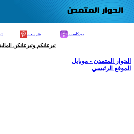
بودكاست
بنترست
تي
تبرعاتكم وتبرعاتكن المال
الحوار المتمدن - موبايل
الموقع الرئيسي