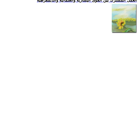
العمل المشترك بين القوى اليسارية والعلمانية والديمقرطية