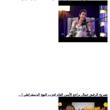
.. تصريح الرفيق جمال براجع الأمين العام لحزب النهج الديمقراطي ا