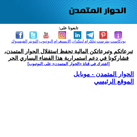
تابعونا على:
بودكاست
بنترست
تيلكرام
لينكدإن
الانستغرام
اليوتيوب
التويتر
الفيسبوك
تبرعاتكم وتبرعاتكن المالية تحفظ استقلال الحوار المتمدن،
فشاركونا في دعم استمرارية هذا الفضاء اليساري الحر
[اشترك في قناة ‫«الحوار المتمدن» على اليوتيوب]
الحوار المتمدن - موبايل
الموقع الرئيسي