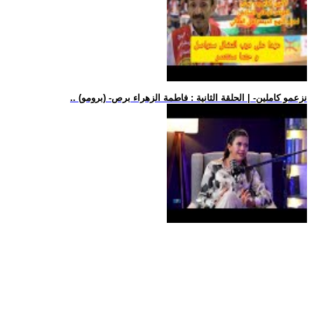
.. (برومو) -نزعمو كاملين- | الحلقة الثانية : فاطمة الزهراء برص