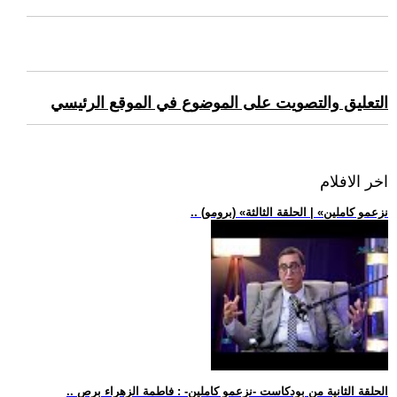
التعليق والتصويت على الموضوع في الموقع الرئيسي
اخر الافلام
.. (برومو) «نزعمو كاملين» | الحلقة الثالثة
.. الحلقة الثانية من بودكاست -نزعمو كاملين- : فاطمة الزهراء برص