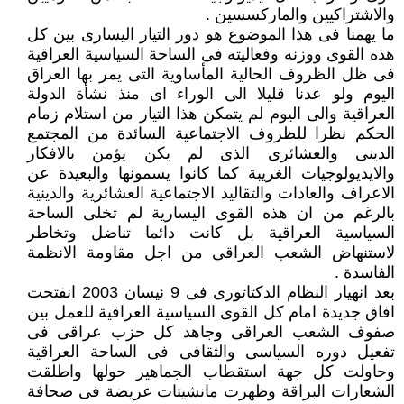
والاشتراكيين والماركسسين .
ما يهمنا فى هذا الموضوع هو دور التيار اليسارى بين كل
هذه القوى ووزنه وفعاليته فى الساحة السياسية العراقية
فى ظل الظروف الحالية المأساوية التى يمر بها العراق
اليوم ولو عدنا قليلا الى الوراء اى منذ نشأة الدولة
العراقية والى اليوم لم يتمكن هذا التيار من استلام زمام
الحكم نظرا للظروف الاجتماعية السائدة من المجتمع
الدينى والعشائرى الذى لم يكن يؤمن بالافكار
والايديولوجيات الغريبة كما كانوا يسمونها والبعيدة عن
الاعراف والعادات والتقاليد الاجتماعية العشائرية والدينية
بالرغم من ان هذه القوى اليسارية لم تخلى الساحة
السياسية العراقية بل كانت دائما تناضل وتخاطر
لاستنهاض الشعب العراقى من اجل مقاومة الانظمة
الفاسدة .
بعد انهيار النظام الدكتاتورى فى 9 نيسان 2003 انفتحت
افاق جديدة امام كل القوى السياسية العراقية للعمل بين
صفوف الشعب العراقى وجاهد كل حزب عراقى فى
تفعيل دوره السياسى والثقافى فى الساحة العراقية
وحاولت كل جهة استقطاب الجماهير حولها واطلقت
الشعارات البراقة وظهرت مانشيتات عريضة فى صحافة