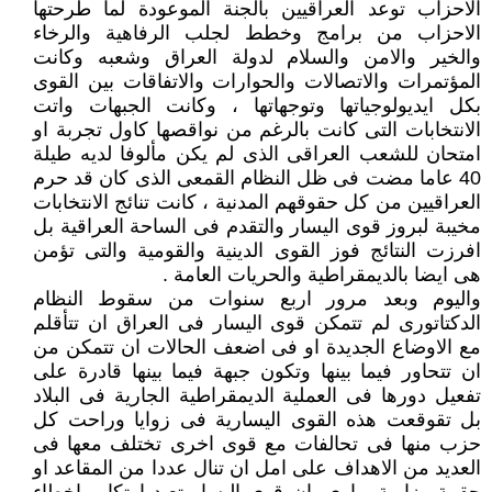
الاحزاب توعد العراقيين بالجنة الموعودة لما طرحتها
الاحزاب من برامج وخطط لجلب الرفاهية والرخاء
والخير والامن والسلام لدولة العراق وشعبه وكانت
المؤتمرات والاتصالات والحوارات والاتفاقات بين القوى
بكل ايديولوجياتها وتوجهاتها ، وكانت الجبهات واتت
الانتخابات التى كانت بالرغم من نواقصها كاول تجربة او
امتحان للشعب العراقى الذى لم يكن مألوفا لديه طيلة
40 عاما مضت فى ظل النظام القمعى الذى كان قد حرم
العراقيين من كل حقوقهم المدنية ، كانت تنائج الانتخابات
مخيبة لبروز قوى اليسار والتقدم فى الساحة العراقية بل
افرزت النتائج فوز القوى الدينية والقومية والتى تؤمن
هى ايضا بالديمقراطية والحريات العامة .
واليوم وبعد مرور اربع سنوات من سقوط النظام
الدكتاتورى لم تتمكن قوى اليسار فى العراق ان تتأقلم
مع الاوضاع الجديدة او فى اضعف الحالات ان تتمكن من
ان تتحاور فيما بينها وتكون جبهة فيما بينها قادرة على
تفعيل دورها فى العملية الديمقراطية الجارية فى البلاد
بل تقوقعت هذه القوى اليسارية فى زوايا وراحت كل
حزب منها فى تحالفات مع قوى اخرى تختلف معها فى
العديد من الاهداف على امل ان تنال عددا من المقاعد او