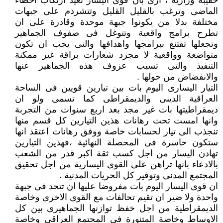
حقيبة وزارية ، ارى بان قوى اليسار تعيد ارتكاب اخطاء
الماضى وترغب بالقليل القليل وتتشرذم على جبهات
مختلفة بدلا من يكونوا جبهة موحدة وقادرة على ان
تطرح برامج واقعية وتتوغل فى صفوف الجماهير
وتجعلها تقتنع ببرامجها واهدافها والتى يجب ان تكون
متواضعة وواقعية لا مجرد شعارات براقة غير ممكنة
التنفيذ والتى تسبب عزوف هذه الجماهير عنها
والانفضاض من حولها .
التيار اليسارى اليوم بات بين تيارين قويين فى الساحة
العراقية الدينى والديمقراطى كما تسمى ولو ان
ديمقراطيتها بات غير مجد بعد اربع سنوات من التجربة
وانها امست تحت رهانات هذين التيارين كل قسم منها
تنجذب الى تيار لحسابات خاصة ووفق رهانات اعتقد انها
ستكون خاسرة فى المحصلة النهائية ،فهذين التيارين
تهادن اليسار من اجل كسب ثقة اكبر قدر من الشعب
بالادعاء بانها تراهن على القوى اليسارية من اجل تحقيق
المجتمع المدنى وتوفير كل الحريات المدنية .
ان قوى اليسار اليوم بات مفروضا عليها ان تتحد فى جبهة
واحدة ولا ضير ان تقيم تحالفات مع القوى الاخرى وخاصة
الديمقراطية من اجل خفظ توازنها الجماهيرى بين كل
الاوساط وخاصة المتنورة فى المجتمع العراقى وخاصة