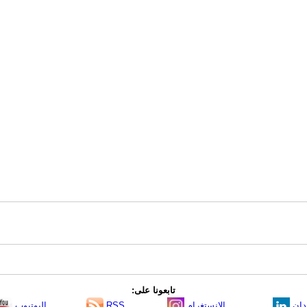
تابعونا على:
دإن
الانستغرام
RSS
اليوتيوب