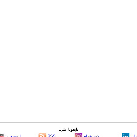
تابعونا على:
دإن
الانستغرام
RSS
اليوتيوب