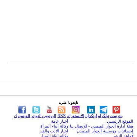
تابعونا على:
بنترست
تيلكرام
لينكدإن
الانستغرام
RSS
اليوتيوب
التويتر
الفيسبوك
الموقع الرئيسي
أخبار عامة
هيئة ادارة الحوار المتمدن - للإتصال بنا
وكالة أنباء المرأة
إحصائيات مؤسسة الحوار المتمدن
اخبار الأدب والفن
قواعد النشر
وكالة أنباء اليسار