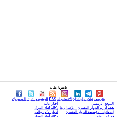
تابعونا على:
بنترست
تيلكرام
لينكدإن
الانستغرام
RSS
اليوتيوب
التويتر
الفيسبوك
الموقع الرئيسي
أخبار عامة
هيئة ادارة الحوار المتمدن - للإتصال بنا
وكالة أنباء المرأة
إحصائيات مؤسسة الحوار المتمدن
اخبار الأدب والفن
قواعد النشر
وكالة أنباء اليسار