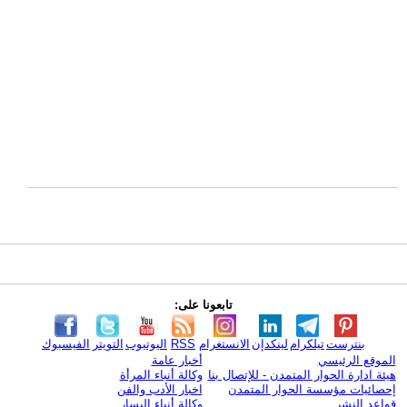
تابعونا على:
بنترست
تيلكرام
لينكدإن
الانستغرام
RSS
اليوتيوب
التويتر
الفيسبوك
الموقع الرئيسي
أخبار عامة
هيئة ادارة الحوار المتمدن - للإتصال بنا
وكالة أنباء المرأة
إحصائيات مؤسسة الحوار المتمدن
اخبار الأدب والفن
قواعد النشر
وكالة أنباء اليسار