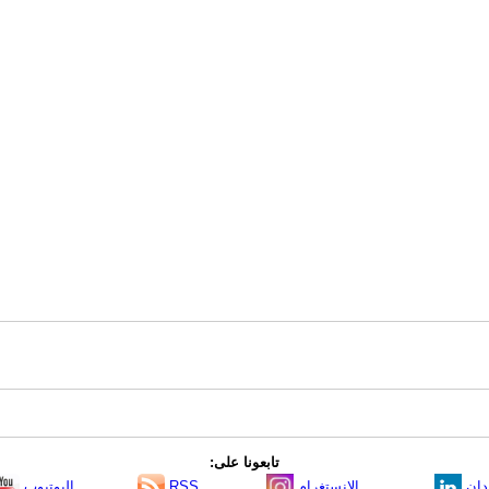
تابعونا على:
دإن
الانستغرام
RSS
اليوتيوب