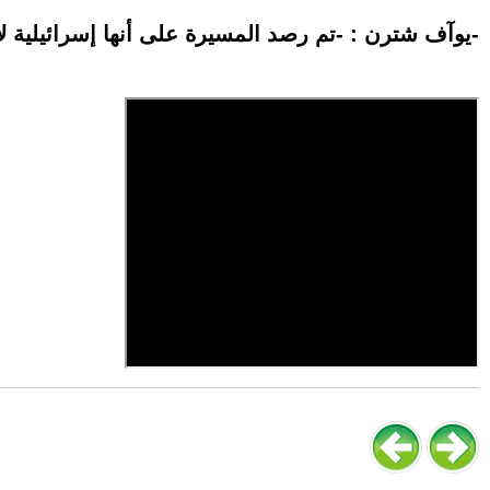
يوآف شترن : -تم رصد المسيرة على أنها إسرائيلية لا طائرة معادية-