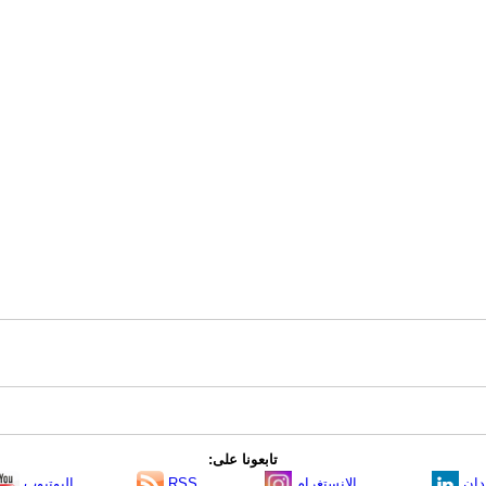
تابعونا على:
دإن
الانستغرام
RSS
اليوتيوب