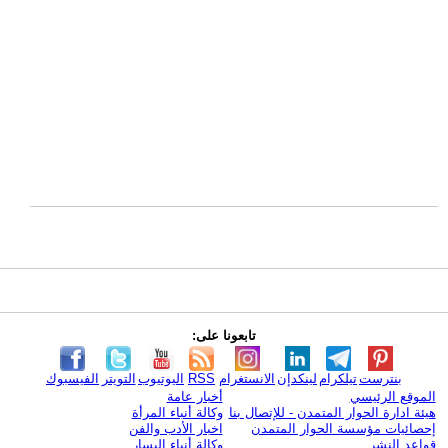
تابعونا على:
بنترست
تيلكرام
لينكدإن
الانستغرام
RSS
اليوتيوب
التويتر
الفيسبوك
الموقع الرئيسي
أخبار عامة
هيئة ادارة الحوار المتمدن - للإتصال بنا
وكالة أنباء المرأة
إحصائيات مؤسسة الحوار المتمدن
اخبار الأدب والفن
قواعد النشر
وكالة أنباء اليسار