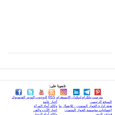
تابعونا على:
بنترست
تيلكرام
لينكدإن
الانستغرام
RSS
اليوتيوب
التويتر
الفيسبوك
الموقع الرئيسي
أخبار عامة
هيئة ادارة الحوار المتمدن - للإتصال بنا
وكالة أنباء المرأة
إحصائيات مؤسسة الحوار المتمدن
اخبار الأدب والفن
قواعد النشر
وكالة أنباء اليسار