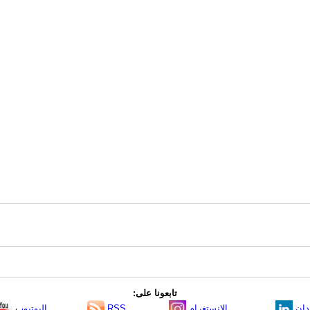
تابعونا على:
دإن
الانستغرام
RSS
اليوتيوب