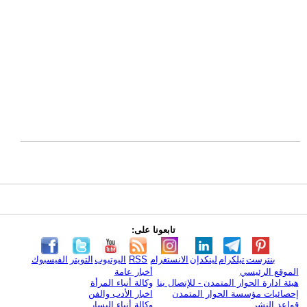
تابعونا على:
بنترست
تيلكرام
لينكدإن
الانستغرام
RSS
اليوتيوب
التويتر
الفيسبوك
الموقع الرئيسي
أخبار عامة
هيئة ادارة الحوار المتمدن - للإتصال بنا
وكالة أنباء المرأة
إحصائيات مؤسسة الحوار المتمدن
اخبار الأدب والفن
قواعد النشر
وكالة أنباء اليسار