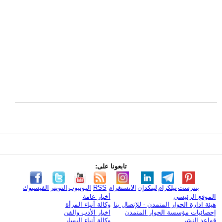
تابعونا على:
بنترست
تيلكرام
لينكدإن
الانستغرام
RSS
اليوتيوب
التويتر
الفيسبوك
الموقع الرئيسي
أخبار عامة
هيئة ادارة الحوار المتمدن - للإتصال بنا
وكالة أنباء المرأة
إحصائيات مؤسسة الحوار المتمدن
اخبار الأدب والفن
قواعد النشر
وكالة أنباء اليسار