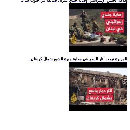
.. إذاعة الجيش الإسرائيلي: إصابة جندي بنيران صديقة في جنوب لبنا
.. الجزيرة ترصد آثار الدمار في محلية جبرة الشيخ شمال كردفان