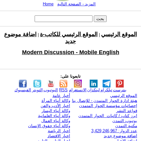
المزيد - الصفحة التالية
Home
الموقع الرئيسي
الموقع الرئيسي للكاتب-ة
اضافة موضوع
|
|
جديد
Modern Discussion - Mobile English
تابعونا على:
بنترست
تيلكرام
لينكدإن
الانستغرام
RSS
اليوتيوب
التويتر
الفيسبوك
الموقع الرئيسي
أخبار عامة
هيئة ادارة الحوار المتمدن - للإتصال بنا
وكالة أنباء المرأة
إحصائيات مؤسسة الحوار المتمدن
اخبار الأدب والفن
قواعد النشر
وكالة أنباء اليسار
ابرز كتاب / كاتبات الحوار المتمدن
وكالة أنباء العلمانية
يوتيوب التمدن
وكالة أنباء العمال
مكتبة التمدن
وكالة أنباء حقوق الإنسان
عدد الزوار: 3,429,246,967
اخبار الرياضة
اضافة موضوع جديد
اخبار الاقتصاد
اضافة الاخبار
اخبار الطب والعلوم