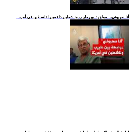
.. -أنا صهيوني-.. مواجهة بين طبيب وناشطين داعمين لفلسطين في أمر