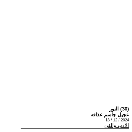
(30) النور
عجيل جاسم عذافة
2024 / 12 / 18
الادب والفن