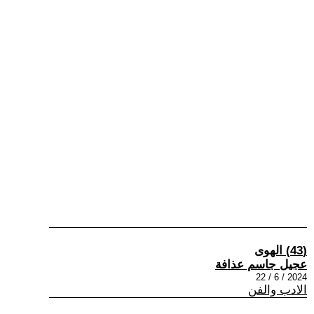
(43) الهوى
عجيل جاسم عذافة
2024 / 6 / 22
الادب والفن