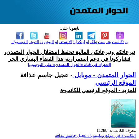
تابعونا على:
بودكاست
بنترست
تيلكرام
لينكدإن
الانستغرام
اليوتيوب
التويتر
الفيسبوك
تبرعاتكم وتبرعاتكن المالية تحفظ استقلال الحوار المتمدن،
فشاركونا في دعم استمرارية هذا الفضاء اليساري الحر
[اشترك في قناة ‫«الحوار المتمدن» على اليوتيوب]
الحوار المتمدن - موبايل
- عجيل جاسم عذافة
الموقع الرئيسي
للمزيد - الموقع الرئيسي للكاتب-ة
معرف الكاتب-ة: 11290
الكاتب-ة في موقع ويكيبيديا : عجيل جاسم عذافة