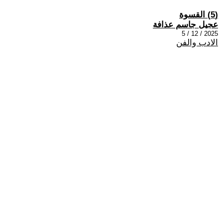
(5) القسوة
عجيل جاسم عذافة
2025 / 12 / 5
الادب والفن