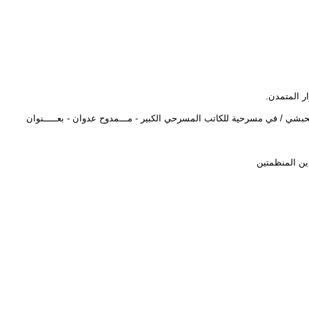
الحبشي / في مسرحية للكاتب المسرحي الكبير - مـــمدوح عدوان - بعـــــنوان
ين المنظمتين