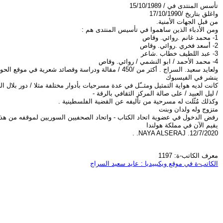
تأسس المنتدى في / 15/10/1989
واغلق بتاريخ /17/10/1990
من قبل الجهات الأمنية.
ومن الأدباء الذين ساهموا في تأسيس المنتدى هم :
1- محمد غانم .روائي. وقاص
2- أسعد فخري .روائي. وقاص
3- عبد اللطيف خطاب .شاعر
4- محمد الأحمد / ابو النشمي / روائي. وقاص
ولعايد سعيد. السراج . أكثر من /450 / مقالة ودراسة وقصائد شعرية في موقع الحوار المتمدن.
ينشر في الفيسبوك
كانت لديه هواية التمثيل ومثــّل في عدة مسرحيات بأدوار مختلفة مثلا / دور بلال 
/ ليل العبيد / على صالة المركز الثقافي بالرقة -
وكذلك مُثّلت له مسرحية من تأليفه عن القضية الفلسطينية .
متزوج وله ولدان وبنت
رفض الدخول في عضوية اتحاد الكتاب - واتحاد الصحفيين السوريين لموقفه من هذ
يقيم الآن في مملكة هولندا
12/7/2020. NAYA ALSERAJ. .
معرف الكاتب-ة: 1197
الكاتب-ة في موقع ويكيبيديا : عايد سعيد السراج