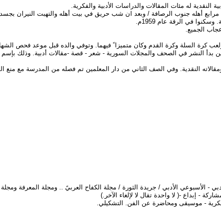
ة النقدية له مئات المقالات والدراسات الأدبية والفكرية.
1/1 البادية السورية( بادية الرقة ) حيث مرابع أهله جنوب الرصافة / وبعد ان شب حريق في بيت أهله وا
كنوا في الرقة عام 1959م.
عجاب الجميع.
ب كرة السلة وكرة القدم وكان متميزا ً فيهما. وتوفي والده قبل موعد فحص الشهادة 
أ النشر في الصحف والمجلات السورية - شعر - قصة -مقالات أدبية. وذلك بإسم ( حو
ومقالاته النقدية. وفي الصف الثاني من دار المعلمين تم فصله من المدرسة مع منع 
ي - الأسبوعي الأدبي / جريدة الثورة / مجلة الكفاح العربيً .. ومجلة المعرفة ومجلة
ة - إبداع -( لا واحدة تقال لا لإلغاء الآخر.)