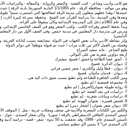
هو كاتب وأديب وشاعر - كتب القصة - والشعر والرواية - والمقالة - والدراسات الأدبي
وهو من مواليد - محافظة الرقة - عام /1955
جسدها / وهذا جعلهم ينتقلون إلى مدينة الرقة لمعالجتها التي استمرت سنينا ً طويلة. وس
وبعدها وفي المدينة. بدأ بدراسة القرآن عند الشيخ . وحفظه بسرعة كبيرة آثارت إ
وفي عام 1962م دخل إلى المدرسة الإبتدائية وكان متفوقاً على أقرانه.
وبدأ بحفظ الشعر وقراءة الكتب.. وكتب الشعر وهو في الصف الخامس الإبتدائي، ولع
ودرس في مدرسة دار المعلمين في مدينة حمص. وفي الصف الأول من دار المعلمين بد
الدليمي)
وإثر نشاطه الأدبي بدأت بعض الجهات في الدولة. مضايقته بسبب كتاباته الجريئة، 
وفصله من العمل لأكثر من ثلاث مرات / حيث تم قبوله موظفا ً في دوائر الدولة
طبع الشاعر : عايد سعيد السراج
أربعة دواوين شعرية هي على التوالي :
1 - أشق عصا الطاعة وأعشق / فصيح. مشترك
2- ديوان الدائرة .فصيح
3- ديوان - قطا وليل والكدري / شعر شعبي فراتي
4- ديوان - قدمان مائيتان .فصيح
ومن الكتب الجاهزة للطباعة ولم تطبع بسبب ضيق ذات اليد هي. .
5- مجموعة قصصية / لم تطبع
6- رواية طويلة بعنوان(الحرمل ) لم تطبع
7- دراسات في نقد القصة -لم تطبع
8- دراسات وبيانات شعرية - لم تطبع
9- قصص قصيرة - بعنوان الهوتة. لم تطبع
10- ديوان شعر بعنوان ( أشجار دمي) لم يطبع
والكثير من الكتابات الشعرية والأدبية في صحف ومجلات عربية - مثل :( الموقف الأدب
اسس المنتدى الثقافي الديمقراطي بالرقة / سوريا . وكان شعار المنتدى - حوار - مشارك
تأسس المنتدى عام - 1989- وقد تحققت به 50 ندوة - شعر - قصة - دراسة أدبية وفكرية - موسيقى ومحاضرة عن الفن. التشكيلي.
كان المنتدى حرا ً لا ينتمي لأي تنظيم سياسي.