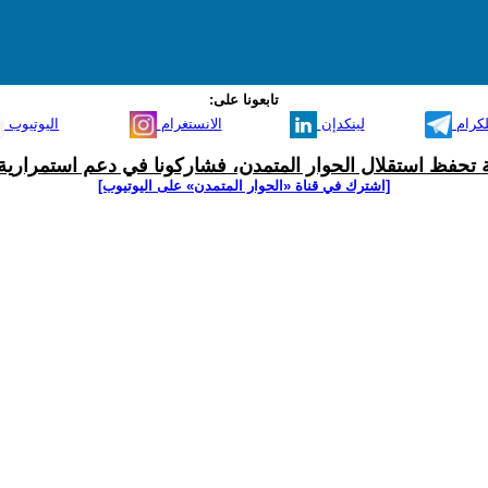
تابعونا على:
لكرام
لينكدإن
الانستغرام
اليوتيوب
ية تحفظ استقلال الحوار المتمدن، فشاركونا في دعم استمرارية 
[اشترك في قناة ‫«الحوار المتمدن» على اليوتيوب]