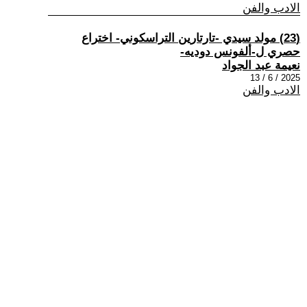
الادب والفن
(23) مولد سيدي -تارتارين التراسكوني- اختراع
حصري ل-ألفونس دوديه-
نعيمة عبد الجواد
2025 / 6 / 13
الادب والفن