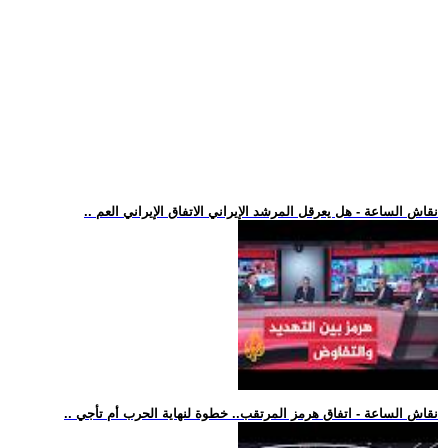
.. نقاش الساعة - هل يعرقل المرشد الإيراني الاتفاق الإيراني العم
.. نقاش الساعة - اتفاق هرمز المرتقب.. خطوة لنهاية الحرب أم تأجي