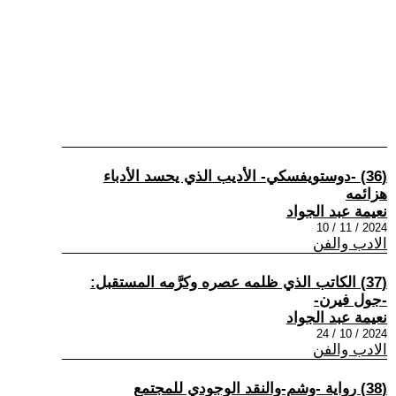
(36) -دوستويفسكي- الأديب الذي يحسد الأدباء
هزائمه
نعيمة عبد الجواد
2024 / 11 / 10
الادب والفن
(37) الكاتب الذي ظلمه عصره وكرَّمه المستقبل:
-جول فيرن-
نعيمة عبد الجواد
2024 / 10 / 24
الادب والفن
(38) رواية -وشم-والنقد الوجودي للمجتمع