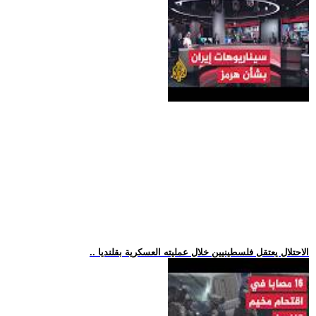
.. الاحتلال يعتقل فلسطينيين خلال عمليته العسكرية بقلنديا