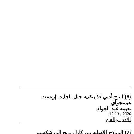
(6) انتاج أدبي فذَ بتقنية جبل الجليد: إرنست
هيمنجواي
نعيمة عبد الجواد
2026 / 3 / 12
الادب والفن
(7) النماذج الأصلية من كارل يونج إلى شكسبير