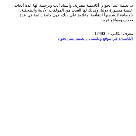
د. نعيمة عبد الجواد: أكاديمية مصرية، وأستاذ أدب وترجمة، لها عدة أبحاث
علمية منشورة دولياً، وكذلك لها العديد من المؤلفات الأدبية والصحفية،
بالإضافة لأنشطتها الثقافية. وعلاوة على ذلك، فهي كاتبة دائمة في عدة
صحف ومواقع عربية.
معرف الكاتب-ة: 12493
الكاتب-ة في موقع ويكيبيديا : نعيمة عبد الجواد