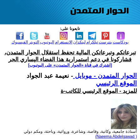
تابعونا على:
بودكاست
بنترست
تيلكرام
لينكدإن
الانستغرام
اليوتيوب
التويتر
الفيسبوك
تبرعاتكم وتبرعاتكن المالية تحفظ استقلال الحوار المتمدن،
فشاركونا في دعم استمرارية هذا الفضاء اليساري الحر
[اشترك في قناة ‫«الحوار المتمدن» على اليوتيوب]
الحوار المتمدن - موبايل
- نعيمة عبد الجواد
الموقع الرئيسي
للمزيد - الموقع الرئيسي للكاتب-ة
أستاذة جامعية، وكاتبة، وقاصة، وشاعرة، وروائية، وباحثة، ومكم دولي
(Naeema Abdelgawad )