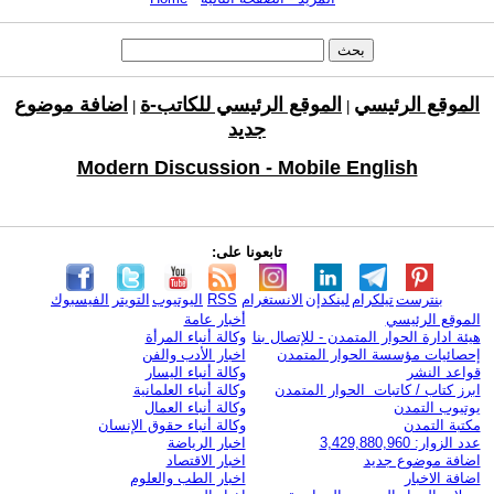
الموقع الرئيسي
الموقع الرئيسي للكاتب-ة
اضافة موضوع
|
|
جديد
Modern Discussion - Mobile English
تابعونا على:
بنترست
تيلكرام
لينكدإن
الانستغرام
RSS
اليوتيوب
التويتر
الفيسبوك
الموقع الرئيسي
أخبار عامة
هيئة ادارة الحوار المتمدن - للإتصال بنا
وكالة أنباء المرأة
إحصائيات مؤسسة الحوار المتمدن
اخبار الأدب والفن
قواعد النشر
وكالة أنباء اليسار
ابرز كتاب / كاتبات الحوار المتمدن
وكالة أنباء العلمانية
يوتيوب التمدن
وكالة أنباء العمال
مكتبة التمدن
وكالة أنباء حقوق الإنسان
عدد الزوار: 3,429,880,960
اخبار الرياضة
اضافة موضوع جديد
اخبار الاقتصاد
اضافة الاخبار
اخبار الطب والعلوم