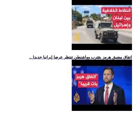
.. اتفاق مضيق هرمز يقترب وواشنطن تنتظر عرضا إيرانيا جديدا