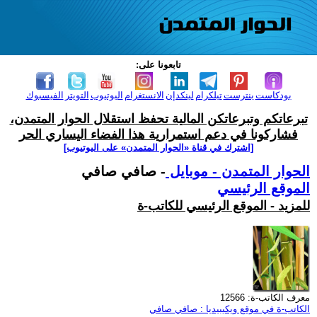
تابعونا على:
بودكاست
بنترست
تيلكرام
لينكدإن
الانستغرام
اليوتيوب
التويتر
الفيسبوك
تبرعاتكم وتبرعاتكن المالية تحفظ استقلال الحوار المتمدن،
فشاركونا في دعم استمرارية هذا الفضاء اليساري الحر
[اشترك في قناة ‫«الحوار المتمدن» على اليوتيوب]
الحوار المتمدن - موبايل
- صافي صافي
الموقع الرئيسي
للمزيد - الموقع الرئيسي للكاتب-ة
معرف الكاتب-ة: 12566
الكاتب-ة في موقع ويكيبيديا : صافي صافي