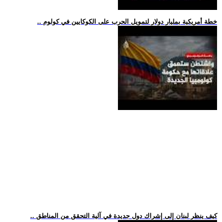
.. خطة أمريكية بمليار دولار لتمويل الحرب على الكوكايين في كولوم
.. كيف ينظر لبنان إلى إشراك دول جديدة في آلية التحقق من المناطق