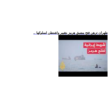
.. طهران ترهن فتح مضيق هرمز بتغيير واشنطن لسلوكها