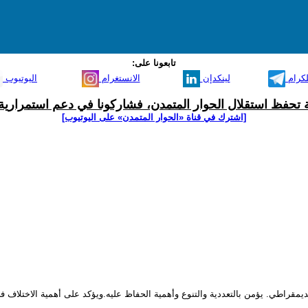
تابعونا على:
لكرام
لينكدإن
الانستغرام
اليوتيوب
ية تحفظ استقلال الحوار المتمدن، فشاركونا في دعم استمرارية 
[اشترك في قناة ‫«الحوار المتمدن» على اليوتيوب]
قراطي. يؤمن بالتعددية والتنوع وأهمية الحفاظ عليه.ويؤكد على أهمية الاختلاف في ال