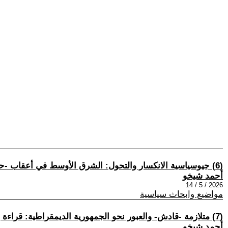
(6) جيوسياسية الانكسار والتحول: الشرق الأوسط في أعقاب -حرب الخليج الرابعة-
أحمد شيخو
2026 / 5 / 14
مواضيع وابحاث سياسية
(7) متلازمة -قادش- والعبور نحو الجمهورية الديمقراطية: قراءة بنيوية في فلسفة السلام والاندماج الديمقراطي
أحمد شيخو