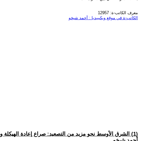
معرف الكاتب-ة: 12957
الكاتب-ة في موقع ويكيبيديا : أحمد شيخو
(1) الشرق الأوسط نحو مزيد من التصعيد: صراع إعادة الهيكلة وسيناريوهات التحول الإقليمي
أحمد شيخو