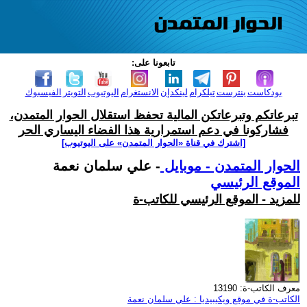
تابعونا على:
بودكاست
بنترست
تيلكرام
لينكدإن
الانستغرام
اليوتيوب
التويتر
الفيسبوك
تبرعاتكم وتبرعاتكن المالية تحفظ استقلال الحوار المتمدن،
فشاركونا في دعم استمرارية هذا الفضاء اليساري الحر
[اشترك في قناة ‫«الحوار المتمدن» على اليوتيوب]
الحوار المتمدن - موبايل
- علي سلمان نعمة
الموقع الرئيسي
للمزيد - الموقع الرئيسي للكاتب-ة
معرف الكاتب-ة: 13190
الكاتب-ة في موقع ويكيبيديا : علي سلمان نعمة