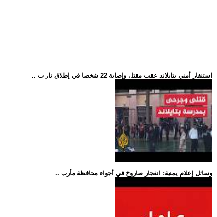
.. استنفار أمني بتايلاند عقب مقتل وإصابة 22 شخصا في إطلاق نار ب
.. وسائل إعلام يمنية: انفجار صاروخ في أجواء محافظة مأرب