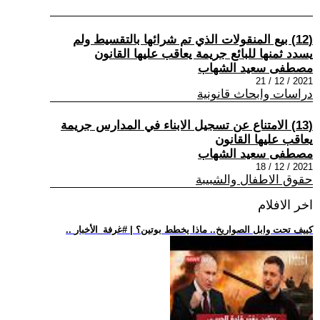
(12) بيع المنقولات الذي تم شرائها بالتقسيط ولم
يسدد ثمنها للبائع جريمة يعاقب عليها القانون
مصطفى سعيد الشهاب
2021 / 12 / 21
دراسات وابحاث قانونية
(13) الامتناع عن تسجيل الابناء في المدارس جريمة
يعاقب عليها القانون
مصطفى سعيد الشهاب
2021 / 12 / 18
حقوق الاطفال والشبيبة
اخر الافلام
.. كييف تحت وابل الصواريخ.. ماذا يخطط بوتين؟ | #غرفة_الأخبار