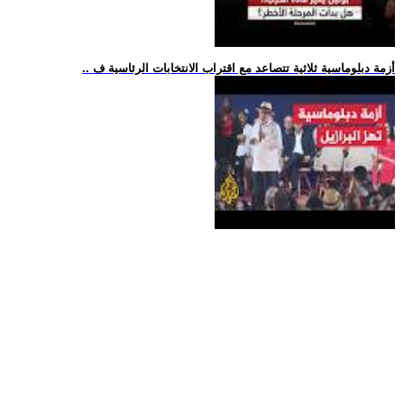
.. أزمة دبلوماسية ثلاثية تتصاعد مع اقتراب الانتخابات الرئاسية ف