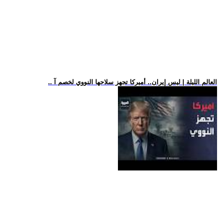
.. العالم الليلة | ليس إيران.. أميركا تجهز سلاحها النووي لخصم آ