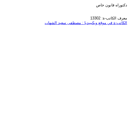
دكتوراه قانون خاص
معرف الكاتب-ة: 13302
الكاتب-ة في موقع ويكيبيديا : مصطفى سعيد الشهاب