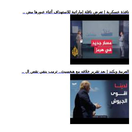
.. نافذة عسكرية | تعرض ناقلة إماراتية للاستهداف أثناء عبورها مض
.. العربية ويكند | بعد تقرير خلافه مع هيغسيث.. ترمب ينفي نقص ال