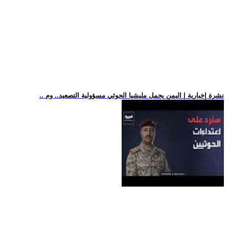
.. نشرة إخبارية | اليمن يحمل مليشيا الحوثي مسؤولية التصعيد.. وم