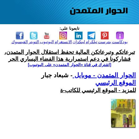
تابعونا على:
بودكاست
بنترست
تيلكرام
لينكدإن
الانستغرام
اليوتيوب
التويتر
الفيسبوك
تبرعاتكم وتبرعاتكن المالية تحفظ استقلال الحوار المتمدن،
فشاركونا في دعم استمرارية هذا الفضاء اليساري الحر
[اشترك في قناة ‫«الحوار المتمدن» على اليوتيوب]
الحوار المتمدن - موبايل
- شبعاد جبار
الموقع الرئيسي
للمزيد - الموقع الرئيسي للكاتب-ة