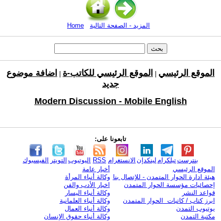
المزيد - الصفحة التالية
Home
الموقع الرئيسي
الموقع الرئيسي للكاتب-ة
اضافة موضوع
|
|
جديد
Modern Discussion - Mobile English
تابعونا على:
بنترست
تيلكرام
لينكدإن
الانستغرام
RSS
اليوتيوب
التويتر
الفيسبوك
الموقع الرئيسي
أخبار عامة
هيئة ادارة الحوار المتمدن - للإتصال بنا
وكالة أنباء المرأة
إحصائيات مؤسسة الحوار المتمدن
اخبار الأدب والفن
قواعد النشر
وكالة أنباء اليسار
ابرز كتاب / كاتبات الحوار المتمدن
وكالة أنباء العلمانية
يوتيوب التمدن
وكالة أنباء العمال
مكتبة التمدن
وكالة أنباء حقوق الإنسان