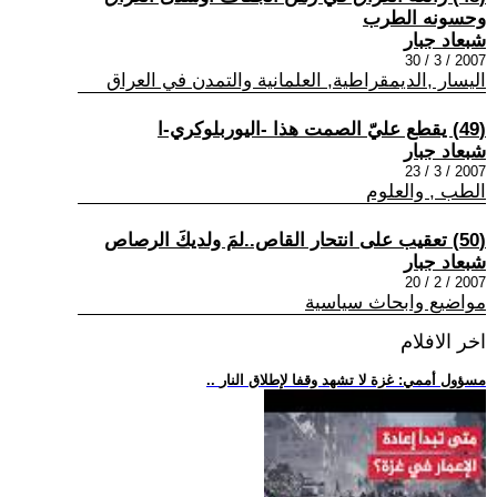
وحسونه الطرب
شبعاد جبار
2007 / 3 / 30
اليسار ,الديمقراطية, العلمانية والتمدن في العراق
(49) يقطع عليّ الصمت هذا -اليوربلوكري-ا
شبعاد جبار
2007 / 3 / 23
الطب , والعلوم
(50) تعقيب على انتحار القاص..لمَ ولديكَ الرصاص
شبعاد جبار
2007 / 2 / 20
مواضيع وابحاث سياسية
اخر الافلام
.. مسؤول أممي: غزة لا تشهد وقفا لإطلاق النار