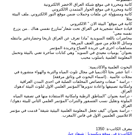
كاتبة ومحررة في موقع شبكة العراق الاخضر الالكترونية
كاتبة ومحررة في موقع الحوار المتمدن الالكتروني
كاتبة ومسؤولة عن ملفات وحملات ضمن موقع النور الالكتروني..ملف البيئة
مثلا
كاتبة في موقع" البيئة الان " الالكتروني
قيادة حملة تشجيرية في العراق تحت شعار"سازرع نفسي هناك ..من يزرع
نفسه معي"
محاضرات باللغة السويدية "ماذا تعرف عن العراق تاريخا وحضارةغير ماتنقله
وسائل الاعلام من صور العنف المريعة"
مساهمات اخرى في جريدة الصباح وجريدة المؤتمر
بعنوان" يوميات معيدي في السويد" وهي كتابات ساخرة تعني بالبيئة وتحمل
المعلومة العلمية باسلوب محبب
البحوث العلمية والاكاديمية:
- اثنا عشر بحثا اكاديميا في مجال تلوث المياه والتربة والهواء منشورة في
مجلات عالمية ..(اسماء البحوث في وثائق مرفقة)
- دراسة " صفات وخصائص المخلفات الصلبة في احدى المدن العراقية
وامكانية تصنيفها واعادة تدويرها"المؤتمر العلمي الاول لتلوث البيئة /دهوك
العراق.
- دراسة بعنوان "المناطق الرطبة وامكانية الاستفادة منها في تصفية المياه
الملوثة وتقليل نسب الفسفور والنترات"المؤتمر العلمي الثاني للبيئة دهوك/
العراق
- دراسة بعنوان "كيف تجعل المعلومة العلمية البيئية شيقة" قدمت في مؤتمر
الاعلاميين العلميين الاول في فاس /المغرب.
معرف الكاتب-ة: 1350
الكاتب-ة في موقع ويكيبيديا : شبعاد جبار