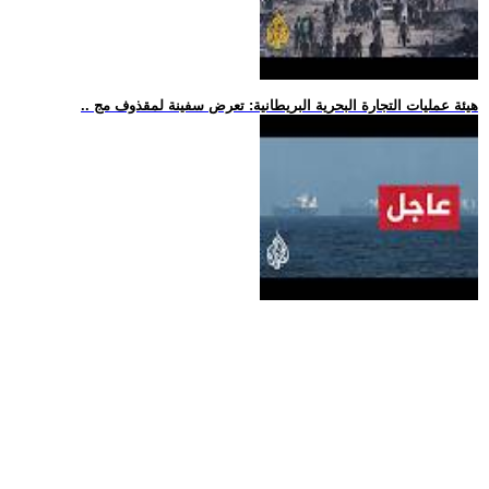
.. هيئة عمليات التجارة البحرية البريطانية: تعرض سفينة لمقذوف مج