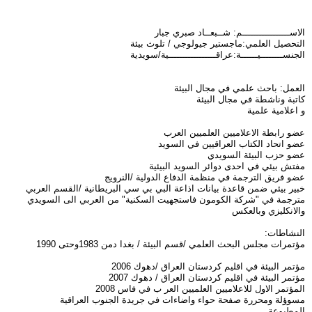
الاســـــــــــــــــم: شــبعــاد صبري جبار
التحصيل العلمي:ماجستير جيولوجي / تلوث بيئة
الجنســــــــيــــــة:عراقـــــــــــــــــية/سويدية
العمل: باحث علمي في مجال البيئة
كاتبة وناشطة في مجال البيئة
و اعلامية علمية
عضو رابطة الاعلاميين العلميين العرب
عضو اتحاد الكتاب العراقيين في السويد
عضو حزب البيئة السويدي
مفتش بيئي في احدى دوائر السويد البيئية
عضو فريق الترجمة في منظمة الدفاع الدولية /النرويج
خبير بيئي ضمن قاعدة بيانات اذاعة البي بي سي البريطانية /القسم العربي
مترجمة في "شركة الكومون فاستجهيت السكنية" من العربي الى السويدي
والانكليزي وبالعكس
النشاطات:
مؤتمرات مجلس البحث العلمي /قسم البيئة / بغدا دمن 1983وحتى 1990
مؤتمر البيئة في اقليم كردستان العراق /دهوك 2006
مؤتمر البيئة في اقليم كردستان العراق / دهوك 2007
المؤتمر الاول للاعلاميين العلميين العر ب في فاس 2008
مسوؤلة ومحررة صفحة حواء واضاءات في جريدة الجنوب العراقية
المطبوعة