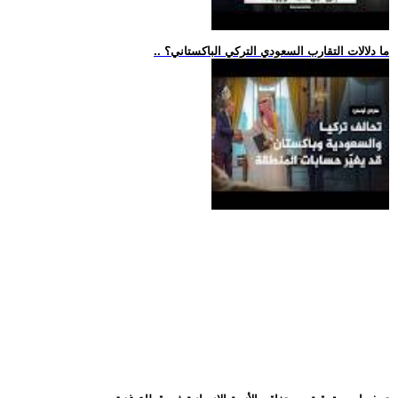
.. ما دلالات التقارب السعودي التركي الباكستاني؟