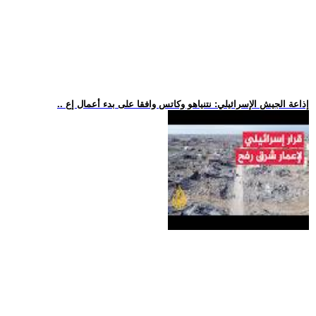
.. إذاعة الجيش الإسرائيلي: نتنياهو وكاتس وافقا على بدء أعمال إع