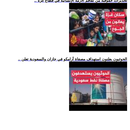
.. تحذيرات حقوقية من تفاقم الأزمة الإنسانية في قطاع غزة
.. الحوثيون يعلنون استهداف مصفاة أرامكو في جازان والسعودية تعلن