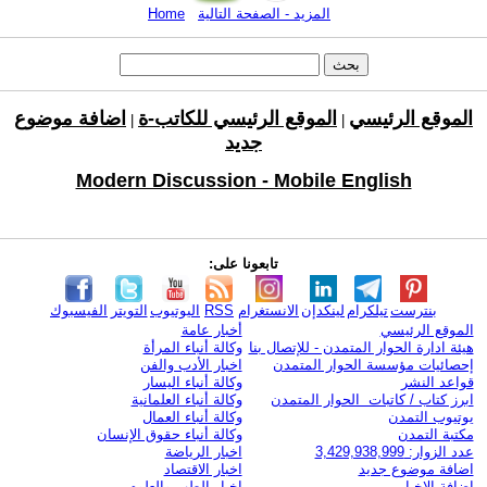
المزيد - الصفحة التالية
Home
الموقع الرئيسي
الموقع الرئيسي للكاتب-ة
اضافة موضوع
|
|
جديد
Modern Discussion - Mobile English
تابعونا على:
بنترست
تيلكرام
لينكدإن
الانستغرام
RSS
اليوتيوب
التويتر
الفيسبوك
الموقع الرئيسي
أخبار عامة
هيئة ادارة الحوار المتمدن - للإتصال بنا
وكالة أنباء المرأة
إحصائيات مؤسسة الحوار المتمدن
اخبار الأدب والفن
قواعد النشر
وكالة أنباء اليسار
ابرز كتاب / كاتبات الحوار المتمدن
وكالة أنباء العلمانية
يوتيوب التمدن
وكالة أنباء العمال
مكتبة التمدن
وكالة أنباء حقوق الإنسان
عدد الزوار: 3,429,938,999
اخبار الرياضة
اضافة موضوع جديد
اخبار الاقتصاد
اضافة الاخبار
اخبار الطب والعلوم