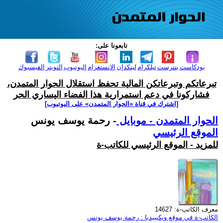
تابعونا على:
بودكاست
بنترست
تيلكرام
لينكدإن
الانستغرام
اليوتيوب
التويتر
الفيسبوك
تبرعاتكم وتبرعاتكن المالية تحفظ استقلال الحوار المتمدن،
فشاركونا في دعم استمرارية هذا الفضاء اليساري الحر
[اشترك في قناة ‫«الحوار المتمدن» على اليوتيوب]
الحوار المتمدن - موبايل
- رحمة يوسف يونس
الموقع الرئيسي
للمزيد - الموقع الرئيسي للكاتب-ة
معرف الكاتب-ة: 14627
الكاتب-ة في موقع ويكيبيديا : رحمة يوسف يونس