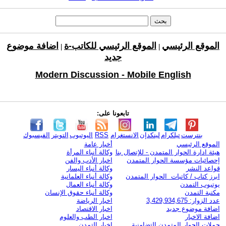
الموقع الرئيسي
الموقع الرئيسي للكاتب-ة
اضافة موضوع
|
|
جديد
Modern Discussion - Mobile English
تابعونا على:
بنترست
تيلكرام
لينكدإن
الانستغرام
RSS
اليوتيوب
التويتر
الفيسبوك
الموقع الرئيسي
أخبار عامة
هيئة ادارة الحوار المتمدن - للإتصال بنا
وكالة أنباء المرأة
إحصائيات مؤسسة الحوار المتمدن
اخبار الأدب والفن
قواعد النشر
وكالة أنباء اليسار
ابرز كتاب / كاتبات الحوار المتمدن
وكالة أنباء العلمانية
يوتيوب التمدن
وكالة أنباء العمال
مكتبة التمدن
وكالة أنباء حقوق الإنسان
عدد الزوار: 3,429,934,675
اخبار الرياضة
اضافة موضوع جديد
اخبار الاقتصاد
اضافة الاخبار
اخبار الطب والعلوم
حملات الحوار المتمدن التضامنية
اخبار التمدن