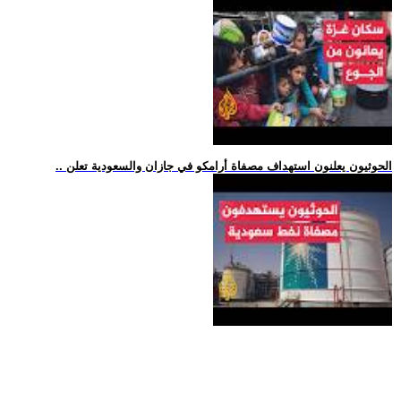
.. الحوثيون يعلنون استهداف مصفاة أرامكو في جازان والسعودية تعلن