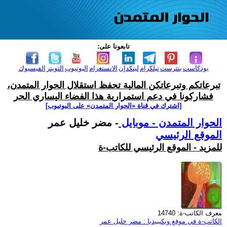
تابعونا على:
بودكاست
بنترست
تيلكرام
لينكدإن
الانستغرام
اليوتيوب
التويتر
الفيسبوك
تبرعاتكم وتبرعاتكن المالية تحفظ استقلال الحوار المتمدن،
فشاركونا في دعم استمرارية هذا الفضاء اليساري الحر
[اشترك في قناة ‫«الحوار المتمدن» على اليوتيوب]
الحوار المتمدن - موبايل
- مضر خليل عمر
الموقع الرئيسي
للمزيد - الموقع الرئيسي للكاتب-ة
معرف الكاتب-ة: 14740
الكاتب-ة في موقع ويكيبيديا : مضر خليل عمر