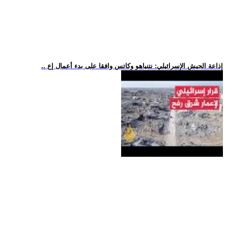
.. إذاعة الجيش الإسرائيلي: نتنياهو وكاتس وافقا على بدء أعمال إع