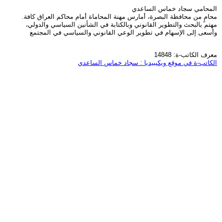
المحامي سجاد خماس الساعدي
محامٍ من محافظة البصرة، أمارس مهنة المحاماة أمام محاكم العراق كافة.
مهتم بالبحث والتطوير القانوني وبالكتابة في الشأنين السياسي والدولي،
وأسعى إلى الإسهام في تطوير الوعي القانوني والسياسي في المجتمع
معرف الكاتب-ة: 14848
الكاتب-ة في موقع ويكيبيديا : سجاد خماس الساعدي