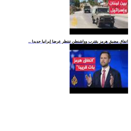
.. اتفاق مضيق هرمز يقترب وواشنطن تنتظر عرضا إيرانيا جديدا