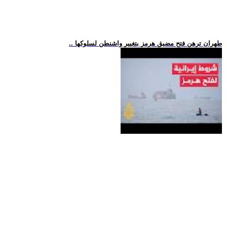
.. طهران ترهن فتح مضيق هرمز بتغيير واشنطن لسلوكها