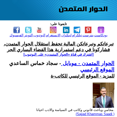
تابعونا على:
بودكاست
بنترست
تيلكرام
لينكدإن
الانستغرام
اليوتيوب
التويتر
الفيسبوك
تبرعاتكم وتبرعاتكن المالية تحفظ استقلال الحوار المتمدن،
فشاركونا في دعم استمرارية هذا الفضاء اليساري الحر
[اشترك في قناة ‫«الحوار المتمدن» على اليوتيوب]
الحوار المتمدن - موبايل
- سجاد خماس الساعدي
الموقع الرئيسي
للمزيد - الموقع الرئيسي للكاتب-ة
محامي وباحث قانوني وكاتب في السياسة والادب احيانا.
(Sajjad Khammas Saadi )