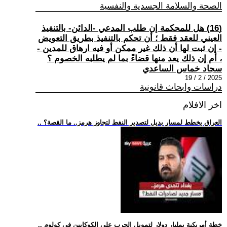
الصحة والسلامة الجسدية والنفسية
(16) هل للمحكمة إن طلب المدعي -الدائن- بالتنفيذ
العيني للعقد فقط ؛ أن تحكم بالتنفيذ بطريق التعويض
- إن ثبت لها أن ذلك غير ممكن أو فيه ارهاق للمدين -
، أم إن ذلك يعد منها قضاءً بما لم يطلبه الخصوم ؟
سجاد خماس الساعدي
2025 / 2 / 19
دراسات وابحاث قانونية
اخر الافلام
.. العراق يخطط لمسار بديل لتصدير النفط لتجاوز هرمز.. ما القصة؟
.. خطة أمريكية بمليار دولار لتمويل الحرب على الكوكايين في كولوم