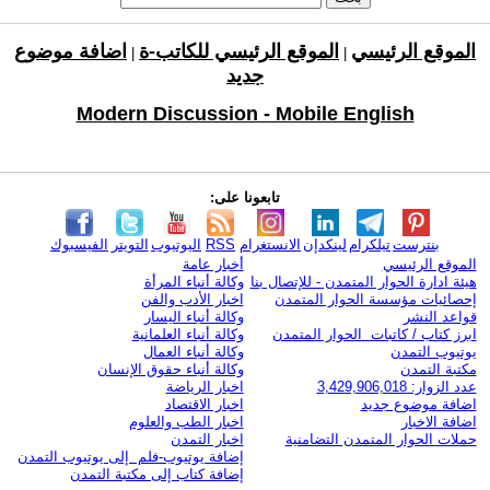
الموقع الرئيسي
الموقع الرئيسي للكاتب-ة
اضافة موضوع
|
|
جديد
Modern Discussion - Mobile English
تابعونا على:
بنترست
تيلكرام
لينكدإن
الانستغرام
RSS
اليوتيوب
التويتر
الفيسبوك
الموقع الرئيسي
أخبار عامة
هيئة ادارة الحوار المتمدن - للإتصال بنا
وكالة أنباء المرأة
إحصائيات مؤسسة الحوار المتمدن
اخبار الأدب والفن
قواعد النشر
وكالة أنباء اليسار
ابرز كتاب / كاتبات الحوار المتمدن
وكالة أنباء العلمانية
يوتيوب التمدن
وكالة أنباء العمال
مكتبة التمدن
وكالة أنباء حقوق الإنسان
عدد الزوار: 3,429,906,018
اخبار الرياضة
اضافة موضوع جديد
اخبار الاقتصاد
اضافة الاخبار
اخبار الطب والعلوم
حملات الحوار المتمدن التضامنية
اخبار التمدن
إضافة يوتيوب-فلم إلى يوتيوب التمدن
إضافة كتاب إلى مكتبة التمدن