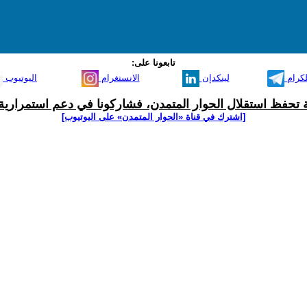
تابعونا على:
لكرام
لينكدإن
الانستغرام
اليوتيوب
ية تحفظ استقلال الحوار المتمدن، فشاركونا في دعم استمرارية 
[اشترك في قناة ‫«الحوار المتمدن» على اليوتيوب]