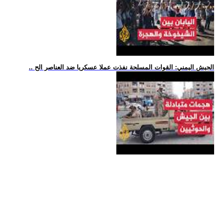
.. الجيش اليمني: القوات المسلحة نفذت عملا عسكريا ضد العناصر الح