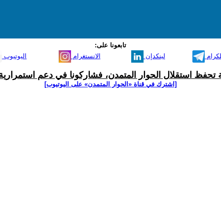
تابعونا على:
لكرام
لينكدإن
الانستغرام
اليوتيوب
ية تحفظ استقلال الحوار المتمدن، فشاركونا في دعم استمرارية 
[اشترك في قناة ‫«الحوار المتمدن» على اليوتيوب]