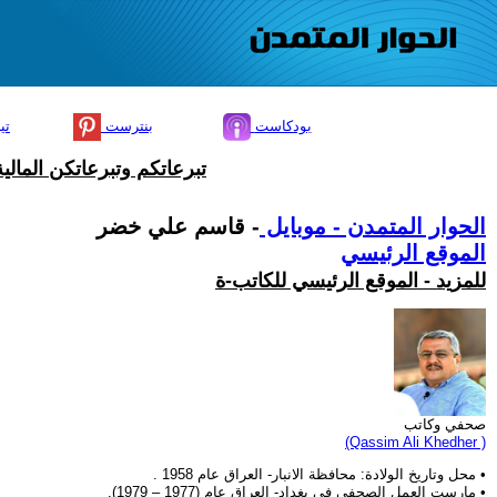
بودكاست
بنترست
تي
تبرعاتكم وتبرعاتكن المال
الحوار المتمدن - موبايل
- قاسم علي خضر
الموقع الرئيسي
للمزيد - الموقع الرئيسي للكاتب-ة
صحفي وكاتب
(Qassim Ali Khedher )
• محل وتاريخ الولادة: محافظة الانبار- العراق عام 1958 .
• مارست العمل الصحفي في بغداد- العراق عام (1977 – 1979).