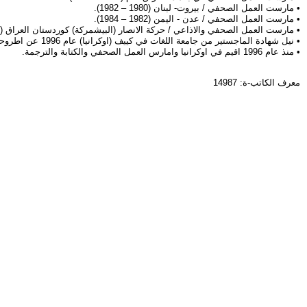
• مارست العمل الصحفي / بيروت- لبنان (1980 – 1982).
• مارست العمل الصحفي / عدن - اليمن (1982 – 1984).
• مارست العمل الصحفي والاذاعي / حركة الانصار (البيشمركة) كوردستان العراق (1984 -1989).
• نيل شهادة الماجستير من جامعة اللغات في كييف (اوكرانيا) عام 1996 عن اطروحتي المعنونة "فرادة النثر الفـني في اقاصيـص ميخائيـل شولوخوف".
• منذ عام 1996 اقيم في اوكرانيا وامارس العمل الصحفي والكتابة والترجمة.
معرف الكاتب-ة: 14987