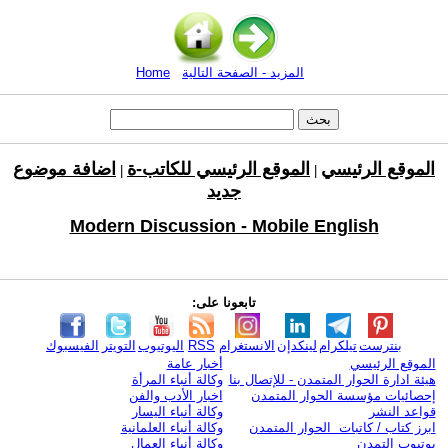
المزيد - الصفحة التالية
Home
الموقع الرئيسي
الموقع الرئيسي للكاتب-ة
اضافة موضوع
|
|
جديد
Modern Discussion - Mobile English
تابعونا على:
بنترست
تيلكرام
لينكدإن
الانستغرام
RSS
اليوتيوب
التويتر
الفيسبوك
الموقع الرئيسي
أخبار عامة
هيئة ادارة الحوار المتمدن - للإتصال بنا
وكالة أنباء المرأة
إحصائيات مؤسسة الحوار المتمدن
اخبار الأدب والفن
قواعد النشر
وكالة أنباء اليسار
ابرز كتاب / كاتبات الحوار المتمدن
وكالة أنباء العلمانية
يوتيوب التمدن
وكالة أنباء العمال