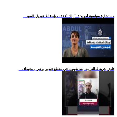
.. مستشارة سياسية أمريكية: أيباك أخفقت بإسقاط عبدول السيد
.. فادي بدرية لـ-العربية- بعد ظهوره في مقطع فيديو يوحي باستهداف