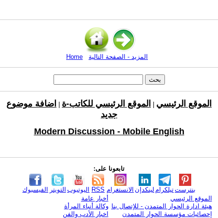
المزيد - الصفحة التالية
Home
الموقع الرئيسي
الموقع الرئيسي للكاتب-ة
اضافة موضوع
|
|
جديد
Modern Discussion - Mobile English
تابعونا على:
بنترست
تيلكرام
لينكدإن
الانستغرام
RSS
اليوتيوب
التويتر
الفيسبوك
الموقع الرئيسي
أخبار عامة
هيئة ادارة الحوار المتمدن - للإتصال بنا
وكالة أنباء المرأة
إحصائيات مؤسسة الحوار المتمدن
اخبار الأدب والفن