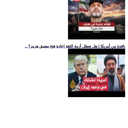
.. نافذة من أمريكا | هل تعطل أزمة الثقة إعادة فتح مضيق هرمز؟