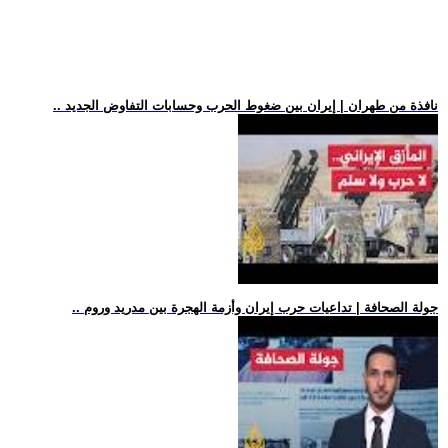
.. نافذة من طهران | إيران بين ضغوط الحرب وحسابات التفاوض الجديد
.. جولة الصحافة | تداعيات حرب إيران وأزمة الهجرة بين مدريد وروم