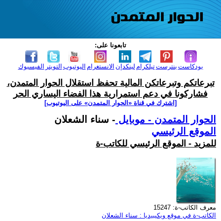
تابعونا على:
بودكاست
بنترست
تيلكرام
لينكدإن
الانستغرام
اليوتيوب
التويتر
الفيسبوك
تبرعاتكم وتبرعاتكن المالية تحفظ استقلال الحوار المتمدن،
فشاركونا في دعم استمرارية هذا الفضاء اليساري الحر
[اشترك في قناة ‫«الحوار المتمدن» على اليوتيوب]
الحوار المتمدن - موبايل
- سناء الشعلان
الموقع الرئيسي
للمزيد - الموقع الرئيسي للكاتب-ة
معرف الكاتب-ة: 15247
الكاتب-ة في موقع ويكيبيديا : سناء الشعلان